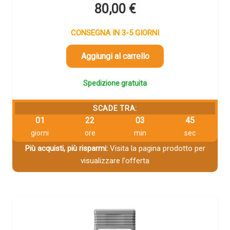
80,00
€
CONSEGNA IN 3-5 GIORNI
Aggiungi al carrello
Spedizione gratuita
SCADE TRA:
01
22
03
44
giorni
ore
min
sec
Più acquisti, più risparmi:
Visita la pagina prodotto per
visualizzare l'offerta