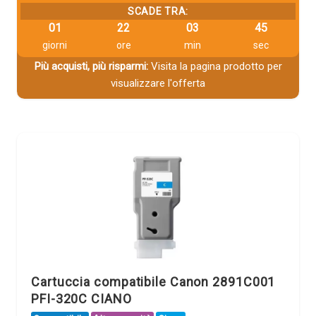
SCADE TRA:
01
22
03
44
giorni
ore
min
sec
Più acquisti, più risparmi:
Visita la pagina prodotto per
visualizzare l'offerta
Cartuccia compatibile Canon 2891C001
PFI-320C CIANO