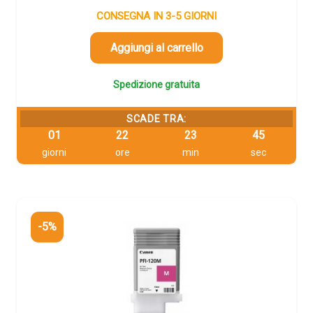
originale
attuale
CONSEGNA IN 3-5 GIORNI
era:
è:
208,56 €.
198,13 €.
Aggiungi al carrello
Spedizione gratuita
SCADE TRA:
01
22
23
44
giorni
ore
min
sec
-5%