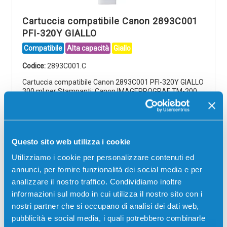
Cartuccia compatibile Canon 2893C001
PFI-320Y GIALLO
Compatibile
Alta capacità
Giallo
Codice:
2893C001.C
Cartuccia compatibile Canon 2893C001 PFI-320Y GIALLO
300 ml per Stampanti: Canon IMAGEPROGRAF TM-200,
Canon IMAGEPROGRAF TM-200 MFP, Canon
IMAGEPROGRAF TM-205, Canon IMAGEPROGRAF TM-
300, Canon IMAGEPROGRAF…
Questo sito web utilizza i cookie
80,00
€
Utilizziamo i cookie per personalizzare contenuti ed
CONSEGNA IN 3-5 GIORNI
annunci, per fornire funzionalità dei social media e per
analizzare il nostro traffico. Condividiamo inoltre
Aggiungi al carrello
informazioni sul modo in cui utilizza il nostro sito con i
nostri partner che si occupano di analisi dei dati web,
pubblicità e social media, i quali potrebbero combinarle
Spedizione gratuita