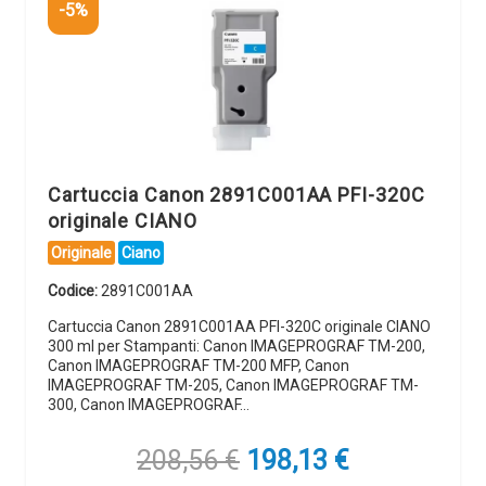
-5%
Cartuccia Canon 2891C001AA PFI-320C
originale CIANO
Originale
Ciano
Codice:
2891C001AA
Cartuccia Canon 2891C001AA PFI-320C originale CIANO
300 ml per Stampanti: Canon IMAGEPROGRAF TM-200,
Canon IMAGEPROGRAF TM-200 MFP, Canon
IMAGEPROGRAF TM-205, Canon IMAGEPROGRAF TM-
300, Canon IMAGEPROGRAF…
Il
Il
208,56
€
198,13
€
prezzo
prezzo