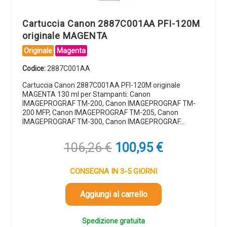
Cartuccia Canon 2887C001AA PFI-120M
originale MAGENTA
Originale
Magenta
Codice:
2887C001AA
Cartuccia Canon 2887C001AA PFI-120M originale
MAGENTA 130 ml per Stampanti: Canon
IMAGEPROGRAF TM-200, Canon IMAGEPROGRAF TM-
200 MFP, Canon IMAGEPROGRAF TM-205, Canon
IMAGEPROGRAF TM-300, Canon IMAGEPROGRAF…
Il
Il
106,26
€
100,95
€
prezzo
prezzo
originale
attuale
CONSEGNA IN 3-5 GIORNI
era:
è:
106,26 €.
100,95 €.
Aggiungi al carrello
Spedizione gratuita