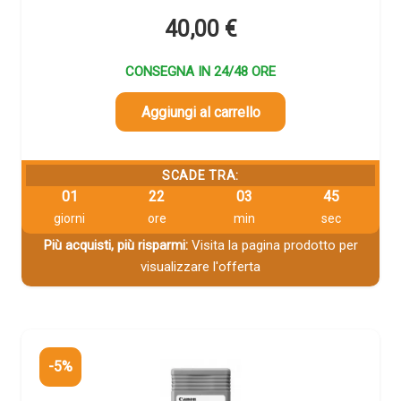
40,00
€
CONSEGNA IN 24/48 ORE
Aggiungi al carrello
SCADE TRA:
01
22
03
44
giorni
ore
min
sec
Più acquisti, più risparmi:
Visita la pagina prodotto per
visualizzare l'offerta
-5%