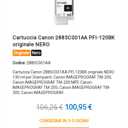
Cartuccia Canon 2885C001AA PFI-120BK
originale NERO
Originale
Nero
Codice:
2885C001AA
Cartuccia Canon 2885C001AA PFI-120BK originale NERO
130 ml per Stampanti: Canon IMAGEPROGRAF TM-200,
Canon IMAGEPROGRAF TM-200 MFP, Canon
IMAGEPROGRAF TM-205, Canon IMAGEPROGRAF TM-
300, Canon IMAGEPROGRAF…
Il
Il
106,26
€
100,95
€
prezzo
prezzo
originale
attuale
CONSEGNA IN 3-5 GIORNI
era:
è: