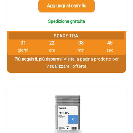
Aggiungi al carrello
Spedizione gratuita
SCADE TRA:
01
22
03
44
giorni
ore
min
sec
Più acquisti, più risparmi:
Visita la pagina prodotto per
visualizzare l'offerta