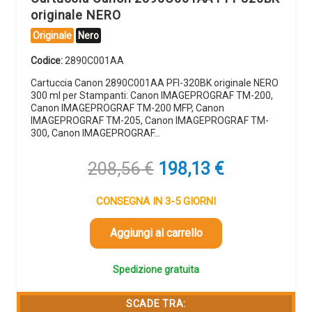
originale NERO
Originale
Nero
Codice:
2890C001AA
Cartuccia Canon 2890C001AA PFI-320BK originale NERO
300 ml per Stampanti: Canon IMAGEPROGRAF TM-200,
Canon IMAGEPROGRAF TM-200 MFP, Canon
IMAGEPROGRAF TM-205, Canon IMAGEPROGRAF TM-
300, Canon IMAGEPROGRAF…
Il
Il
208,56
€
198,13
€
prezzo
prezzo
originale
attuale
CONSEGNA IN 3-5 GIORNI
era:
è:
208,56 €.
198,13 €.
Aggiungi al carrello
Spedizione gratuita
SCADE TRA: