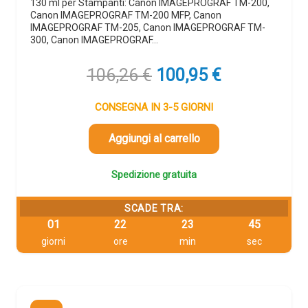
130 ml per Stampanti: Canon IMAGEPROGRAF TM-200,
Canon IMAGEPROGRAF TM-200 MFP, Canon
IMAGEPROGRAF TM-205, Canon IMAGEPROGRAF TM-
300, Canon IMAGEPROGRAF…
Il
Il
106,26
€
100,95
€
prezzo
prezzo
originale
attuale
CONSEGNA IN 3-5 GIORNI
era:
è:
106,26 €.
100,95 €.
Aggiungi al carrello
Spedizione gratuita
SCADE TRA:
01
22
23
44
giorni
ore
min
sec