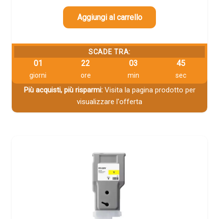
Aggiungi al carrello
SCADE TRA:
01
22
03
44
giorni
ore
min
sec
Più acquisti, più risparmi:
Visita la pagina prodotto per
visualizzare l'offerta