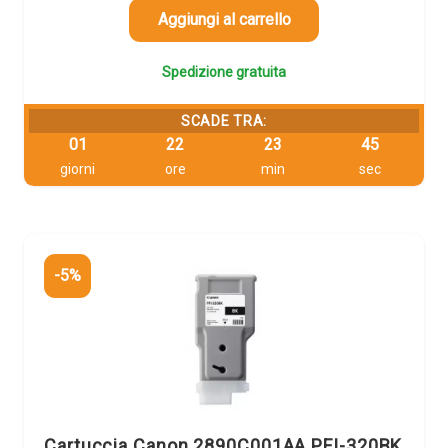
106,26 €.
100,95 €.
Aggiungi al carrello
Spedizione gratuita
SCADE TRA:
01
22
23
44
giorni
ore
min
sec
-5%
Cartuccia Canon 2890C001AA PFI-320BK