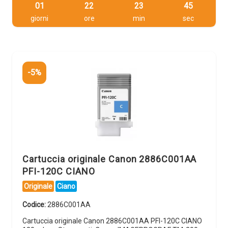
01
22
23
44
giorni
ore
min
sec
-5%
Cartuccia originale Canon 2886C001AA
PFI-120C CIANO
Originale
Ciano
Codice:
2886C001AA
Cartuccia originale Canon 2886C001AA PFI-120C CIANO