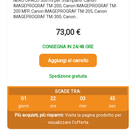
NERO OPACO 300 ml per Stampanti: Canon
IMAGEPROGRAF TM-200, Canon IMAGEPROGRAF TM-
200 MFP, Canon IMAGEPROGRAF TM-205, Canon
IMAGEPROGRAF TM-300, Canon…
73,00
€
CONSEGNA IN 24/48 ORE
Aggiungi al carrello
Spedizione gratuita
SCADE TRA:
01
22
03
44
giorni
ore
min
sec
Più acquisti, più risparmi:
Visita la pagina prodotto per
visualizzare l'offerta