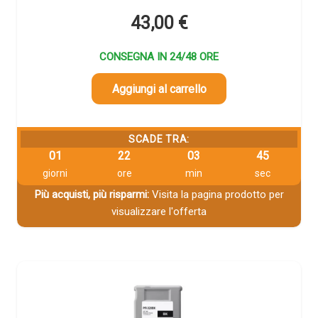
43,00
€
CONSEGNA IN 24/48 ORE
Aggiungi al carrello
SCADE TRA:
01
22
03
44
giorni
ore
min
sec
Più acquisti, più risparmi:
Visita la pagina prodotto per
visualizzare l'offerta