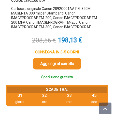
Codice:
2892C001AA
Cartuccia originale Canon 2892C001AA PFI-320M
MAGENTA 300 ml per Stampanti: Canon
IMAGEPROGRAF TM-200, Canon IMAGEPROGRAF TM-
200 MFP, Canon IMAGEPROGRAF TM-205, Canon
IMAGEPROGRAF TM-300, Canon IMAGEPROGRAF…
Il
Il
208,56
€
198,13
€
prezzo
prezzo
originale
attuale
CONSEGNA IN 3-5 GIORNI
era:
è:
208,56 €.
198,13 €.
Aggiungi al carrello
Spedizione gratuita
SCADE TRA:
01
22
23
44
giorni
ore
min
sec