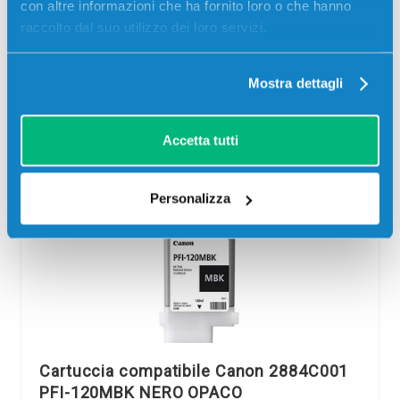
con altre informazioni che ha fornito loro o che hanno
raccolto dal suo utilizzo dei loro servizi.
SCADE TRA:
01
22
03
44
giorni
ore
min
sec
Mostra dettagli
Più acquisti, più risparmi:
Visita la pagina prodotto per
visualizzare l'offerta
Accetta tutti
Personalizza
Cartuccia compatibile Canon 2884C001
PFI-120MBK NERO OPACO