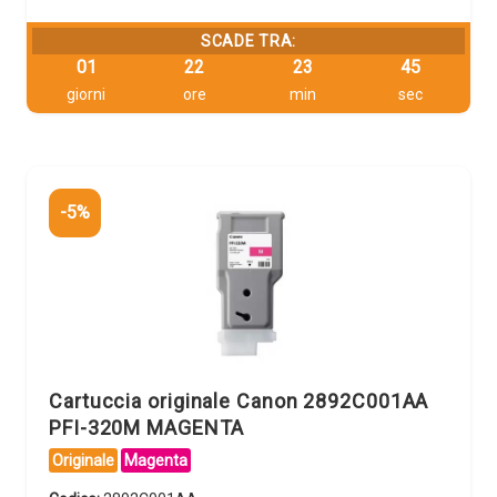
SCADE TRA:
01
22
23
44
giorni
ore
min
sec
-5%
Cartuccia originale Canon 2892C001AA
PFI-320M MAGENTA
Originale
Magenta