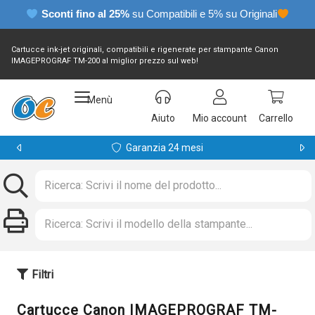
Sconti fino al 25%
su Compatibili e 5% su Originali
Cartucce ink-jet originali, compatibili e rigenerate per stampante Canon
IMAGEPROGRAF TM-200 al miglior prezzo sul web!
Menù
Aiuto
Mio account
Carrello
Garanzia 24 mesi
Filtri
Cartucce Canon IMAGEPROGRAF TM-