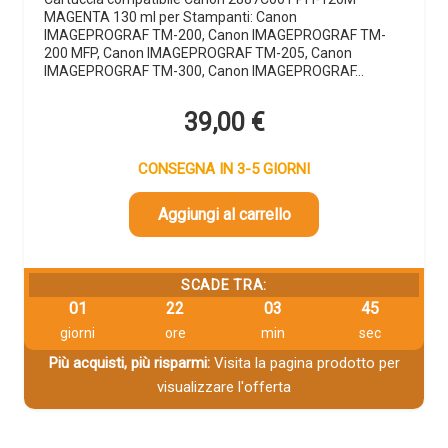
MAGENTA 130 ml per Stampanti: Canon
IMAGEPROGRAF TM-200, Canon IMAGEPROGRAF TM-
200 MFP, Canon IMAGEPROGRAF TM-205, Canon
IMAGEPROGRAF TM-300, Canon IMAGEPROGRAF…
39,00
€
CONSEGNA IN 3-5 GIORNI
Aggiungi al carrello
SCADE TRA:
01
22
03
44
giorni
ore
min
sec
Più acquisti, più risparmi:
Visita la pagina prodotto per
visualizzare l'offerta