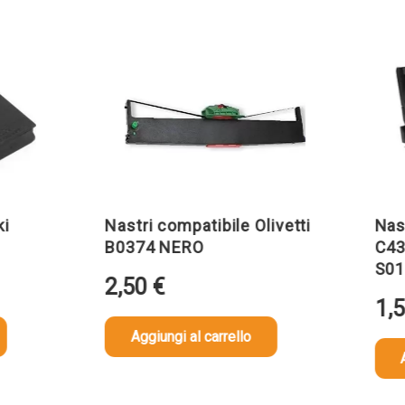
Nastri compatibile Olivetti
Nastri 
B0374 NERO
C43S01
S01536
2,50
€
1,50
€
Aggiungi al carrello
Aggiu