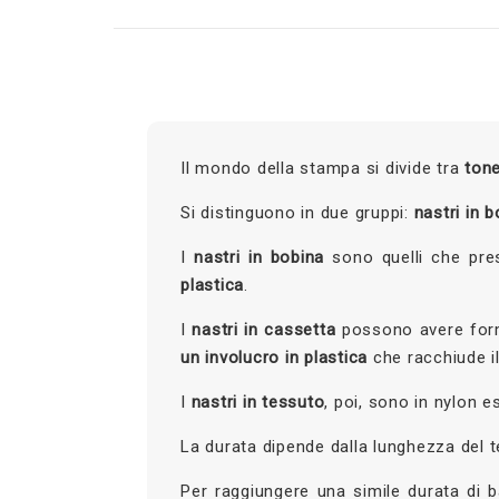
Il mondo della stampa si divide tra
tone
Si distinguono in due gruppi:
nastri in 
I
nastri in bobina
sono quelli che pre
plastica
.
I
nastri in cassetta
possono avere forme
un involucro in plastica
che racchiude il
I
nastri in tessuto
, poi, sono in nylon 
La durata dipende dalla lunghezza del te
Per raggiungere una simile durata di b