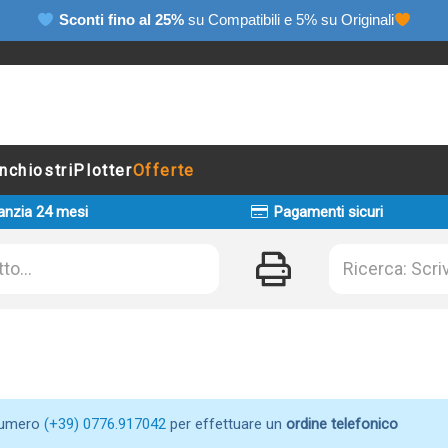
Sconti fino al 25%
su Compatibili e 5% su Originali
Inchiostri
Plotter
Offerte
anzia 24 mesi
Pagamenti sicuri
numero
(+39) 0776.917042
per effettuare un
ordine telefonico