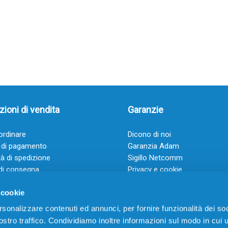
ioni di vendita
Garanzie
rdinare
Dicono di noi
 di pagamento
Garanzia Adam
à di spedizione
Sigillo Netcomm
di consegna
Privacy e cookie
 e condizioni
FAQ: Domande frequenti
 cookie
rsonalizzare contenuti ed annunci, per fornire funzionalità dei soc
stro traffico. Condividiamo inoltre informazioni sul modo in cui ut