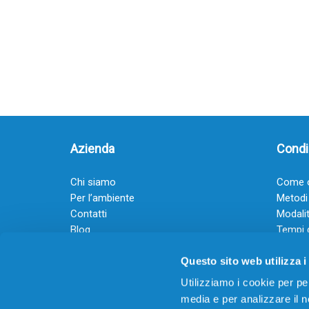
Azienda
Condiz
Chi siamo
Come o
Per l’ambiente
Metodi
Contatti
Modalit
Blog
Tempi 
Diventa rivenditore
Termini
Questo sito web utilizza i
Guadagna con il Dropship
Black Friday 2025
Utilizziamo i cookie per pe
media e per analizzare il no