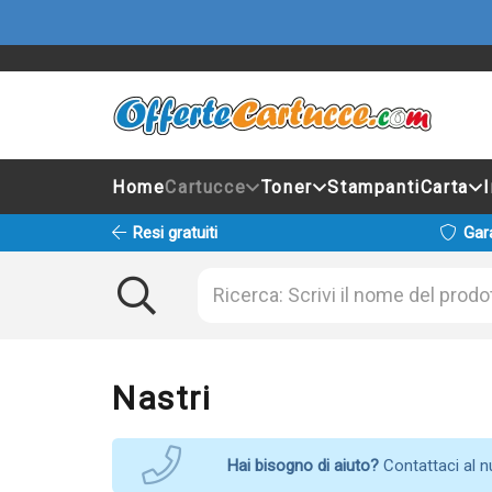
Home
Cartucce
Toner
Stampanti
Carta
Resi gratuiti
Gar
Nastri
Hai bisogno di aiuto?
Contattaci al 