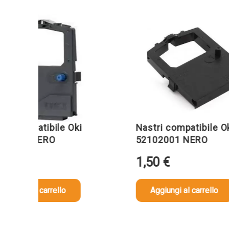
compatibile Oki
Nastri compatibile Oki
01 NERO
52102001 NERO
€
1,50
€
ngi al carrello
Aggiungi al carrello