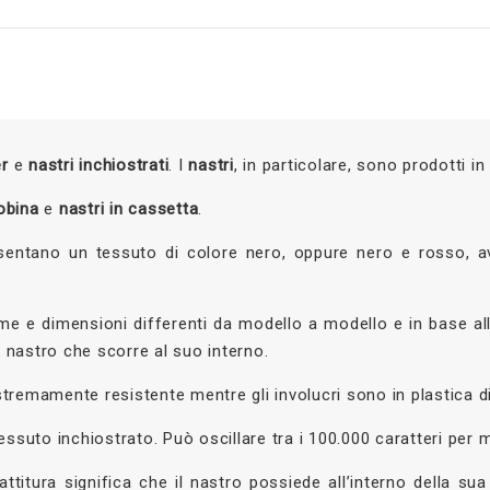
r
e
nastri inchiostrati
. I
nastri
, in particolare, sono prodotti i
bobina
e
nastri in cassetta
.
sentano un tessuto di colore nero, oppure nero e rosso, a
 e dimensioni differenti da modello a modello e in base alla
 nastro che scorre al suo interno.
estremamente resistente mentre gli involucri sono in plastica d
ssuto inchiostrato. Può oscillare tra i 100.000 caratteri per m
attitura significa che il nastro possiede all’interno della s