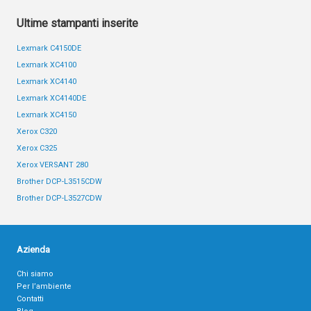
Ultime stampanti inserite
Lexmark C4150DE
Lexmark XC4100
Lexmark XC4140
Lexmark XC4140DE
Lexmark XC4150
Xerox C320
Xerox C325
Xerox VERSANT 280
Brother DCP-L3515CDW
Brother DCP-L3527CDW
Azienda
Chi siamo
Per l’ambiente
Contatti