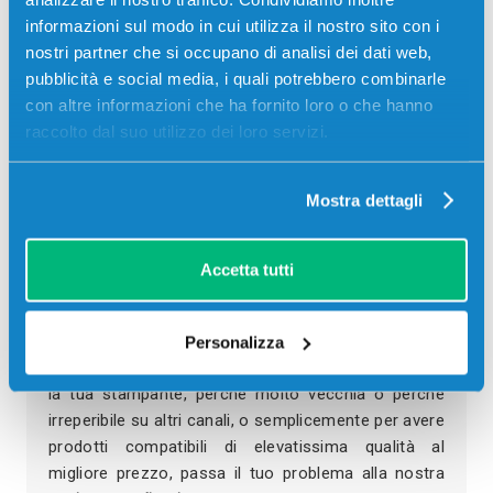
sull’attenzione costante alle esigenze di chi stampa
informazioni sul modo in cui utilizza il nostro sito con i
ogni giorno a casa, in ufficio, in azienda o nel
nostri partner che si occupano di analisi dei dati web,
proprio studio professionale.
pubblicità e social media, i quali potrebbero combinarle
con altre informazioni che ha fornito loro o che hanno
I nostri magazzini sono sempre forniti con un’ampia
raccolto dal suo utilizzo dei loro servizi.
selezione di
cartucce e toner compatibili per
stampanti
,
fotocopiatrici
e
fax
, pronti per essere
spediti in tempi brevissimi. Ma non ci fermiamo qui:
Mostra dettagli
nel nostro store trovi anche
carta per stampanti
,
rotoli per registratori di cassa
e pos,
cartucce per
Accetta tutti
plotter
e
inchiostri per stampanti
.
Gestiamo ogni ordine con cura, garantendo
consegne rapide e affidabili su tutto il territorio
Personalizza
nazionale
. Se hai problemi a trovare la cartuccia per
la tua stampante, perché molto vecchia o perché
irreperibile su altri canali, o semplicemente per avere
prodotti compatibili di elevatissima qualità al
migliore prezzo, passa il tuo problema alla nostra