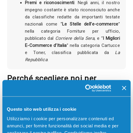
Premi e riconoscimenti
: Negli anni, il nostro
impegno costante è stato riconosciuto anche
da classifiche redatte da importanti testate
nazionali come “
Le Stelle dell’e-commerce
”
nella categoria Forniture per ufficio,
pubblicato dal
Corriere della Sera
, e “
I Migliori
E-Commerce d’Italia
” nella categoria Cartucce
e Toner, classifica pubblicata da
La
Repubblica
.
Perché scegliere noi per
acquistare toner e cartucce per
stampanti?
Questo sito web utilizza i cookie
I motivi per sceglierci sono molti! Chi acquista da
Utilizziamo i cookie per personalizzare contenuti ed
noi sa di poter contare su un servizio rapido, sicuro
annunci, per fornire funzionalità dei social media e per
e competitivo, costruito su anni di esperienza e
analizzare il nostro traffico. Condividiamo inoltre