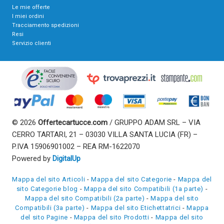
Le mie offerte
I miei ordini
Tracciamento spedizioni
Resi
Servizio clienti
© 2026
Offertecartucce.com
/ GRUPPO ADAM SRL – VIA
CERRO TARTARI, 21 – 03030 VILLA SANTA LUCIA (FR) –
P.IVA 15906901002 – REA RM-1622070
Powered by
DigitalUp
Mappa del sito Articoli
-
Mappa del sito Categorie
-
Mappa del
sito Categorie blog
-
Mappa del sito Compatibili (1a parte)
-
Mappa del sito Compatibili (2a parte)
-
Mappa del sito
Compatibili (3a parte)
-
Mappa del sito Etichettatrici
-
Mappa
del sito Pagine
-
Mappa del sito Prodotti
-
Mappa del sito