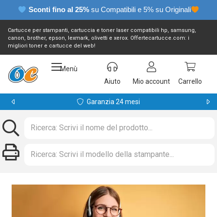
Sconti fino al 25%
su Compatibili e 5% su Originali
Cartucce per stampanti, cartuccia e toner laser compatibili hp, samsung,
canon, brother, epson, lexmark, olivetti e xerox. Offertecartucce.com: i
migliori toner e cartucce del web!
Menù
Aiuto
Mio account
Carrello
Garanzia 24 mesi