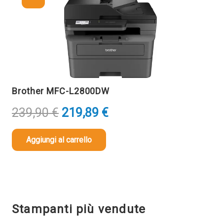
Brother MFC-L2800DW
Il
Il
239,90
€
219,89
€
prezzo
prezzo
originale
attuale
Aggiungi al carrello
era:
è:
239,90 €.
219,89 €.
Stampanti più vendute