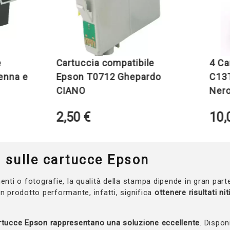
Cartuccia compatibile
4 Cartuc
e
Epson T0712 Ghepardo
C13T10H6
CIANO
Nero + Co
2,50
€
10,00
€
 sulle cartucce Epson
enti o fotografie, la qualità della stampa dipende in gran parte
un prodotto performante, infatti, significa
ottenere risultati niti
artucce Epson rappresentano una soluzione eccellente
. Dispon