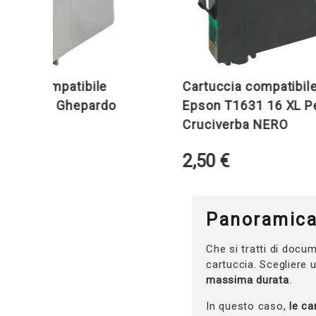
 compatibile
Cartuccia compatibile
711 Ghepardo
Epson T1631 16 XL Penna 
Cruciverba NERO
2,50
€
Panoramica
Che si tratti di docum
cartuccia. Scegliere 
massima durata
.
In questo caso,
le c