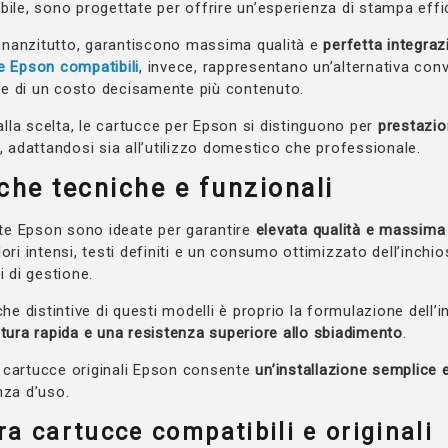
bile, sono progettate per offrire un’esperienza di stampa effic
 innanzitutto, garantiscono massima qualità e
perfetta integraz
e Epson compatibili
, invece, rappresentano un’alternativa con
onte di un costo decisamente più contenuto.
la scelta, le cartucce per Epson si distinguono per
prestazio
, adattandosi sia all’utilizzo domestico che professionale.
iche tecniche e funzionali
e Epson sono ideate per garantire
elevata qualità e massima
ori intensi, testi definiti e un consumo ottimizzato dell’inchi
i di gestione.
che distintive di questi modelli è proprio la formulazione dell’i
tura rapida e una resistenza superiore allo sbiadimento
.
le cartucce originali Epson consente
un’installazione semplice
nza d’uso.
ra cartucce compatibili e originali