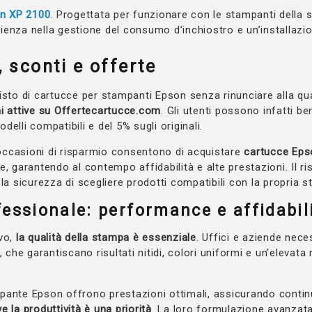
on XP 2100
. Progettata per funzionare con le stampanti della 
cienza nella gestione del consumo d’inchiostro e un’installazion
 sconti e offerte
isto di cartucce per stampanti Epson senza rinunciare alla qua
 attive su Offertecartucce.com
. Gli utenti possono infatti be
elli compatibili e del 5% sugli originali.
ccasioni di risparmio consentono di acquistare
cartucce Epso
, garantendo al contempo affidabilità e alte prestazioni. Il ris
 la sicurezza di scegliere prodotti compatibili con la propria 
fessionale: performance e affidabil
ivo,
la qualità della stampa è essenziale
. Uffici e aziende nece
, che garantiscano risultati nitidi, colori uniformi e un’elevata 
pante Epson offrono prestazioni ottimali, assicurando continu
e la produttività è una priorità
. La loro formulazione avanzat