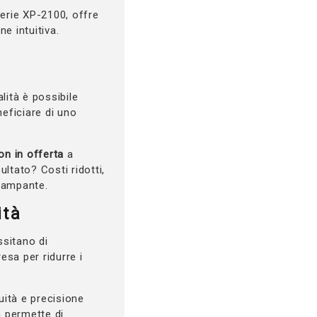
serie XP-2100, offre
e intuitiva.
lità è possibile
neficiare di uno
n in offerta
a
ultato? Costi ridotti,
stampante.
ità
ssitano di
resa per ridurre i
ità e precisione
a permette di