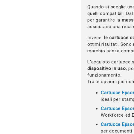
Quando si sceglie una
quelli compatibili. Da
per garantire la
massi
assicurano una resa c
Invece,
le cartucce c
ottimi risultati. Sono
marchio senza compro
L’acquisto cartucce 
dispositivo in uso
, p
funzionamento.
Tra le opzioni più ric
Cartucce Epso
ideali per stamp
Cartucce Epso
Workforce ed 
Cartucce Epso
per documenti 