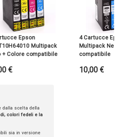
ce Epson
4 Cartucce Epson T03A6
4010 Multipack
Multipack Nero + Colore
lore compatibile
compatibile
10,00
€
 dalla scelta della
di, colori fedeli e la
ibili sia in versione