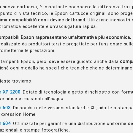
 nuova cartuccia, è importante conoscere le differenze tra i p
l punto di vista tecnico, le Epson cartucce originali sono prog
ma compatibilità con i device del brand
. Utilizzano inchiostri 
romatica eccellente e un’asciugatura rapida.
ompatibili Epson rappresentano un’alternativa più economica
,
 realizzate da produttori terzi e progettate per funzionare sul
metterne le prestazioni.
stampanti Epson, però, deve essere guidato anche dalla
compat
oiché ogni modello ha specifiche tecniche che ne determinano 
hieste troviamo:
n XP 2200
. Dotate di tecnologia a getto d’inchiostro con for
e nitide e resistenti all’acqua.
n 603
. Disponibili nelle versioni standard e XL, adatte a stampa
Expression Home.
n 604
. Ottimizzate per garantire una distribuzione uniforme dell
aziendali e stampe fotografiche.