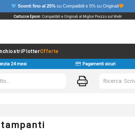
Sconti fino al 25%
su Compatibili e 5% su Originali
Cartucce Epson
: Compatibili e Originali al Miglior Prezzo sul Web!
Inchiostri
Plotter
Offerte
anzia 24 mesi
Pagamenti sicuri
Stampanti