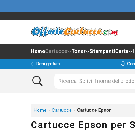
Home
Cartucce
Toner
Stampanti
Carta
Resi gratuiti
Gar
Home
»
Cartucce
»
Cartucce Epson
Cartucce Epson per 