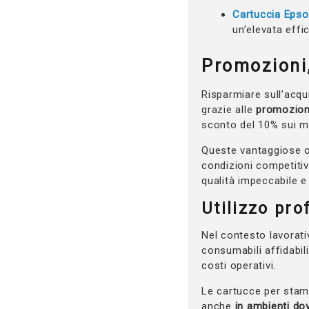
Cartuccia Eps
un’elevata effi
Promozioni,
Risparmiare sull’acqu
grazie alle
promozioni
sconto del 10% sui mod
Queste vantaggiose o
condizioni competitive
qualità impeccabile e
Utilizzo pro
Nel contesto lavorat
consumabili affidabili
costi operativi.
Le cartucce per stam
anche
in ambienti dov