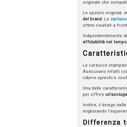
originale che compati
Le opzioni originali,
del brand
. Le
cartucc
ottimi risultati a fr
Indipendentemente dal
affidabilità nel tempo
Caratterist
Le cartucce stampant
Assicurano infatti col
ridurre sprechi e cost
Una delle caratteristi
per offrire
un’asciuga
Inoltre, il design del
migliorando l’esperie
Differenza t