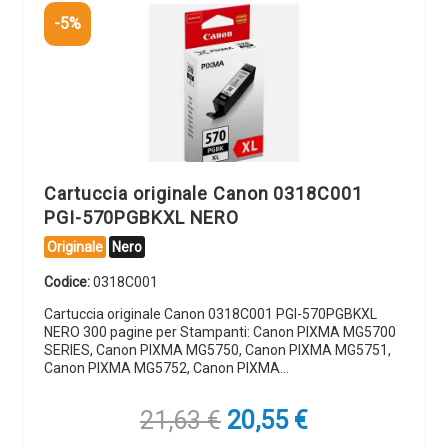
-5%
Cartuccia originale Canon 0318C001
PGI-570PGBKXL NERO
Originale
Nero
Codice:
0318C001
Cartuccia originale Canon 0318C001 PGI-570PGBKXL
NERO 300 pagine per Stampanti: Canon PIXMA MG5700
SERIES, Canon PIXMA MG5750, Canon PIXMA MG5751,
Canon PIXMA MG5752, Canon PIXMA…
Il
Il
21,63
€
20,55
€
prezzo
prezzo