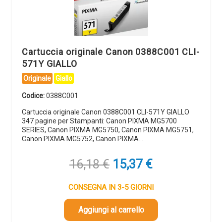
Cartuccia originale Canon 0388C001 CLI-
571Y GIALLO
Originale
Giallo
Codice:
0388C001
Cartuccia originale Canon 0388C001 CLI-571Y GIALLO
347 pagine per Stampanti: Canon PIXMA MG5700
SERIES, Canon PIXMA MG5750, Canon PIXMA MG5751,
Canon PIXMA MG5752, Canon PIXMA…
Il
Il
16,18
€
15,37
€
prezzo
prezzo
originale
attuale
CONSEGNA IN 3-5 GIORNI
era:
è:
16,18 €.
15,37 €.
Aggiungi al carrello