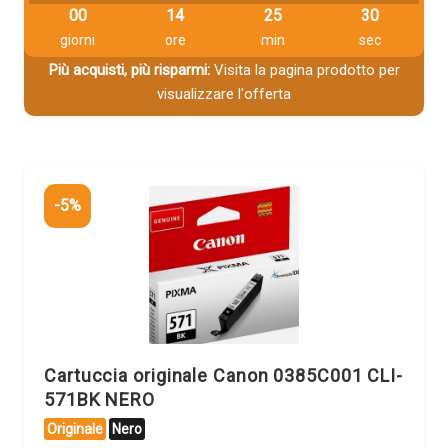
00
14
25
29
giorni
ore
min
sec
Più acquisti, più risparmi:
Visita la pagina prodotto per
visualizzare l'offerta
-5%
Cartuccia originale Canon 0385C001 CLI-
571BK NERO
Originale
Nero