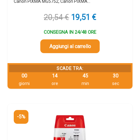
Canon PIXMA MG5752, Canon PIXMA…
Il
Il
20,54
€
19,51
€
prezzo
prezzo
originale
attuale
CONSEGNA IN 24/48 ORE
era:
è:
20,54 €.
19,51 €.
Aggiungi al carrello
SCADE TRA:
00
14
45
29
giorni
ore
min
sec
-5%