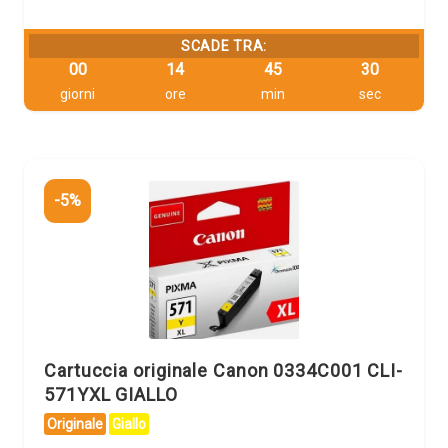
SCADE TRA:
00
14
45
29
giorni
ore
min
sec
-5%
Cartuccia originale Canon 0334C001 CLI-
571YXL GIALLO
Originale
Giallo