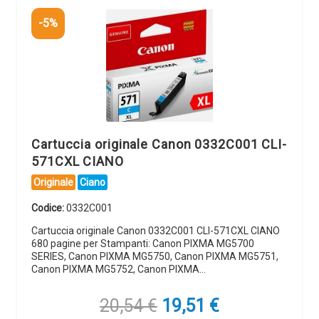
-5%
Cartuccia originale Canon 0332C001 CLI-
571CXL CIANO
Originale
Ciano
Codice:
0332C001
Cartuccia originale Canon 0332C001 CLI-571CXL CIANO
680 pagine per Stampanti: Canon PIXMA MG5700
SERIES, Canon PIXMA MG5750, Canon PIXMA MG5751,
Canon PIXMA MG5752, Canon PIXMA…
Il
Il
20,54
€
19,51
€