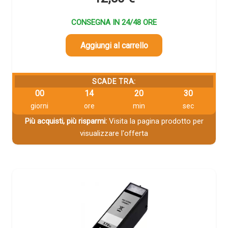
CONSEGNA IN 24/48 ORE
Aggiungi al carrello
SCADE TRA:
00
14
20
29
giorni
ore
min
sec
Più acquisti, più risparmi:
Visita la pagina prodotto per
visualizzare l'offerta