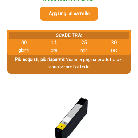
Aggiungi al carrello
SCADE TRA:
00
14
25
29
giorni
ore
min
sec
Più acquisti, più risparmi:
Visita la pagina prodotto per
visualizzare l'offerta