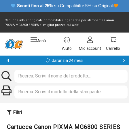
Sconti fino al 25%
su Compatibili e 5% su Originali
Cartucce ink-jet originali, compatibili e rigenerate per stampante Canon
PIXMA MG6800 SERIES al miglior prezzo sul web!
Menù
Aiuto
Mio account
Carrello
Garanzia 24 mesi
Filtri
Cartucce Canon PIXMA MG6800 SERIES