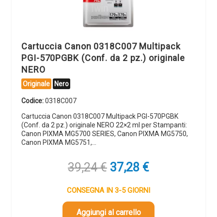
Cartuccia Canon 0318C007 Multipack
PGI-570PGBK (Conf. da 2 pz.) originale
NERO
Originale
Nero
Codice:
0318C007
Cartuccia Canon 0318C007 Multipack PGI-570PGBK
(Conf. da 2 pz.) originale NERO 22×2 ml per Stampanti:
Canon PIXMA MG5700 SERIES, Canon PIXMA MG5750,
Canon PIXMA MG5751,…
Il
Il
39,24
€
37,28
€
prezzo
prezzo
originale
attuale
CONSEGNA IN 3-5 GIORNI
era:
è:
39,24 €.
37,28 €.
Aggiungi al carrello