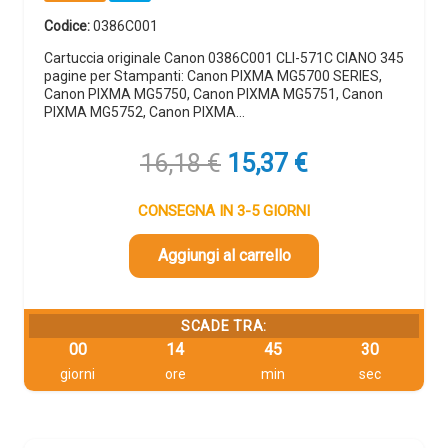
Codice:
0386C001
Cartuccia originale Canon 0386C001 CLI-571C CIANO 345
pagine per Stampanti: Canon PIXMA MG5700 SERIES,
Canon PIXMA MG5750, Canon PIXMA MG5751, Canon
PIXMA MG5752, Canon PIXMA…
Il
Il
16,18
€
15,37
€
prezzo
prezzo
originale
attuale
CONSEGNA IN 3-5 GIORNI
era:
è:
16,18 €.
15,37 €.
Aggiungi al carrello
SCADE TRA:
00
14
45
29
giorni
ore
min
sec