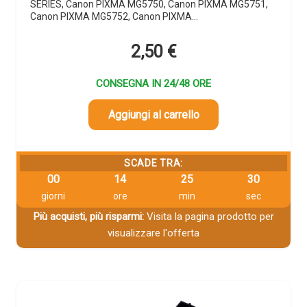
SERIES, Canon PIXMA MG5750, Canon PIXMA MG5751,
Canon PIXMA MG5752, Canon PIXMA…
2,50
€
CONSEGNA IN 24/48 ORE
Aggiungi al carrello
SCADE TRA:
00
14
25
29
giorni
ore
min
sec
Più acquisti, più risparmi:
Visita la pagina prodotto per
visualizzare l'offerta