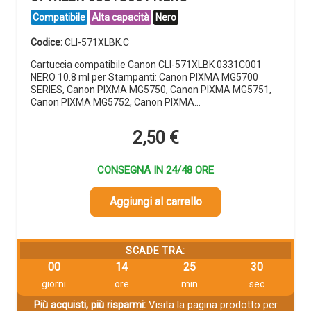
Compatibile
Alta capacità
Nero
Codice:
CLI-571XLBK.C
Cartuccia compatibile Canon CLI-571XLBK 0331C001
NERO 10.8 ml per Stampanti: Canon PIXMA MG5700
SERIES, Canon PIXMA MG5750, Canon PIXMA MG5751,
Canon PIXMA MG5752, Canon PIXMA…
2,50
€
CONSEGNA IN 24/48 ORE
Aggiungi al carrello
SCADE TRA:
00
14
25
29
giorni
ore
min
sec
Più acquisti, più risparmi:
Visita la pagina prodotto per