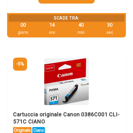
SCADE TRA:
00
14
40
29
giorni
ore
min
sec
-5%
Cartuccia originale Canon 0386C001 CLI-
571C CIANO
Originale
Ciano