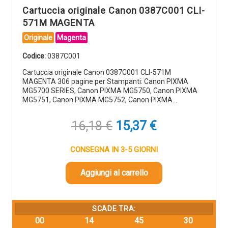
Cartuccia originale Canon 0387C001 CLI-
571M MAGENTA
Originale
Magenta
Codice:
0387C001
Cartuccia originale Canon 0387C001 CLI-571M
MAGENTA 306 pagine per Stampanti: Canon PIXMA
MG5700 SERIES, Canon PIXMA MG5750, Canon PIXMA
MG5751, Canon PIXMA MG5752, Canon PIXMA…
Il
Il
16,18
€
15,37
€
prezzo
prezzo
originale
attuale
CONSEGNA IN 3-5 GIORNI
era:
è:
16,18 €.
15,37 €.
Aggiungi al carrello
SCADE TRA:
00
14
45
29