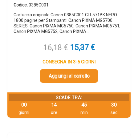
Codice:
0385C001
Cartuccia originale Canon 0385C001 CLI-571BK NERO
1800 pagine per Stampanti: Canon PIXMA MG5700
SERIES, Canon PIXMA MG5750, Canon PIXMA MG5751,
Canon PIXMA MG5752, Canon PIXMA…
Il
Il
16,18
€
15,37
€
prezzo
prezzo
originale
attuale
CONSEGNA IN 3-5 GIORNI
era:
è:
16,18 €.
15,37 €.
Aggiungi al carrello
SCADE TRA:
00
14
45
29
giorni
ore
min
sec