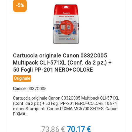
-5%
Cartuccia originale Canon 0332C005
Multipack CLI-571XL (Conf. da 2 pz.) +
50 Fogli PP-201 NERO+COLORE
Originale
Codice:
0332C005
Cartuccia originale Canon 0332C005 Multipack CLI-571XL
(Conf. da 2 pz.) + 50 Fogli PP-201 NERO+COLORE 10.8×4
ml per Stampanti: Canon PIXMA MG5700 SERIES, Canon
PIXMA…
Il
Il
73,86
€
70,17
€