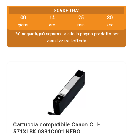
SCADE TRA:
00
14
25
29
giorni
ore
min
sec
Più acquisti, più risparmi:
Visita la pagina prodotto per
visualizzare l'offerta
Cartuccia compatibile Canon CLI-
571XLBK 0331C001 NERO