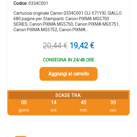
Codice:
0334C001
Cartuccia originale Canon 0334C001 CLI-571YXL GIALLO
680 pagine per Stampanti: Canon PIXMA MG5700
SERIES, Canon PIXMA MG5750, Canon PIXMA MG5751,
Canon PIXMA MG5752, Canon PIXMA…
Il
Il
20,44
€
19,42
€
prezzo
prezzo
originale
attuale
CONSEGNA IN 24/48 ORE
era:
è:
20,44 €.
19,42 €.
Aggiungi al carrello
SCADE TRA:
00
14
45
29
giorni
ore
min
sec