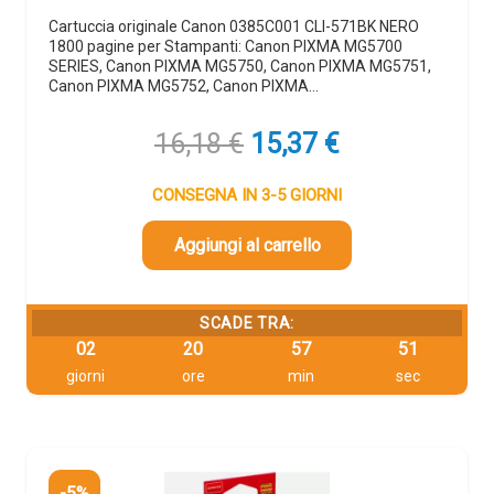
Cartuccia originale Canon 0385C001 CLI-571BK NERO
1800 pagine per Stampanti: Canon PIXMA MG5700
SERIES, Canon PIXMA MG5750, Canon PIXMA MG5751,
Canon PIXMA MG5752, Canon PIXMA…
Il
Il
16,18
€
15,37
€
prezzo
prezzo
originale
attuale
CONSEGNA IN 3-5 GIORNI
era:
è:
16,18 €.
15,37 €.
Aggiungi al carrello
SCADE TRA:
02
20
57
49
giorni
ore
min
sec
-5%