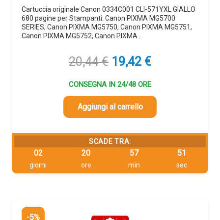
Cartuccia originale Canon 0334C001 CLI-571YXL GIALLO
680 pagine per Stampanti: Canon PIXMA MG5700
SERIES, Canon PIXMA MG5750, Canon PIXMA MG5751,
Canon PIXMA MG5752, Canon PIXMA…
Il
Il
20,44
€
19,42
€
prezzo
prezzo
originale
attuale
CONSEGNA IN 24/48 ORE
era:
è:
20,44 €.
19,42 €.
Aggiungi al carrello
SCADE TRA:
02
20
57
49
giorni
ore
min
sec
-5%