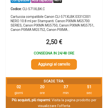
Compatibile
Alta capacità
Nero
Codice:
CLI-571XLBK.C
Cartuccia compatibile Canon CLI-571XLBK 0331C001
NERO 10.8 ml per Stampanti: Canon PIXMA MG5700
SERIES, Canon PIXMA MG5750, Canon PIXMA MG5751,
Canon PIXMA MG5752, Canon PIXMA…
2,50
€
CONSEGNA IN 24/48 ORE
Aggiungi al carrello
SCADE TRA:
02
20
37
49
giorni
ore
min
sec
Più acquisti, più risparmi:
Visita la pagina prodotto per
visualizzare l'offerta