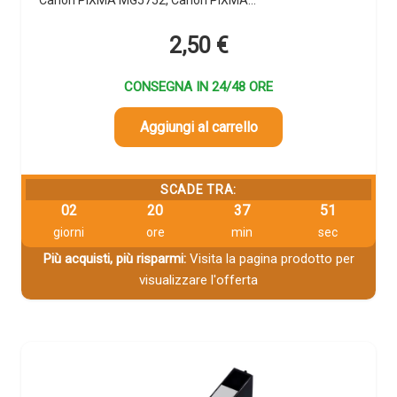
2,50
€
CONSEGNA IN 24/48 ORE
Aggiungi al carrello
SCADE TRA:
02
20
37
49
giorni
ore
min
sec
Più acquisti, più risparmi:
Visita la pagina prodotto per
visualizzare l'offerta