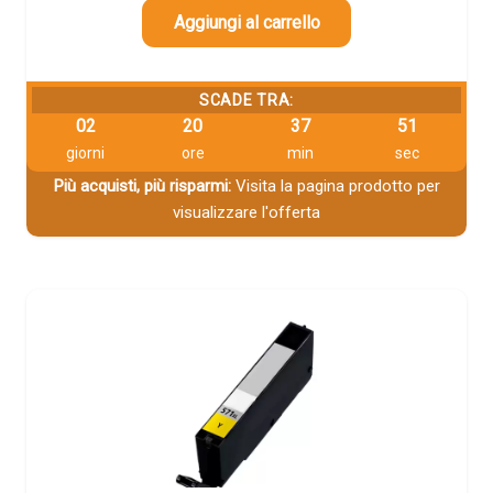
Aggiungi al carrello
SCADE TRA:
02
20
37
49
giorni
ore
min
sec
Più acquisti, più risparmi:
Visita la pagina prodotto per
visualizzare l'offerta