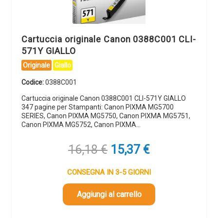
Cartuccia originale Canon 0388C001 CLI-
571Y GIALLO
Originale
Giallo
Codice:
0388C001
Cartuccia originale Canon 0388C001 CLI-571Y GIALLO
347 pagine per Stampanti: Canon PIXMA MG5700
SERIES, Canon PIXMA MG5750, Canon PIXMA MG5751,
Canon PIXMA MG5752, Canon PIXMA…
Il
Il
16,18
€
15,37
€
prezzo
prezzo
originale
attuale
CONSEGNA IN 3-5 GIORNI
era:
è:
16,18 €.
15,37 €.
Aggiungi al carrello