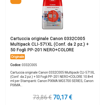
Cartuccia originale Canon 0332C005
Multipack CLI-571XL (Conf. da 2 pz.) +
50 Fogli PP-201 NERO+COLORE
Originale
Codice:
0332C005
Cartuccia originale Canon 0332C005 Multipack CLI-571XL
(Conf. da 2 pz.) + 50 Fogli PP-201 NERO+COLORE 10.8×4
ml per Stampanti: Canon PIXMA MG5700 SERIES, Canon
PIXMA…
Il
Il
73,86
€
70,17
€
prezzo
prezzo