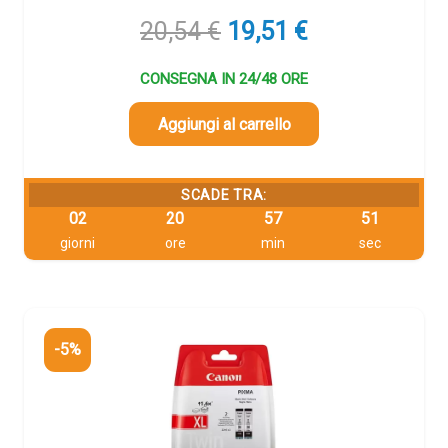
Il
Il
20,54
€
19,51
€
prezzo
prezzo
originale
attuale
CONSEGNA IN 24/48 ORE
era:
è:
20,54 €.
19,51 €.
Aggiungi al carrello
SCADE TRA:
02
20
57
49
giorni
ore
min
sec
-5%