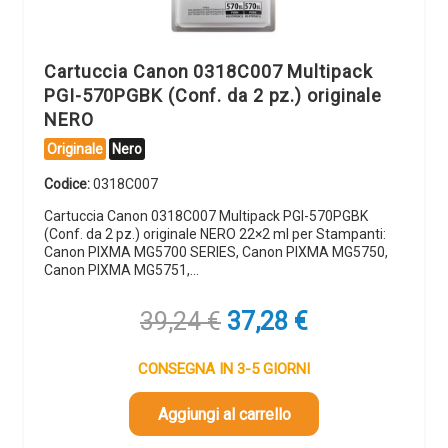
Cartuccia Canon 0318C007 Multipack
PGI-570PGBK (Conf. da 2 pz.) originale
NERO
Originale
Nero
Codice:
0318C007
Cartuccia Canon 0318C007 Multipack PGI-570PGBK
(Conf. da 2 pz.) originale NERO 22×2 ml per Stampanti:
Canon PIXMA MG5700 SERIES, Canon PIXMA MG5750,
Canon PIXMA MG5751,…
Il
Il
39,24
€
37,28
€
prezzo
prezzo
originale
attuale
CONSEGNA IN 3-5 GIORNI
era:
è:
39,24 €.
37,28 €.
Aggiungi al carrello