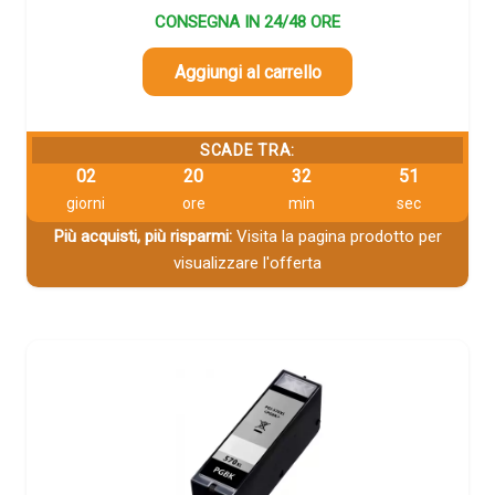
CONSEGNA IN 24/48 ORE
Aggiungi al carrello
SCADE TRA:
02
20
32
49
giorni
ore
min
sec
Più acquisti, più risparmi:
Visita la pagina prodotto per
visualizzare l'offerta