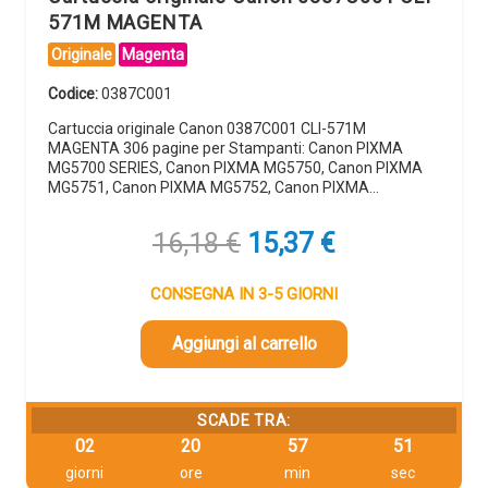
571M MAGENTA
Originale
Magenta
Codice:
0387C001
Cartuccia originale Canon 0387C001 CLI-571M
MAGENTA 306 pagine per Stampanti: Canon PIXMA
MG5700 SERIES, Canon PIXMA MG5750, Canon PIXMA
MG5751, Canon PIXMA MG5752, Canon PIXMA…
Il
Il
16,18
€
15,37
€
prezzo
prezzo
originale
attuale
CONSEGNA IN 3-5 GIORNI
era:
è:
16,18 €.
15,37 €.
Aggiungi al carrello
SCADE TRA:
02
20
57
49
giorni
ore
min
sec