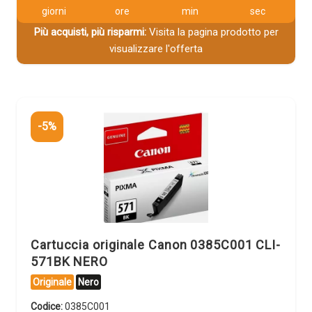
giorni
ore
min
sec
Più acquisti, più risparmi:
Visita la pagina prodotto per
visualizzare l'offerta
-5%
Cartuccia originale Canon 0385C001 CLI-
571BK NERO
Originale
Nero
Codice:
0385C001