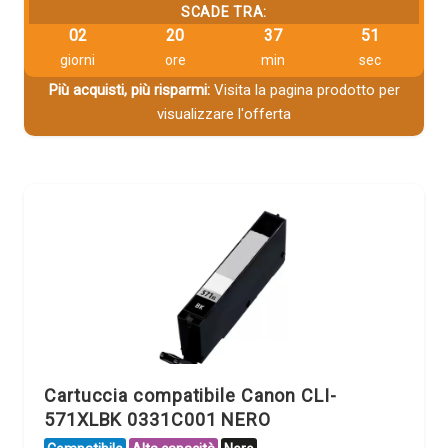
SCADE TRA:
02
20
37
49
giorni
ore
min
sec
Più acquisti, più risparmi:
Visita la pagina prodotto per
visualizzare l'offerta
Cartuccia compatibile Canon CLI-
571XLBK 0331C001 NERO