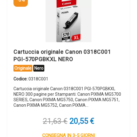
Cartuccia originale Canon 0318C001
PGI-570PGBKXL NERO
Originale
Nero
Codice:
0318C001
Cartuccia originale Canon 0318C001 PGI-570PGBKXL
NERO 300 pagine per Stampanti: Canon PIXMA MG5700
SERIES, Canon PIXMA MG5750, Canon PIXMA MG5751,
Canon PIXMA MG5752, Canon PIXMA…
Il
Il
21,63
€
20,55
€
prezzo
prezzo
originale
attuale
CONSEGNA IN 3-5 GIORNI