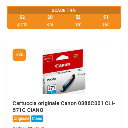
SCADE TRA:
02
20
52
49
giorni
ore
min
sec
-5%
Cartuccia originale Canon 0386C001 CLI-
571C CIANO
Originale
Ciano