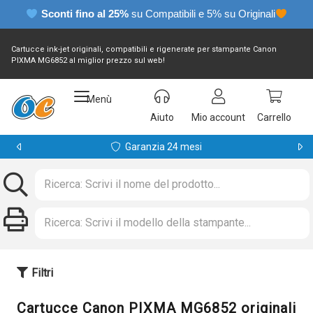
Sconti fino al 25%
su Compatibili e 5% su Originali
Cartucce ink-jet originali, compatibili e rigenerate per stampante Canon
PIXMA MG6852 al miglior prezzo sul web!
Menù
Aiuto
Mio account
Carrello
Garanzia 24 mesi
Filtri
Cartucce Canon PIXMA MG6852 originali