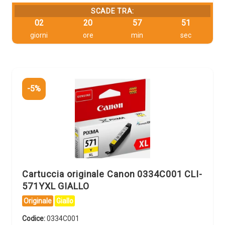
SCADE TRA:
02
20
57
49
giorni
ore
min
sec
-5%
Cartuccia originale Canon 0334C001 CLI-
571YXL GIALLO
Originale
Giallo
Codice:
0334C001