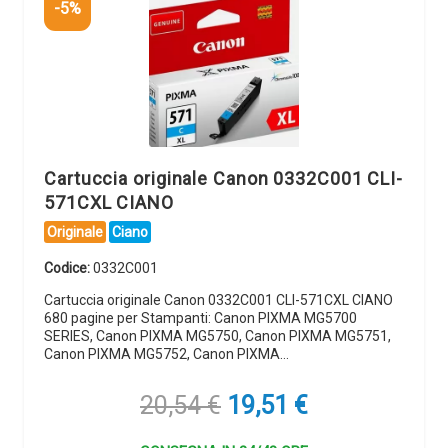
-5%
Cartuccia originale Canon 0332C001 CLI-
571CXL CIANO
Originale
Ciano
Codice:
0332C001
Cartuccia originale Canon 0332C001 CLI-571CXL CIANO
680 pagine per Stampanti: Canon PIXMA MG5700
SERIES, Canon PIXMA MG5750, Canon PIXMA MG5751,
Canon PIXMA MG5752, Canon PIXMA…
Il
Il
20,54
€
19,51
€
prezzo
prezzo