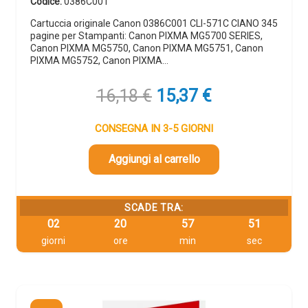
Codice:
0386C001
Cartuccia originale Canon 0386C001 CLI-571C CIANO 345
pagine per Stampanti: Canon PIXMA MG5700 SERIES,
Canon PIXMA MG5750, Canon PIXMA MG5751, Canon
PIXMA MG5752, Canon PIXMA…
Il
Il
16,18
€
15,37
€
prezzo
prezzo
originale
attuale
CONSEGNA IN 3-5 GIORNI
era:
è:
16,18 €.
15,37 €.
Aggiungi al carrello
SCADE TRA:
02
20
57
49
giorni
ore
min
sec