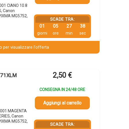
001 CIANO 10.8
S, Canon
PIXMA MG5752,
SCADE TRA:
01
05
27
37
giorni
ore
min
sec
 per visualizzare l'offerta
2,50
€
-571XLM
CONSEGNA IN 24/48 ORE
Aggiungi al carrello
3C001 MAGENTA
ERIES, Canon
PIXMA MG5752,
SCADE TRA: