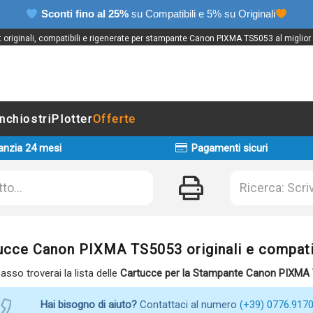
Sconti fino al 25%
su Compatibili e 5% su Originali
t originali, compatibili e rigenerate per stampante Canon PIXMA TS5053 al miglior
Inchiostri
Plotter
Offerte
anzia 24 mesi
Pagamenti sicuri
ucce Canon PIXMA TS5053 originali e compati
basso troverai la lista delle
Cartucce per la Stampante Canon PIXMA
Hai bisogno di aiuto?
Contattaci al numero
(+39) 0776.917