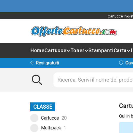
Cartucce ink-je
Home
Cartucce
Toner
Stampanti
Carta
Resi gratuiti
Gar
Cart
CLASSE
Qui in 
Cartucce
20
Multipack
1