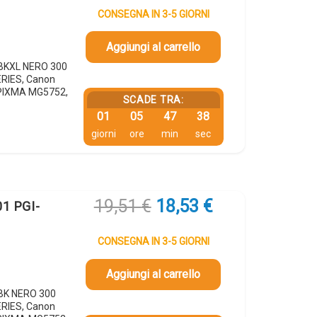
originale
attuale
CONSEGNA IN 3-5 GIORNI
era:
è:
21,63 €.
20,55 €.
Aggiungi al carrello
GBKXL NERO 300
ERIES, Canon
PIXMA MG5752,
SCADE TRA:
01
05
47
37
giorni
ore
min
sec
Il
Il
19,51
€
18,53
€
01 PGI-
prezzo
prezzo
originale
attuale
CONSEGNA IN 3-5 GIORNI
era:
è:
19,51 €.
18,53 €.
Aggiungi al carrello
GBK NERO 300
ERIES, Canon