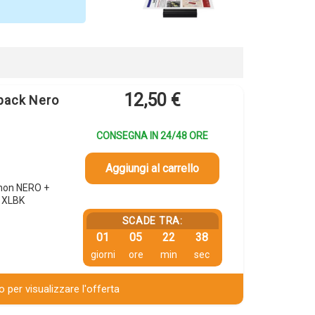
12,50
€
pack Nero
CONSEGNA IN 24/48 ORE
Aggiungi al carrello
anon NERO +
1XLBK
SCADE TRA:
01
05
22
37
giorni
ore
min
sec
 per visualizzare l'offerta