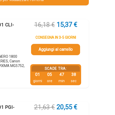
Il
Il
16,18
€
15,37
€
1 CLI-
prezzo
prezzo
originale
attuale
CONSEGNA IN 3-5 GIORNI
era:
è:
16,18 €.
15,37 €.
Aggiungi al carrello
 NERO 1800
ERIES, Canon
PIXMA MG5752,
SCADE TRA:
01
05
47
37
giorni
ore
min
sec
Il
Il
21,63
€
20,55
€
01 PGI-
prezzo
prezzo