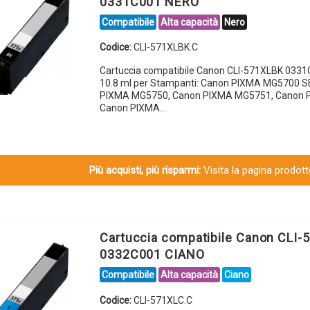
0331C001 NERO
Compatibile
Alta capacità
Nero
Codice:
CLI-571XLBK.C
Cartuccia compatibile Canon CLI-571XLBK 033
10.8 ml per Stampanti: Canon PIXMA MG5700 S
PIXMA MG5750, Canon PIXMA MG5751, Canon 
Canon PIXMA…
Più acquisti, più risparmi:
Visita la pagina prodotto
Cartuccia compatibile Canon CLI-
0332C001 CIANO
Compatibile
Alta capacità
Ciano
Codice:
CLI-571XLC.C