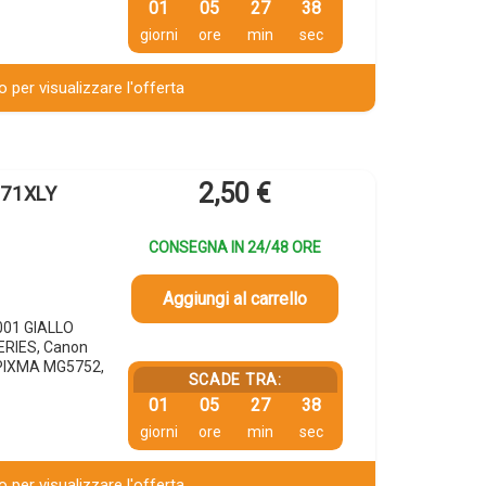
01
05
27
37
giorni
ore
min
sec
 per visualizzare l'offerta
2,50
€
571XLY
CONSEGNA IN 24/48 ORE
Aggiungi al carrello
001 GIALLO
ERIES, Canon
PIXMA MG5752,
SCADE TRA:
01
05
27
37
giorni
ore
min
sec
 per visualizzare l'offerta