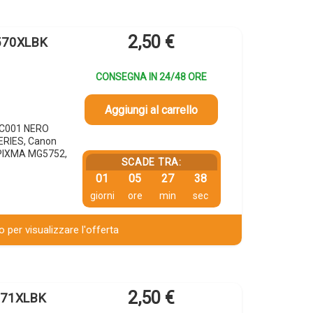
2,50
€
-570XLBK
CONSEGNA IN 24/48 ORE
Aggiungi al carrello
8C001 NERO
ERIES, Canon
PIXMA MG5752,
SCADE TRA:
01
05
27
37
giorni
ore
min
sec
 per visualizzare l'offerta
2,50
€
-571XLBK