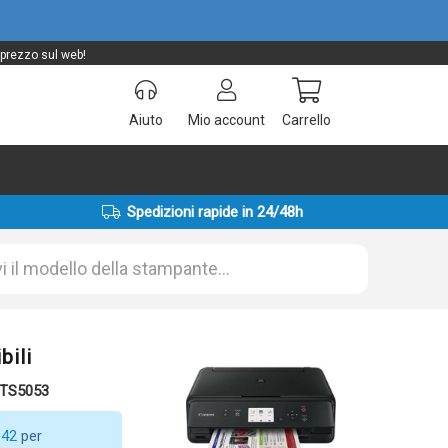
 prezzo sul web!
Aiuto
Mio account
Carrello
Spedizioni rapide in 24/48h
bili
 TS5053
042
per