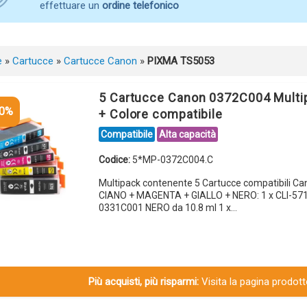
effettuare un
ordine telefonico
e
»
Cartucce
»
Cartucce Canon
»
PIXMA TS5053
5 Cartucce Canon 0372C004 Multi
10%
+ Colore compatibile
Compatibile
Alta capacità
Codice:
5*MP-0372C004.C
Multipack contenente 5 Cartucce compatibili C
CIANO + MAGENTA + GIALLO + NERO: 1 x CLI-57
0331C001 NERO da 10.8 ml 1 x…
Più acquisti, più risparmi:
Visita la pagina prodotto