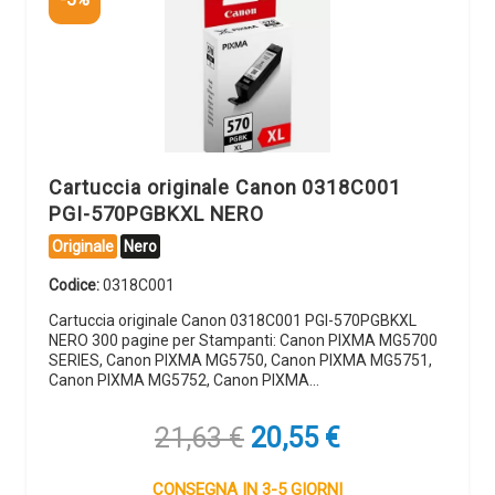
Cartuccia originale Canon 0318C001
PGI-570PGBKXL NERO
Originale
Nero
Codice:
0318C001
Cartuccia originale Canon 0318C001 PGI-570PGBKXL
NERO 300 pagine per Stampanti: Canon PIXMA MG5700
SERIES, Canon PIXMA MG5750, Canon PIXMA MG5751,
Canon PIXMA MG5752, Canon PIXMA…
Il
Il
21,63
€
20,55
€
prezzo
prezzo
originale
attuale
CONSEGNA IN 3-5 GIORNI