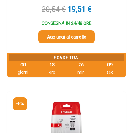
Il
Il
20,54
€
19,51
€
prezzo
prezzo
originale
attuale
CONSEGNA IN 24/48 ORE
era:
è:
20,54 €.
19,51 €.
Aggiungi al carrello
SCADE TRA:
00
18
26
08
giorni
ore
min
sec
-5%