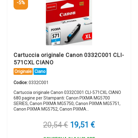
-5%
Cartuccia originale Canon 0332C001 CLI-
571CXL CIANO
Originale
Ciano
Codice:
0332C001
Cartuccia originale Canon 0332C001 CLI-571CXL CIANO
680 pagine per Stampanti: Canon PIXMA MG5700
SERIES, Canon PIXMA MG5750, Canon PIXMA MG5751,
Canon PIXMA MG5752, Canon PIXMA…
Il
Il
20,54
€
19,51
€
prezzo
prezzo