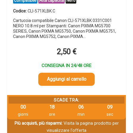
Compatibile
Alta capacità
Nero
Codice:
CLI-571XLBK.C
Cartuccia compatibile Canon CLI-571XLBK 0331C001
NERO 10.8 ml per Stampanti: Canon PIXMA MG5700
SERIES, Canon PIXMA MG5750, Canon PIXMA MG5751,
Canon PIXMA MG5752, Canon PIXMA…
2,50
€
CONSEGNA IN 24/48 ORE
Aggiungi al carrello
SCADE TRA:
00
18
06
08
giorni
ore
min
sec
Più acquisti, più risparmi:
Visita la pagina prodotto per
visualizzare l'offerta