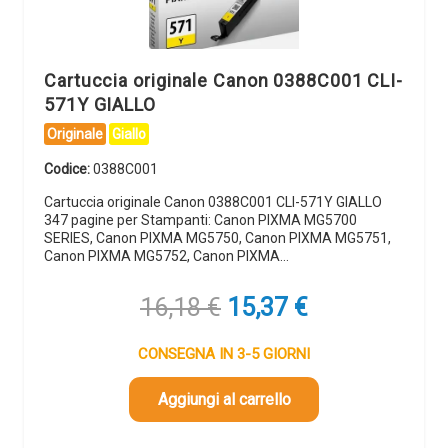
Cartuccia originale Canon 0388C001 CLI-
571Y GIALLO
Originale
Giallo
Codice:
0388C001
Cartuccia originale Canon 0388C001 CLI-571Y GIALLO
347 pagine per Stampanti: Canon PIXMA MG5700
SERIES, Canon PIXMA MG5750, Canon PIXMA MG5751,
Canon PIXMA MG5752, Canon PIXMA…
Il
Il
16,18
€
15,37
€
prezzo
prezzo
originale
attuale
CONSEGNA IN 3-5 GIORNI
era:
è:
16,18 €.
15,37 €.
Aggiungi al carrello