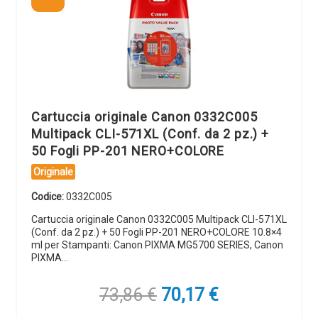
Cartuccia originale Canon 0332C005
Multipack CLI-571XL (Conf. da 2 pz.) +
50 Fogli PP-201 NERO+COLORE
Originale
Codice:
0332C005
Cartuccia originale Canon 0332C005 Multipack CLI-571XL
(Conf. da 2 pz.) + 50 Fogli PP-201 NERO+COLORE 10.8×4
ml per Stampanti: Canon PIXMA MG5700 SERIES, Canon
PIXMA…
Il
Il
73,86
€
70,17
€
prezzo
prezzo