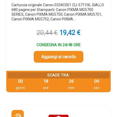
Cartuccia originale Canon 0334C001 CLI-571YXL GIALLO
680 pagine per Stampanti: Canon PIXMA MG5700
SERIES, Canon PIXMA MG5750, Canon PIXMA MG5751,
Canon PIXMA MG5752, Canon PIXMA…
Il
Il
20,44
€
19,42
€
prezzo
prezzo
originale
attuale
CONSEGNA IN 24/48 ORE
era:
è:
20,44 €.
19,42 €.
Aggiungi al carrello
SCADE TRA:
00
18
26
08
giorni
ore
min
sec
-5%