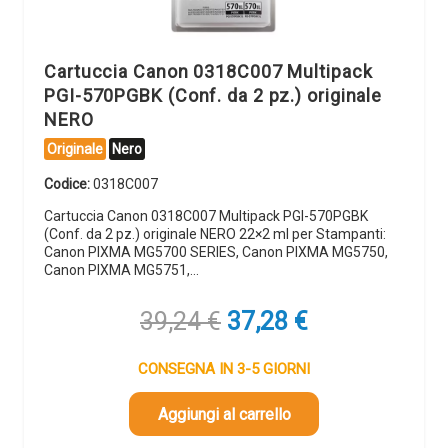
Cartuccia Canon 0318C007 Multipack
PGI-570PGBK (Conf. da 2 pz.) originale
NERO
Originale
Nero
Codice:
0318C007
Cartuccia Canon 0318C007 Multipack PGI-570PGBK
(Conf. da 2 pz.) originale NERO 22×2 ml per Stampanti:
Canon PIXMA MG5700 SERIES, Canon PIXMA MG5750,
Canon PIXMA MG5751,…
Il
Il
39,24
€
37,28
€
prezzo
prezzo
originale
attuale
CONSEGNA IN 3-5 GIORNI
era:
è:
39,24 €.
37,28 €.
Aggiungi al carrello