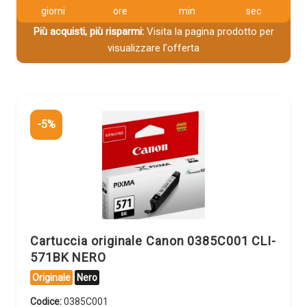
giorni
ore
min
sec
Più acquisti, più risparmi:
Visita la pagina prodotto per
visualizzare l'offerta
-5%
Cartuccia originale Canon 0385C001 CLI-
571BK NERO
Originale
Nero
Codice:
0385C001