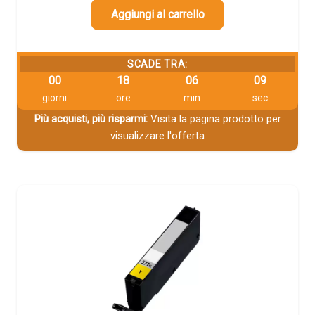
Aggiungi al carrello
SCADE TRA:
00
18
06
08
giorni
ore
min
sec
Più acquisti, più risparmi:
Visita la pagina prodotto per
visualizzare l'offerta