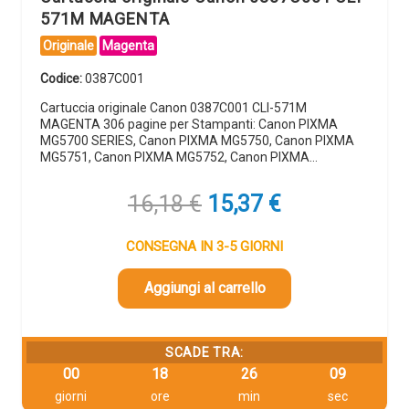
571M MAGENTA
Originale
Magenta
Codice:
0387C001
Cartuccia originale Canon 0387C001 CLI-571M
MAGENTA 306 pagine per Stampanti: Canon PIXMA
MG5700 SERIES, Canon PIXMA MG5750, Canon PIXMA
MG5751, Canon PIXMA MG5752, Canon PIXMA…
Il
Il
16,18
€
15,37
€
prezzo
prezzo
originale
attuale
CONSEGNA IN 3-5 GIORNI
era:
è:
16,18 €.
15,37 €.
Aggiungi al carrello
SCADE TRA:
00
18
26
08
giorni
ore
min
sec