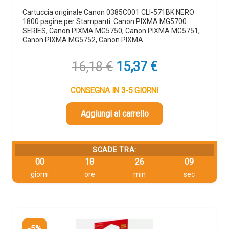
Cartuccia originale Canon 0385C001 CLI-571BK NERO
1800 pagine per Stampanti: Canon PIXMA MG5700
SERIES, Canon PIXMA MG5750, Canon PIXMA MG5751,
Canon PIXMA MG5752, Canon PIXMA…
Il
Il
16,18
€
15,37
€
prezzo
prezzo
originale
attuale
CONSEGNA IN 3-5 GIORNI
era:
è:
16,18 €.
15,37 €.
Aggiungi al carrello
SCADE TRA:
00
18
26
08
giorni
ore
min
sec
-5%