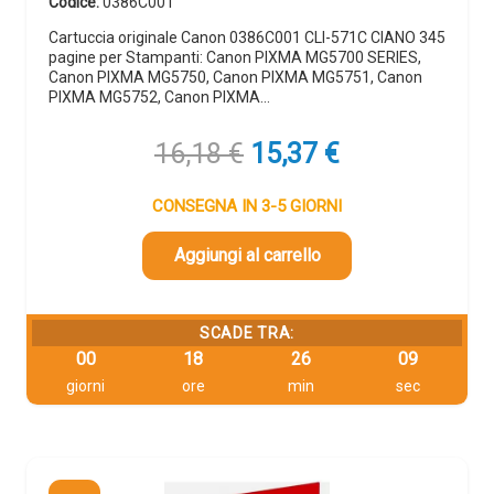
Codice:
0386C001
Cartuccia originale Canon 0386C001 CLI-571C CIANO 345
pagine per Stampanti: Canon PIXMA MG5700 SERIES,
Canon PIXMA MG5750, Canon PIXMA MG5751, Canon
PIXMA MG5752, Canon PIXMA…
Il
Il
16,18
€
15,37
€
prezzo
prezzo
originale
attuale
CONSEGNA IN 3-5 GIORNI
era:
è:
16,18 €.
15,37 €.
Aggiungi al carrello
SCADE TRA:
00
18
26
08
giorni
ore
min
sec