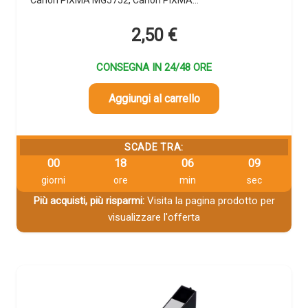
2,50
€
CONSEGNA IN 24/48 ORE
Aggiungi al carrello
SCADE TRA:
00
18
06
08
giorni
ore
min
sec
Più acquisti, più risparmi:
Visita la pagina prodotto per
visualizzare l'offerta