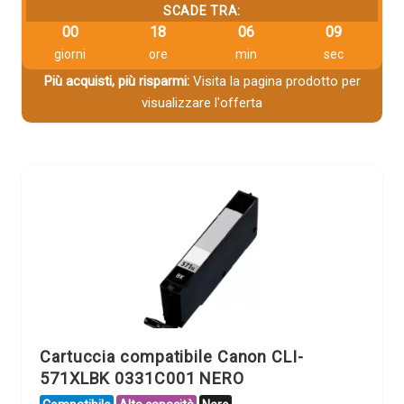
SCADE TRA:
00
18
06
08
giorni
ore
min
sec
Più acquisti, più risparmi:
Visita la pagina prodotto per
visualizzare l'offerta
Cartuccia compatibile Canon CLI-
571XLBK 0331C001 NERO