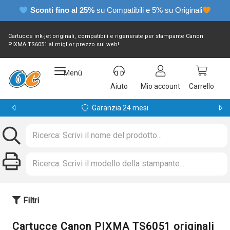
Sconti fino al 25%
su Compatibili e 5% su Originali
Cartucce ink-jet originali, compatibili e rigenerate per stampante Canon
PIXMA TS6051 al miglior prezzo sul web!
Menù
Aiuto
Mio account
Carrello
Garanzia 24 mesi
Filtri
Cartucce Canon PIXMA TS6051 originali