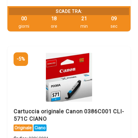
SCADE TRA:
00
18
21
08
giorni
ore
min
sec
-5%
Cartuccia originale Canon 0386C001 CLI-
571C CIANO
Originale
Ciano