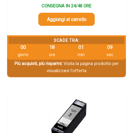
CONSEGNA IN 24/48 ORE
Aggiungi al carrello
SCADE TRA:
00
18
01
08
giorni
ore
min
sec
Più acquisti, più risparmi:
Visita la pagina prodotto per
visualizzare l'offerta