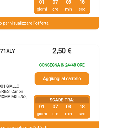
01
07
03
17
giorni
ore
min
sec
 per visualizzare l'offerta
2,50
€
571XLY
CONSEGNA IN 24/48 ORE
Aggiungi al carrello
001 GIALLO
ERIES, Canon
PIXMA MG5752,
SCADE TRA:
01
07
03
17
giorni
ore
min
sec
 per visualizzare l'offerta