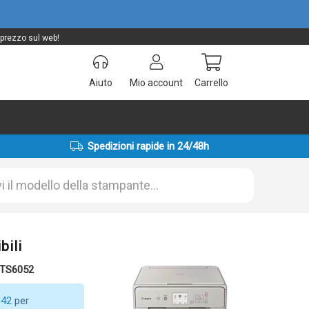
 prezzo sul web!
Aiuto
Mio account
Carrello
Spedizioni rapide in 24/48h
bili
 TS6052
042
per