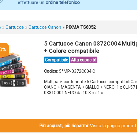
effettuare un
ordine telefonico
e
»
Cartucce
»
Cartucce Canon
»
PIXMA TS6052
5 Cartucce Canon 0372C004 Multi
10%
+ Colore compatibile
Compatibile
Alta capacità
Codice:
5*MP-0372C004.C
Multipack contenente 5 Cartucce compatibili C
CIANO + MAGENTA + GIALLO + NERO: 1 x CLI-57
0331C001 NERO da 10.8 ml 1 x…
Più acquisti, più risparmi:
Visita la pagina prodotto