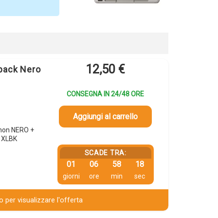
12,50
€
pack Nero
CONSEGNA IN 24/48 ORE
Aggiungi al carrello
anon NERO +
1XLBK
SCADE TRA:
01
06
58
17
giorni
ore
min
sec
 per visualizzare l'offerta