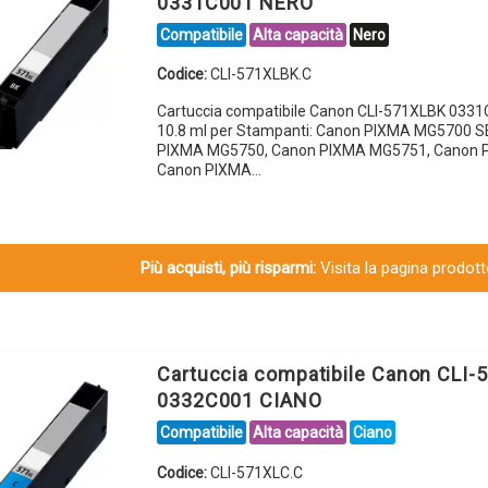
0331C001 NERO
Compatibile
Alta capacità
Nero
Codice:
CLI-571XLBK.C
Cartuccia compatibile Canon CLI-571XLBK 033
10.8 ml per Stampanti: Canon PIXMA MG5700 S
PIXMA MG5750, Canon PIXMA MG5751, Canon 
Canon PIXMA…
Più acquisti, più risparmi:
Visita la pagina prodotto
Cartuccia compatibile Canon CLI-
0332C001 CIANO
Compatibile
Alta capacità
Ciano
Codice:
CLI-571XLC.C