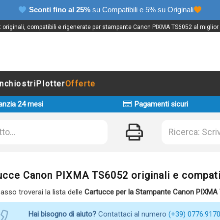
Sconti fino al 25%
su Compatibili e 5% su Originali
t originali, compatibili e rigenerate per stampante Canon PIXMA TS6052 al miglior
Inchiostri
Plotter
Offerte
anzia 24 mesi
Pagamenti sicuri
ucce Canon PIXMA TS6052 originali e compati
basso troverai la lista delle
Cartucce per la Stampante Canon PIXMA
Hai bisogno di aiuto?
Contattaci al numero
(+39) 0776.917