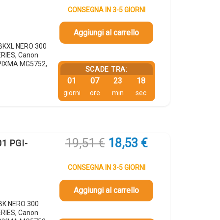
originale
attuale
CONSEGNA IN 3-5 GIORNI
era:
è:
21,63 €.
20,55 €.
Aggiungi al carrello
GBKXL NERO 300
ERIES, Canon
PIXMA MG5752,
SCADE TRA:
01
07
23
17
giorni
ore
min
sec
Il
Il
19,51
€
18,53
€
01 PGI-
prezzo
prezzo
originale
attuale
CONSEGNA IN 3-5 GIORNI
era:
è:
19,51 €.
18,53 €.
Aggiungi al carrello
GBK NERO 300
ERIES, Canon