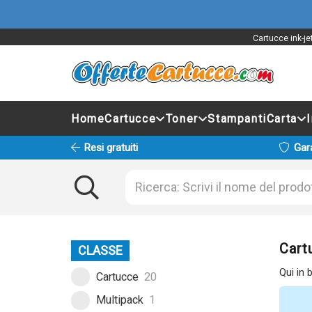
Cartucce ink-je
Home
Cartucce
Toner
Stampanti
Carta
Resi gratuiti
Gar
Cart
CLASSE
Qui in 
Cartucce
20
Multipack
1