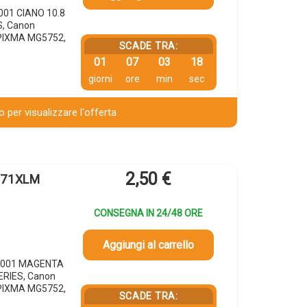
001 CIANO 10.8
S, Canon
PIXMA MG5752,
SCADE TRA:
01
07
03
17
giorni
ore
min
sec
 per visualizzare l'offerta
2,50
€
-571XLM
CONSEGNA IN 24/48 ORE
Aggiungi al carrello
3C001 MAGENTA
ERIES, Canon
PIXMA MG5752,
SCADE TRA: