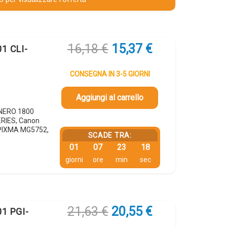
Il
Il
16,18
€
15,37
€
1 CLI-
prezzo
prezzo
originale
attuale
CONSEGNA IN 3-5 GIORNI
era:
è:
16,18 €.
15,37 €.
Aggiungi al carrello
 NERO 1800
ERIES, Canon
PIXMA MG5752,
SCADE TRA:
01
07
23
17
giorni
ore
min
sec
Il
Il
21,63
€
20,55
€
01 PGI-
prezzo
prezzo