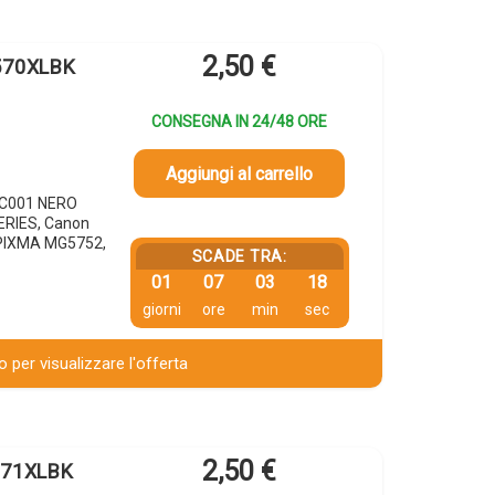
2,50
€
-570XLBK
CONSEGNA IN 24/48 ORE
Aggiungi al carrello
8C001 NERO
ERIES, Canon
PIXMA MG5752,
SCADE TRA:
01
07
03
17
giorni
ore
min
sec
 per visualizzare l'offerta
2,50
€
-571XLBK