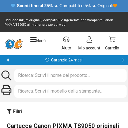
Sconti fino al 25%
su Compatibili e 5% su Originali
Cartucce ink-jet originali, compatibili e rigenerate per stampante Canon
PIXMA TS9050 al miglior prezzo sul web!
Menù
Aiuto
Mio account
Carrello
Garanzia 24 mesi
Filtri
Cartucce Canon PIXMA TS9050 originali