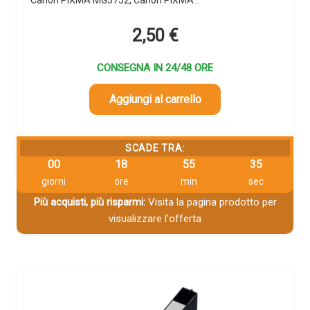
2,50
€
CONSEGNA IN 24/48 ORE
Aggiungi al carrello
SCADE TRA:
00
18
55
34
giorni
ore
min
sec
Più acquisti, più risparmi:
Visita la pagina prodotto per
visualizzare l'offerta