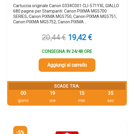
Cartuccia originale Canon 0334C001 CLI-571YXL GIALLO
680 pagine per Stampanti: Canon PIXMA MG5700
SERIES, Canon PIXMA MG5750, Canon PIXMA MG5751,
Canon PIXMA MG5752, Canon PIXMA…
Il
Il
20,44
€
19,42
€
prezzo
prezzo
originale
attuale
CONSEGNA IN 24/48 ORE
era:
è:
20,44 €.
19,42 €.
Aggiungi al carrello
SCADE TRA:
00
19
15
34
giorni
ore
min
sec
-5%