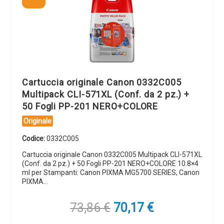
Cartuccia originale Canon 0332C005
Multipack CLI-571XL (Conf. da 2 pz.) +
50 Fogli PP-201 NERO+COLORE
Originale
Codice:
0332C005
Cartuccia originale Canon 0332C005 Multipack CLI-571XL
(Conf. da 2 pz.) + 50 Fogli PP-201 NERO+COLORE 10.8×4
ml per Stampanti: Canon PIXMA MG5700 SERIES, Canon
PIXMA…
Il
Il
73,86
€
70,17
€
prezzo
prezzo