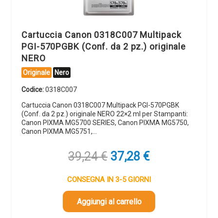
Cartuccia Canon 0318C007 Multipack
PGI-570PGBK (Conf. da 2 pz.) originale
NERO
Originale
Nero
Codice:
0318C007
Cartuccia Canon 0318C007 Multipack PGI-570PGBK
(Conf. da 2 pz.) originale NERO 22×2 ml per Stampanti:
Canon PIXMA MG5700 SERIES, Canon PIXMA MG5750,
Canon PIXMA MG5751,…
Il
Il
39,24
€
37,28
€
prezzo
prezzo
originale
attuale
CONSEGNA IN 3-5 GIORNI
era:
è:
39,24 €.
37,28 €.
Aggiungi al carrello