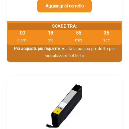
Aggiungi al carrello
SCADE TRA:
00
18
55
34
giorni
ore
min
sec
Più acquisti, più risparmi:
Visita la pagina prodotto per
visualizzare l'offerta