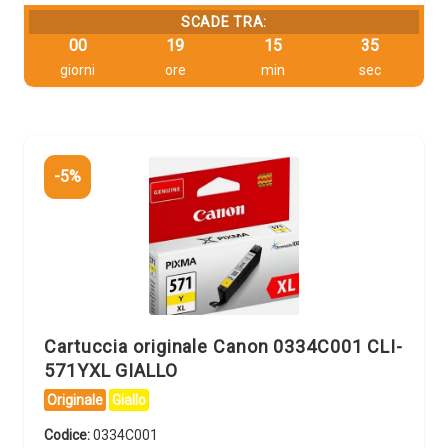
SCADE TRA:
00
19
15
34
giorni
ore
min
sec
-5%
Cartuccia originale Canon 0334C001 CLI-
571YXL GIALLO
Originale
Giallo
Codice:
0334C001