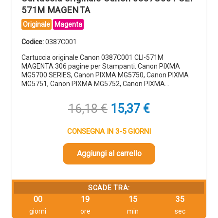
571M MAGENTA
Originale
Magenta
Codice:
0387C001
Cartuccia originale Canon 0387C001 CLI-571M
MAGENTA 306 pagine per Stampanti: Canon PIXMA
MG5700 SERIES, Canon PIXMA MG5750, Canon PIXMA
MG5751, Canon PIXMA MG5752, Canon PIXMA…
Il
Il
16,18
€
15,37
€
prezzo
prezzo
originale
attuale
CONSEGNA IN 3-5 GIORNI
era:
è:
16,18 €.
15,37 €.
Aggiungi al carrello
SCADE TRA:
00
19
15
34
giorni
ore
min
sec