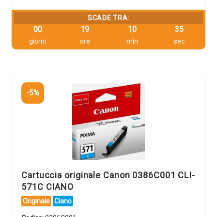
SCADE TRA:
00
19
10
34
giorni
ore
min
sec
-5%
Cartuccia originale Canon 0386C001 CLI-
571C CIANO
Originale
Ciano