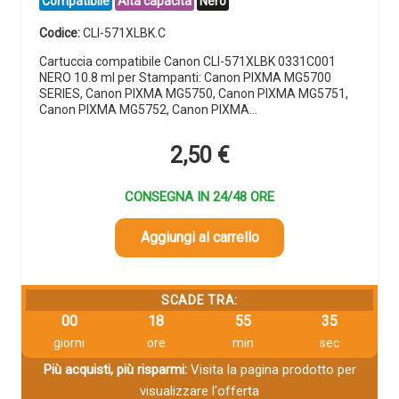
Compatibile
Alta capacità
Nero
Codice:
CLI-571XLBK.C
Cartuccia compatibile Canon CLI-571XLBK 0331C001
NERO 10.8 ml per Stampanti: Canon PIXMA MG5700
SERIES, Canon PIXMA MG5750, Canon PIXMA MG5751,
Canon PIXMA MG5752, Canon PIXMA…
2,50
€
CONSEGNA IN 24/48 ORE
Aggiungi al carrello
SCADE TRA:
00
18
55
34
giorni
ore
min
sec
Più acquisti, più risparmi:
Visita la pagina prodotto per
visualizzare l'offerta