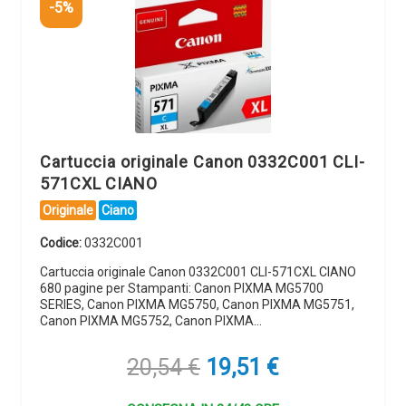
-5%
Cartuccia originale Canon 0332C001 CLI-
571CXL CIANO
Originale
Ciano
Codice:
0332C001
Cartuccia originale Canon 0332C001 CLI-571CXL CIANO
680 pagine per Stampanti: Canon PIXMA MG5700
SERIES, Canon PIXMA MG5750, Canon PIXMA MG5751,
Canon PIXMA MG5752, Canon PIXMA…
Il
Il
20,54
€
19,51
€
prezzo
prezzo