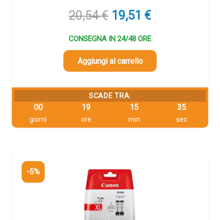
Il
Il
20,54
€
19,51
€
prezzo
prezzo
originale
attuale
CONSEGNA IN 24/48 ORE
era:
è:
20,54 €.
19,51 €.
Aggiungi al carrello
SCADE TRA:
00
19
15
34
giorni
ore
min
sec
-5%