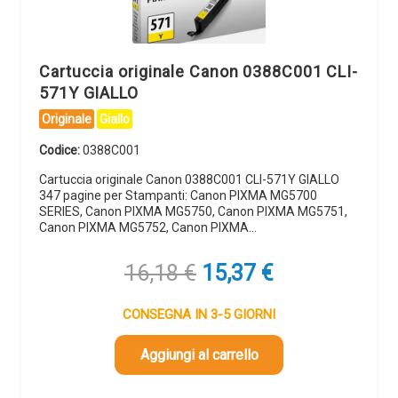
Cartuccia originale Canon 0388C001 CLI-
571Y GIALLO
Originale
Giallo
Codice:
0388C001
Cartuccia originale Canon 0388C001 CLI-571Y GIALLO
347 pagine per Stampanti: Canon PIXMA MG5700
SERIES, Canon PIXMA MG5750, Canon PIXMA MG5751,
Canon PIXMA MG5752, Canon PIXMA…
Il
Il
16,18
€
15,37
€
prezzo
prezzo
originale
attuale
CONSEGNA IN 3-5 GIORNI
era:
è:
16,18 €.
15,37 €.
Aggiungi al carrello