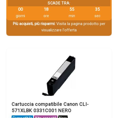
SCADE TRA:
00
18
55
34
giorni
ore
min
sec
Più acquisti, più risparmi:
Visita la pagina prodotto per
visualizzare l'offerta
Cartuccia compatibile Canon CLI-
571XLBK 0331C001 NERO