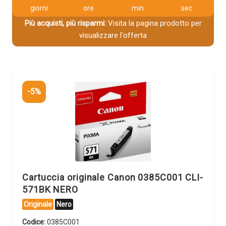
giorni
ore
min
sec
Più acquisti, più risparmi:
Visita la pagina prodotto per
visualizzare l'offerta
-5%
Cartuccia originale Canon 0385C001 CLI-
571BK NERO
Originale
Nero
Codice:
0385C001