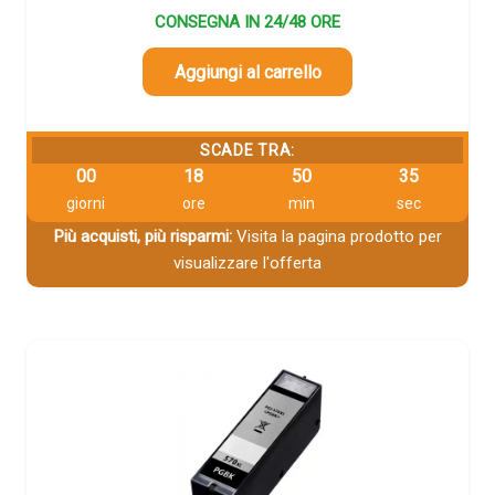
CONSEGNA IN 24/48 ORE
Aggiungi al carrello
SCADE TRA:
00
18
50
34
giorni
ore
min
sec
Più acquisti, più risparmi:
Visita la pagina prodotto per
visualizzare l'offerta