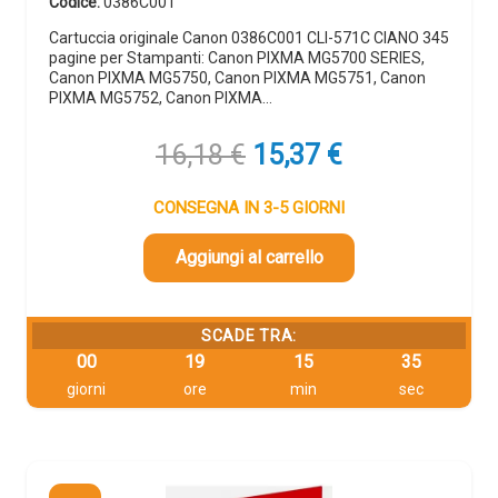
Codice:
0386C001
Cartuccia originale Canon 0386C001 CLI-571C CIANO 345
pagine per Stampanti: Canon PIXMA MG5700 SERIES,
Canon PIXMA MG5750, Canon PIXMA MG5751, Canon
PIXMA MG5752, Canon PIXMA…
Il
Il
16,18
€
15,37
€
prezzo
prezzo
originale
attuale
CONSEGNA IN 3-5 GIORNI
era:
è:
16,18 €.
15,37 €.
Aggiungi al carrello
SCADE TRA:
00
19
15
34
giorni
ore
min
sec