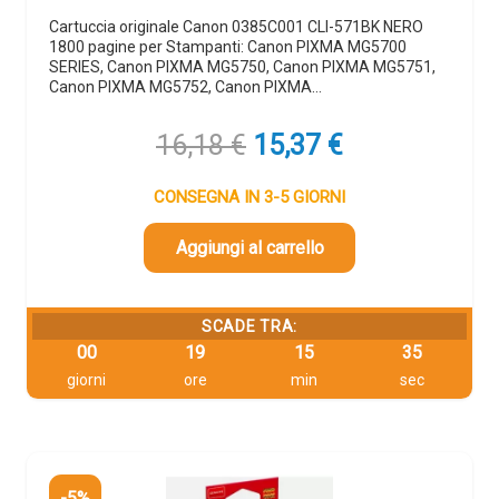
Cartuccia originale Canon 0385C001 CLI-571BK NERO
1800 pagine per Stampanti: Canon PIXMA MG5700
SERIES, Canon PIXMA MG5750, Canon PIXMA MG5751,
Canon PIXMA MG5752, Canon PIXMA…
Il
Il
16,18
€
15,37
€
prezzo
prezzo
originale
attuale
CONSEGNA IN 3-5 GIORNI
era:
è:
16,18 €.
15,37 €.
Aggiungi al carrello
SCADE TRA:
00
19
15
34
giorni
ore
min
sec
-5%