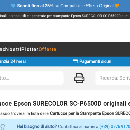
Sconti fino al 25%
su Compatibili e 5% su Originali
iginali, compatibili e rigenerate per stampante Epson SURECOLOR SC-P6500D al mig
Inchiostri
Plotter
Offerte
anzia 24 mesi
Pagamenti sicuri
ucce Epson SURECOLOR SC-P6500D originali e
basso troverai la lista delle
Cartucce per la Stampante Epson SURE
Hai bisogno di aiuto?
Contattaci al numero
(+39) 0776.917