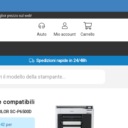
lior prezzo sul web!
Aiuto
Mio account
Carrello
Spedizioni rapide in 24/48h
 compatibili
COLOR SC-P6500D
042
per