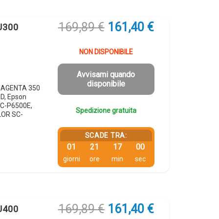
Il
Il
169,89
€
161,40
€
U300
prezzo
prezzo
originale
attuale
NON DISPONIBILE
era:
è:
169,89 €.
161,40 €.
Avvisami quando
disponibile
 MAGENTA 350
D, Epson
C-P6500E,
Spedizione gratuita
LOR SC-
SCADE TRA:
01
21
16
59
giorni
ore
min
sec
Il
Il
169,89
€
161,40
€
U400