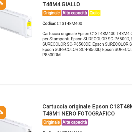
5%
T48M4 GIALLO
Originale
Alta capacità
Giallo
Codice:
C13T48M400
Cartuccia originale Epson C13T48M400 T48M4 
per Stampanti: Epson SURECOLOR SC-P6500D, 
SURECOLOR SC-P6500DE, Epson SURECOLOR S
Epson SURECOLOR SC-P8500D, Epson SURECO
P8500DM
Cartuccia originale Epson C13T4
5%
T48M1 NERO FOTOGRAFICO
Originale
Alta capacità