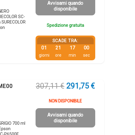
307,11 €.
291,75 €.
Avvisami quando
disponibile
 NERO
URECOLOR SC-
on SURECOLOR
Spedizione gratuita
son
SCADE TRA:
01
21
16
59
giorni
ore
min
sec
Il
Il
307,11
€
291,75
€
8ME00
prezzo
prezzo
originale
attuale
NON DISPONIBILE
era:
è:
307,11 €.
291,75 €.
Avvisami quando
disponibile
GRIGIO 700 ml
Epson
C-P6500E,