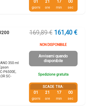
01
21
16
59
giorni
ore
min
sec
Il
Il
169,89
€
161,40
€
U200
prezzo
prezzo
originale
attuale
NON DISPONIBILE
era:
è:
169,89 €.
161,40 €.
Avvisami quando
disponibile
CIANO 350 ml
Epson
C-P6500E,
Spedizione gratuita
LOR SC-
SCADE TRA:
01
21
16
59
giorni
ore
min
sec