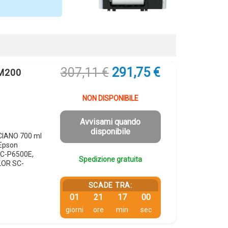
Il
Il
307,11
€
291,75
€
8M200
prezzo
prezzo
originale
attuale
NON DISPONIBILE
era:
è:
307,11 €.
291,75 €.
Avvisami quando
disponibile
CIANO 700 ml
Epson
C-P6500E,
Spedizione gratuita
LOR SC-
SCADE TRA:
01
21
16
59
giorni
ore
min
sec