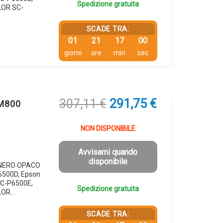
Spedizione gratuita
LOR SC-
SCADE TRA:
01
21
16
59
giorni
ore
min
sec
Il
Il
307,11
€
291,75
€
8M800
prezzo
prezzo
originale
attuale
NON DISPONIBILE
era:
è:
307,11 €.
291,75 €.
Avvisami quando
disponibile
8 NERO OPACO
6500D, Epson
C-P6500E,
Spedizione gratuita
LOR…
SCADE TRA: