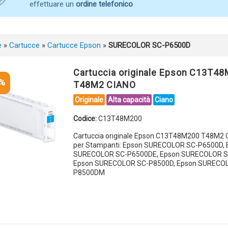
effettuare un
ordine telefonico
e
»
Cartucce
»
Cartucce Epson
»
SURECOLOR SC-P6500D
Cartuccia originale Epson C13T4
5%
T48M2 CIANO
Originale
Alta capacità
Ciano
Codice:
C13T48M200
Cartuccia originale Epson C13T48M200 T48M2 
per Stampanti: Epson SURECOLOR SC-P6500D, 
SURECOLOR SC-P6500DE, Epson SURECOLOR S
Epson SURECOLOR SC-P8500D, Epson SURECO
P8500DM