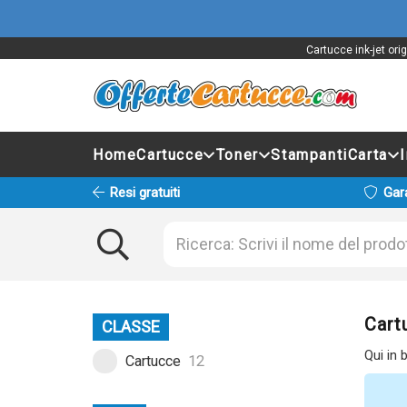
Cartucce ink-jet or
Home
Cartucce
Toner
Stampanti
Carta
Resi gratuiti
Gar
Cart
CLASSE
Qui in 
Cartucce
12