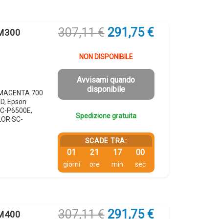
Il
Il
307,11
€
291,75
€
8M300
prezzo
prezzo
originale
attuale
NON DISPONIBILE
era:
è:
307,11 €.
291,75 €.
Avvisami quando
disponibile
3 MAGENTA 700
D, Epson
C-P6500E,
Spedizione gratuita
LOR SC-
SCADE TRA:
01
21
16
59
giorni
ore
min
sec
Il
Il
307,11
€
291,75
€
8M400