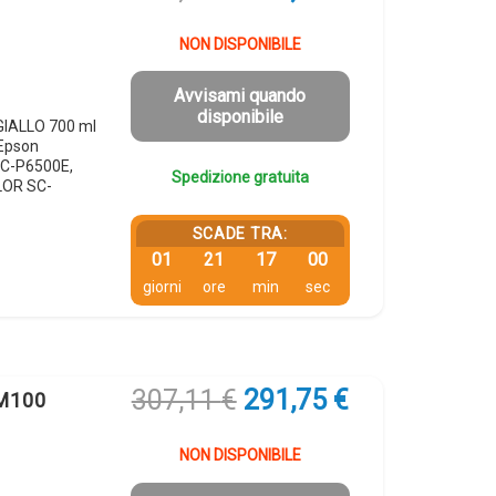
prezzo
prezzo
originale
attuale
NON DISPONIBILE
era:
è:
307,11 €.
291,75 €.
Avvisami quando
disponibile
GIALLO 700 ml
Epson
C-P6500E,
Spedizione gratuita
LOR SC-
SCADE TRA:
01
21
16
59
giorni
ore
min
sec
Il
Il
307,11
€
291,75
€
8M100
prezzo
prezzo
originale
attuale
NON DISPONIBILE
era:
è: