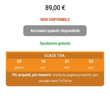
89,00
€
NON DISPONIBILE
Avvisami quando disponibile
Spedizione gratuita
SCADE TRA:
03
14
31
32
giorni
ore
min
sec
Più acquisti, più risparmi:
Visita la pagina prodotto per
visualizzare l'offerta