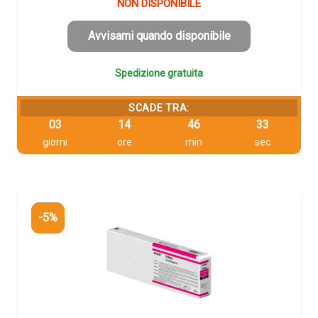
originale
attuale
NON DISPONIBILE
era:
è:
265,72 €.
252,43 €.
Avvisami quando disponibile
Spedizione gratuita
SCADE TRA:
03
14
46
32
giorni
ore
min
sec
-5%