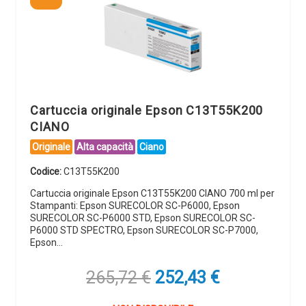
Cartuccia originale Epson C13T55K200
CIANO
Originale
Alta capacità
Ciano
Codice:
C13T55K200
Cartuccia originale Epson C13T55K200 CIANO 700 ml per
Stampanti: Epson SURECOLOR SC-P6000, Epson
SURECOLOR SC-P6000 STD, Epson SURECOLOR SC-
P6000 STD SPECTRO, Epson SURECOLOR SC-P7000,
Epson…
Il
Il
265,72
€
252,43
€
prezzo
prezzo