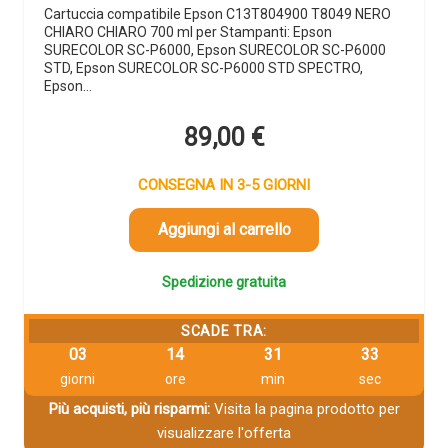
Cartuccia compatibile Epson C13T804900 T8049 NERO
CHIARO CHIARO 700 ml per Stampanti: Epson
SURECOLOR SC-P6000, Epson SURECOLOR SC-P6000
STD, Epson SURECOLOR SC-P6000 STD SPECTRO,
Epson…
89,00
€
CONSEGNA IN 3-5 GIORNI
Aggiungi al carrello
Spedizione gratuita
SCADE TRA:
03
14
31
32
giorni
ore
min
sec
Più acquisti, più risparmi:
Visita la pagina prodotto per
visualizzare l'offerta