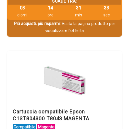
SCADE TRA:
03
14
31
32
giorni
ore
min
sec
Più acquisti, più risparmi:
Visita la pagina prodotto per
visualizzare l'offerta
Cartuccia compatibile Epson
C13T804300 T8043 MAGENTA
Compatibile
Magenta