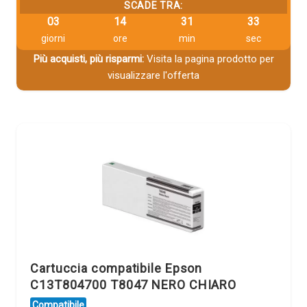
SCADE TRA:
03
14
31
32
giorni
ore
min
sec
Più acquisti, più risparmi:
Visita la pagina prodotto per
visualizzare l'offerta
Cartuccia compatibile Epson
C13T804700 T8047 NERO CHIARO
Compatibile