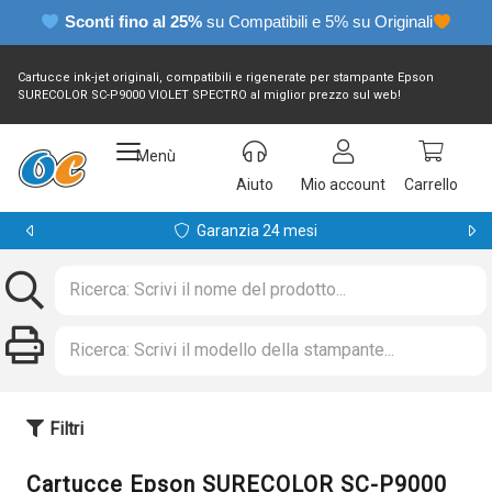
Sconti fino al 25%
su Compatibili e 5% su Originali
Cartucce ink-jet originali, compatibili e rigenerate per stampante Epson
SURECOLOR SC-P9000 VIOLET SPECTRO al miglior prezzo sul web!
Menù
Aiuto
Mio account
Carrello
Garanzia 24 mesi
Filtri
Cartucce Epson SURECOLOR SC-P9000