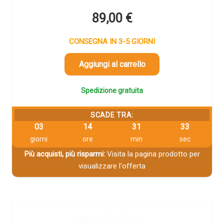
89,00
€
CONSEGNA IN 3-5 GIORNI
Aggiungi al carrello
Spedizione gratuita
SCADE TRA:
03
14
31
32
giorni
ore
min
sec
Più acquisti, più risparmi:
Visita la pagina prodotto per
visualizzare l'offerta