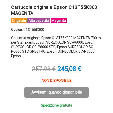
Cartuccia originale Epson C13T55K300
MAGENTA
Originale
Alta capacità
Magenta
Codice:
C13T55K300
Cartuccia originale Epson C13T55K300 MAGENTA 700 ml
per Stampanti: Epson SURECOLOR SC-P6000, Epson
SURECOLOR SC-P6000 STD, Epson SURECOLOR SC-
P6000 STD SPECTRO, Epson SURECOLOR SC-P7000,
Epson…
Il
Il
257,98
€
245,08
€
prezzo
prezzo
originale
attuale
NON DISPONIBILE
era:
è:
257,98 €.
245,08 €.
Avvisami quando disponibile
Spedizione gratuita