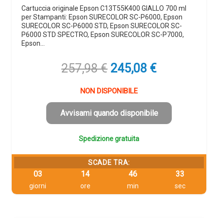
Cartuccia originale Epson C13T55K400 GIALLO 700 ml
per Stampanti: Epson SURECOLOR SC-P6000, Epson
SURECOLOR SC-P6000 STD, Epson SURECOLOR SC-
P6000 STD SPECTRO, Epson SURECOLOR SC-P7000,
Epson…
Il
Il
257,98
€
245,08
€
prezzo
prezzo
originale
attuale
NON DISPONIBILE
era:
è:
257,98 €.
245,08 €.
Avvisami quando disponibile
Spedizione gratuita
SCADE TRA:
03
14
46
32
giorni
ore
min
sec