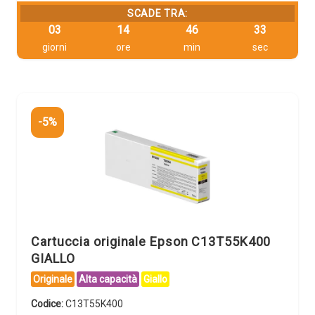
SCADE TRA:
03
14
46
32
giorni
ore
min
sec
-5%
Cartuccia originale Epson C13T55K400
GIALLO
Originale
Alta capacità
Giallo
Codice:
C13T55K400