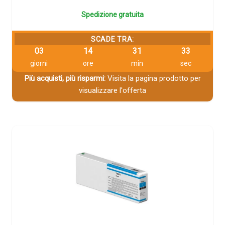
Spedizione gratuita
SCADE TRA:
03
14
31
32
giorni
ore
min
sec
Più acquisti, più risparmi:
Visita la pagina prodotto per
visualizzare l'offerta