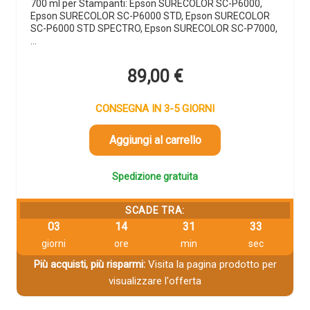
700 ml per Stampanti: Epson SURECOLOR SC-P6000,
Epson SURECOLOR SC-P6000 STD, Epson SURECOLOR
SC-P6000 STD SPECTRO, Epson SURECOLOR SC-P7000,
…
89,00
€
CONSEGNA IN 3-5 GIORNI
Aggiungi al carrello
Spedizione gratuita
SCADE TRA:
03
14
31
32
giorni
ore
min
sec
Più acquisti, più risparmi:
Visita la pagina prodotto per
visualizzare l'offerta