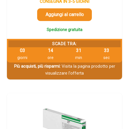
CONSEGNA IN 3-5 GIORNI
Aggiungi al carrello
Spedizione gratuita
SCADE TRA:
03
14
31
32
giorni
ore
min
sec
Più acquisti, più risparmi:
Visita la pagina prodotto per
visualizzare l'offerta