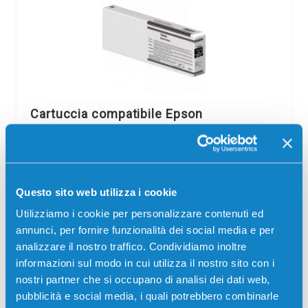
Cartuccia compatibile Epson
C13T804800 T8048 NERO OPACO
Compatibile
Codice:
C13T804800.C
Questo sito web utilizza i cookie
Cartuccia compatibile Epson C13T804800 T8048 NERO
OPACO 700 ml per Stampanti: Epson SURECOLOR SC-
Utilizziamo i cookie per personalizzare contenuti ed
P6000, Epson SURECOLOR SC-P6000 STD, Epson
annunci, per fornire funzionalità dei social media e per
SURECOLOR SC-P6000 STD SPECTRO, Epson
analizzare il nostro traffico. Condividiamo inoltre
SURECOLOR…
informazioni sul modo in cui utilizza il nostro sito con i
89,00
€
nostri partner che si occupano di analisi dei dati web,
pubblicità e social media, i quali potrebbero combinarle