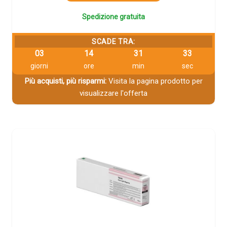
Spedizione gratuita
SCADE TRA:
03
14
31
32
giorni
ore
min
sec
Più acquisti, più risparmi:
Visita la pagina prodotto per
visualizzare l'offerta