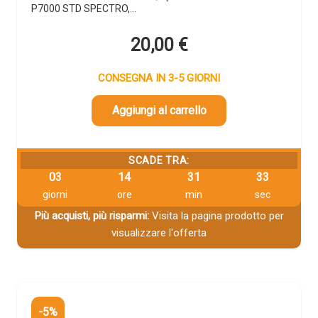
P7000 STD SPECTRO,…
20,00
€
CONSEGNA IN 3-5 GIORNI
Aggiungi al carrello
SCADE TRA:
03
14
31
32
giorni
ore
min
sec
Più acquisti, più risparmi:
Visita la pagina prodotto per
visualizzare l'offerta
-5%