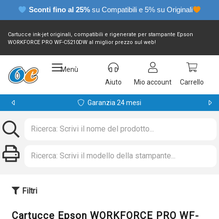
Sconti fino al 25%
su Compatibili e 5% su Originali
Cartucce ink-jet originali, compatibili e rigenerate per stampante Epson
WORKFORCE PRO WF-C5210DW al miglior prezzo sul web!
Menù
Aiuto
Mio account
Carrello
Garanzia 24 mesi
Filtri
Cartucce Epson WORKFORCE PRO WF-