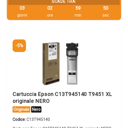
SCADE TRA:
03
02
59
49
giorni
ore
min
sec
-5%
Cartuccia Epson C13T945140 T9451 XL
originale NERO
Originale
Nero
Codice:
C13T945140