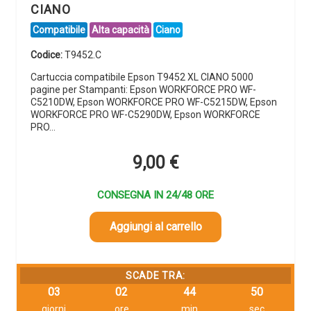
CIANO
Compatibile
Alta capacità
Ciano
Codice:
T9452.C
Cartuccia compatibile Epson T9452 XL CIANO 5000
pagine per Stampanti: Epson WORKFORCE PRO WF-
C5210DW, Epson WORKFORCE PRO WF-C5215DW, Epson
WORKFORCE PRO WF-C5290DW, Epson WORKFORCE
PRO…
9,00
€
CONSEGNA IN 24/48 ORE
Aggiungi al carrello
SCADE TRA:
03
02
44
49
giorni
ore
min
sec