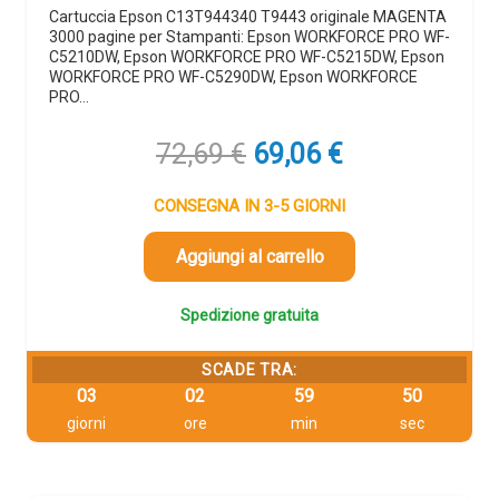
Cartuccia Epson C13T944340 T9443 originale MAGENTA
3000 pagine per Stampanti: Epson WORKFORCE PRO WF-
C5210DW, Epson WORKFORCE PRO WF-C5215DW, Epson
WORKFORCE PRO WF-C5290DW, Epson WORKFORCE
PRO…
Il
Il
72,69
€
69,06
€
prezzo
prezzo
originale
attuale
CONSEGNA IN 3-5 GIORNI
era:
è:
72,69 €.
69,06 €.
Aggiungi al carrello
Spedizione gratuita
SCADE TRA:
03
02
59
49
giorni
ore
min
sec