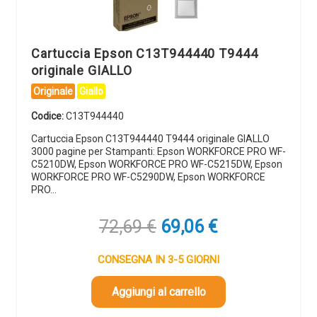
Cartuccia Epson C13T944440 T9444
originale GIALLO
Originale
Giallo
Codice:
C13T944440
Cartuccia Epson C13T944440 T9444 originale GIALLO
3000 pagine per Stampanti: Epson WORKFORCE PRO WF-
C5210DW, Epson WORKFORCE PRO WF-C5215DW, Epson
WORKFORCE PRO WF-C5290DW, Epson WORKFORCE
PRO…
Il
Il
72,69
€
69,06
€
prezzo
prezzo
originale
attuale
CONSEGNA IN 3-5 GIORNI
era:
è:
72,69 €.
69,06 €.
Aggiungi al carrello