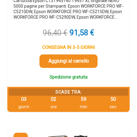
Cartuccia Epson C13T945140 T9451 XL originale NERO
5000 pagine per Stampanti: Epson WORKFORCE PRO WF-
C5210DW, Epson WORKFORCE PRO WF-C5215DW, Epson
WORKFORCE PRO WF-C5290DW, Epson WORKFORCE…
Il
Il
96,40
€
91,58
€
prezzo
prezzo
originale
attuale
CONSEGNA IN 3-5 GIORNI
era:
è:
96,40 €.
91,58 €.
Aggiungi al carrello
Spedizione gratuita
SCADE TRA:
03
02
59
49
giorni
ore
min
sec