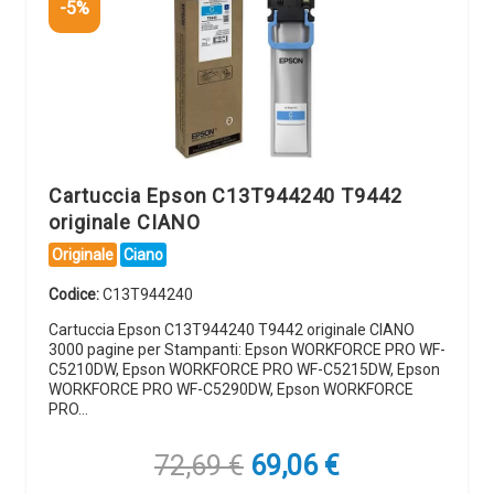
-5%
Cartuccia Epson C13T944240 T9442
originale CIANO
Originale
Ciano
Codice:
C13T944240
Cartuccia Epson C13T944240 T9442 originale CIANO
3000 pagine per Stampanti: Epson WORKFORCE PRO WF-
C5210DW, Epson WORKFORCE PRO WF-C5215DW, Epson
WORKFORCE PRO WF-C5290DW, Epson WORKFORCE
PRO…
Il
Il
72,69
€
69,06
€
prezzo
prezzo