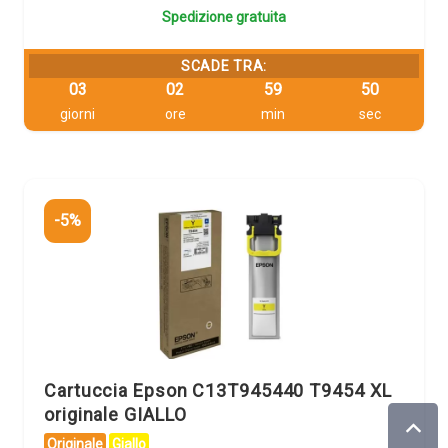
Spedizione gratuita
SCADE TRA:
03
02
59
49
giorni
ore
min
sec
-5%
Cartuccia Epson C13T945440 T9454 XL
originale GIALLO
Originale
Giallo