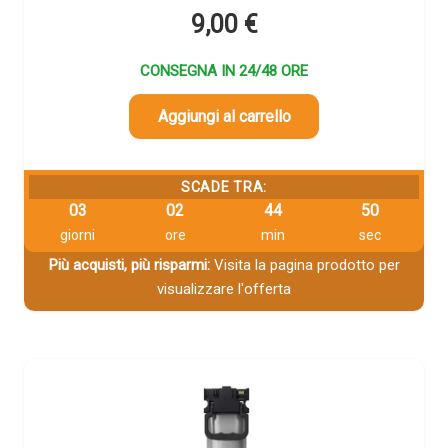
9,00
€
CONSEGNA IN 24/48 ORE
Aggiungi al carrello
SCADE TRA:
03
02
44
49
giorni
ore
min
sec
Più acquisti, più risparmi:
Visita la pagina prodotto per
visualizzare l'offerta