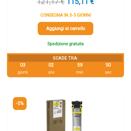
Il
Il
121,17
€
115,11
€
prezzo
prezzo
originale
attuale
CONSEGNA IN 3-5 GIORNI
era:
è:
121,17 €.
115,11 €.
Aggiungi al carrello
Spedizione gratuita
SCADE TRA:
03
02
59
49
giorni
ore
min
sec
-5%