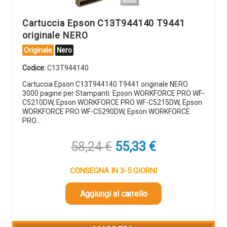
Cartuccia Epson C13T944140 T9441
originale NERO
Originale
Nero
Codice:
C13T944140
Cartuccia Epson C13T944140 T9441 originale NERO
3000 pagine per Stampanti: Epson WORKFORCE PRO WF-
C5210DW, Epson WORKFORCE PRO WF-C5215DW, Epson
WORKFORCE PRO WF-C5290DW, Epson WORKFORCE
PRO…
Il
Il
58,24
€
55,33
€
prezzo
prezzo
originale
attuale
CONSEGNA IN 3-5 GIORNI
era:
è:
58,24 €.
55,33 €.
Aggiungi al carrello