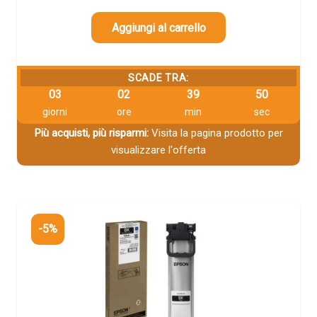
Aggiungi al carrello
SCADE TRA:
03
02
39
49
giorni
ore
min
sec
Più acquisti, più risparmi:
Visita la pagina prodotto per
visualizzare l'offerta
-5%