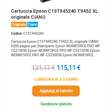
Cartuccia Epson C13T945240 T9452 XL
originale CIANO
Originale
Ciano
Codice:
C13T945240
Cartuccia Epson C13T945240 T9452 XL originale CIANO
5000 pagine per Stampanti: Epson WORKFORCE PRO WF-
C5210DW, Epson WORKFORCE PRO WF-C5215DW, Epson
WORKFORCE PRO WF-C5290DW, Epson WORKFORCE…
Il
Il
121,17
€
115,11
€
prezzo
prezzo
originale
attuale
CONSEGNA IN 3-5 GIORNI
era:
è:
121,17 €.
115,11 €.
Aggiungi al carrello
Spedizione gratuita