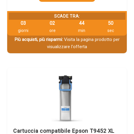
SCADE TRA:
03
02
44
49
giorni
ore
min
sec
Più acquisti, più risparmi:
Visita la pagina prodotto per
visualizzare l'offerta
Cartuccia compatibile Epson T9452 XL