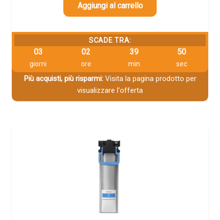
Aggiungi al carrello
SCADE TRA:
03
02
39
49
giorni
ore
min
sec
Più acquisti, più risparmi:
Visita la pagina prodotto per
visualizzare l'offerta