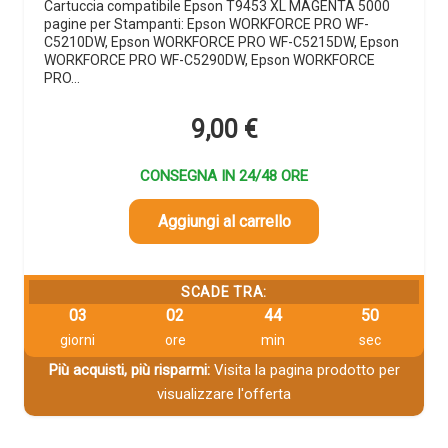
Cartuccia compatibile Epson T9453 XL MAGENTA 5000
pagine per Stampanti: Epson WORKFORCE PRO WF-
C5210DW, Epson WORKFORCE PRO WF-C5215DW, Epson
WORKFORCE PRO WF-C5290DW, Epson WORKFORCE
PRO…
9,00
€
CONSEGNA IN 24/48 ORE
Aggiungi al carrello
SCADE TRA:
03
02
44
49
giorni
ore
min
sec
Più acquisti, più risparmi:
Visita la pagina prodotto per
visualizzare l'offerta