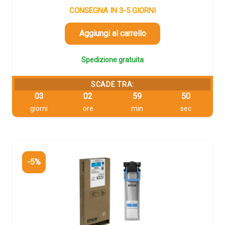
originale
attuale
CONSEGNA IN 3-5 GIORNI
era:
è:
72,69 €.
69,06 €.
Aggiungi al carrello
Spedizione gratuita
SCADE TRA:
03
02
59
49
giorni
ore
min
sec
-5%