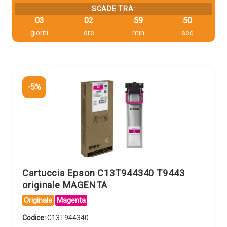
SCADE TRA:
03
02
59
49
giorni
ore
min
sec
-5%
Cartuccia Epson C13T944340 T9443
originale MAGENTA
Originale
Magenta
Codice:
C13T944340