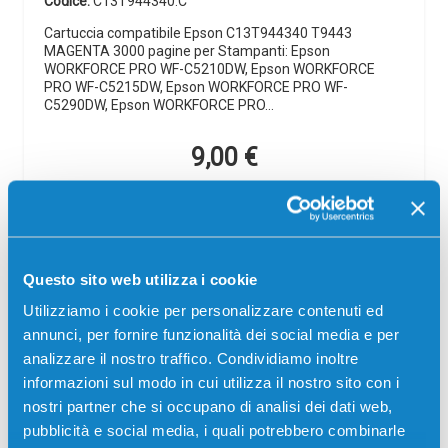
Codice:
C13T944340.C
Cartuccia compatibile Epson C13T944340 T9443
MAGENTA 3000 pagine per Stampanti: Epson
WORKFORCE PRO WF-C5210DW, Epson WORKFORCE
PRO WF-C5215DW, Epson WORKFORCE PRO WF-
C5290DW, Epson WORKFORCE PRO…
9,00
€
CONSEGNA IN 24/48 ORE
Aggiungi al carrello
Questo sito web utilizza i cookie
Utilizziamo i cookie per personalizzare contenuti ed
SCADE TRA:
annunci, per fornire funzionalità dei social media e per
03
02
39
49
analizzare il nostro traffico. Condividiamo inoltre
giorni
ore
min
sec
informazioni sul modo in cui utilizza il nostro sito con i
Più acquisti, più risparmi:
Visita la pagina prodotto per
nostri partner che si occupano di analisi dei dati web,
visualizzare l'offerta
pubblicità e social media, i quali potrebbero combinarle