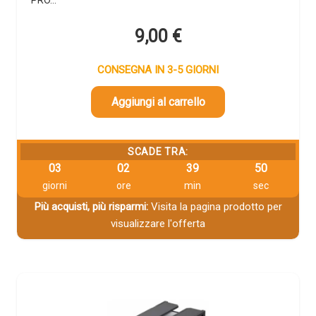
PRO…
9,00
€
CONSEGNA IN 3-5 GIORNI
Aggiungi al carrello
SCADE TRA:
03
02
39
49
giorni
ore
min
sec
Più acquisti, più risparmi:
Visita la pagina prodotto per
visualizzare l'offerta