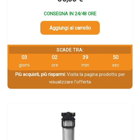
CONSEGNA IN 24/48 ORE
Aggiungi al carrello
SCADE TRA:
03
02
39
49
giorni
ore
min
sec
Più acquisti, più risparmi:
Visita la pagina prodotto per
visualizzare l'offerta