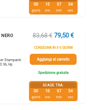
00
15
57
53
giorni
ore
min
sec
Il
Il
83,68
€
79,50
€
e NERO
prezzo
prezzo
originale
attuale
CONSEGNA IN 3-5 GIORNI
era:
è:
83,68 €.
79,50 €.
Aggiungi al carrello
per Stampanti:
O 36, Hp
Spedizione gratuita
SCADE TRA:
00
15
57
53
giorni
ore
min
sec