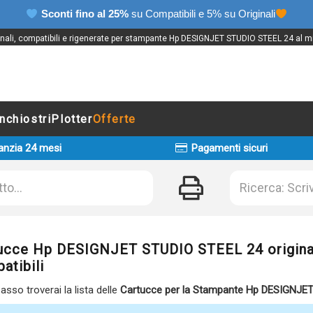
Sconti fino al 25%
su Compatibili e 5% su Originali
ginali, compatibili e rigenerate per stampante Hp DESIGNJET STUDIO STEEL 24 al mi
Inchiostri
Plotter
Offerte
anzia 24 mesi
Pagamenti sicuri
ucce Hp DESIGNJET STUDIO STEEL 24 original
atibili
basso troverai la lista delle
Cartucce per la Stampante Hp DESIGNJE