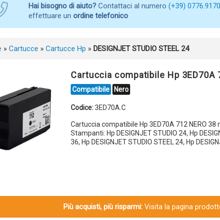
Hai bisogno di aiuto?
Contattaci al numero
(+39) 0776.917
effettuare un
ordine telefonico
e
»
Cartucce
»
Cartucce Hp
»
DESIGNJET STUDIO STEEL 24
Cartuccia compatibile Hp 3ED70A
Compatibile
Nero
Codice:
3ED70A.C
Cartuccia compatibile Hp 3ED70A 712 NERO 38 
Stampanti: Hp DESIGNJET STUDIO 24, Hp DESI
36, Hp DESIGNJET STUDIO STEEL 24, Hp DESIG
Più acquisti, più risparmi:
Visita la pagina prodotto