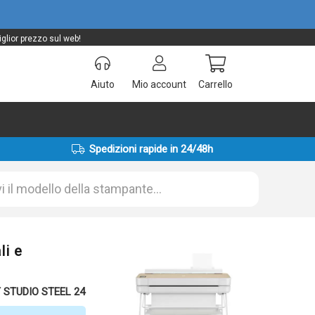
glior prezzo sul web!
Aiuto
Mio account
Carrello
Spedizioni rapide in 24/48h
i e
T STUDIO STEEL 24