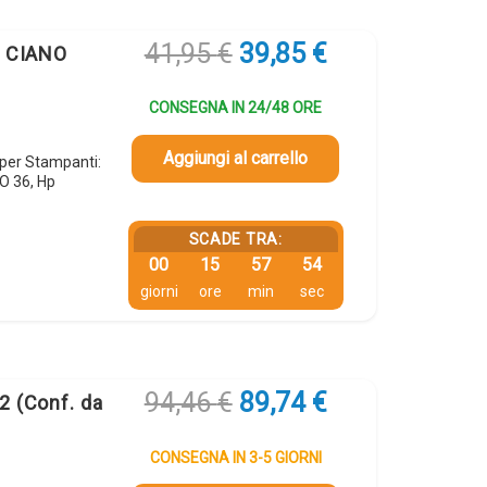
Il
Il
41,95
€
39,85
€
e CIANO
prezzo
prezzo
originale
attuale
CONSEGNA IN 24/48 ORE
era:
è:
41,95 €.
39,85 €.
Aggiungi al carrello
 per Stampanti:
O 36, Hp
SCADE TRA:
00
15
57
53
giorni
ore
min
sec
Il
Il
94,46
€
89,74
€
2 (Conf. da
prezzo
prezzo
originale
attuale
CONSEGNA IN 3-5 GIORNI
era:
è: