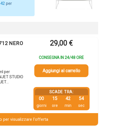
042
per
29,00
€
 712 NERO
CONSEGNA IN 24/48 ORE
Aggiungi al carrello
ml per
GNJET STUDIO
NJET…
SCADE TRA:
00
15
42
53
giorni
ore
min
sec
 per visualizzare l'offerta