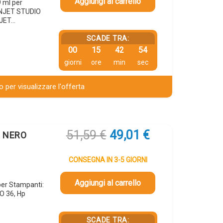
Aggiungi al carrello
 ml per
GNJET STUDIO
NJET…
SCADE TRA:
00
15
42
53
giorni
ore
min
sec
 per visualizzare l'offerta
Il
Il
51,59
€
49,01
€
e NERO
prezzo
prezzo
originale
attuale
CONSEGNA IN 3-5 GIORNI
era:
è:
51,59 €.
49,01 €.
Aggiungi al carrello
per Stampanti:
O 36, Hp
SCADE TRA: