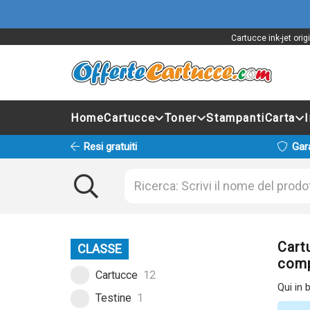
Cartucce ink-jet ori
Home
Cartucce
Toner
Stampanti
Carta
Resi gratuiti
Gar
Cart
CLASSE
comp
Cartucce
12
Qui in 
Testine
1