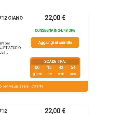
22,00
€
 712 CIANO
CONSEGNA IN 24/48 ORE
Aggiungi al carrello
ml per
GNJET STUDIO
NJET…
SCADE TRA:
00
15
42
53
giorni
ore
min
sec
 per visualizzare l'offerta
22,00
€
712