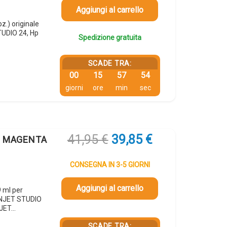
94,46 €.
89,74 €.
Aggiungi al carrello
z.) originale
TUDIO 24, Hp
Spedizione gratuita
SCADE TRA:
00
15
57
53
giorni
ore
min
sec
Il
Il
41,95
€
39,85
€
le MAGENTA
prezzo
prezzo
originale
attuale
CONSEGNA IN 3-5 GIORNI
era:
è:
41,95 €.
39,85 €.
Aggiungi al carrello
 ml per
GNJET STUDIO
NJET…
SCADE TRA: