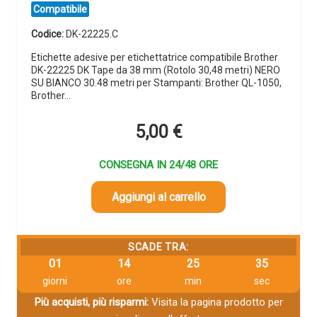
Compatibile
Codice:
DK-22225.C
Etichette adesive per etichettatrice compatibile Brother
DK-22225 DK Tape da 38 mm (Rotolo 30,48 metri) NERO
SU BIANCO 30.48 metri per Stampanti: Brother QL-1050,
Brother…
5,00
€
CONSEGNA IN 24/48 ORE
Aggiungi al carrello
SCADE TRA:
01
14
25
33
giorni
ore
min
sec
Più acquisti, più risparmi:
Visita la pagina prodotto per