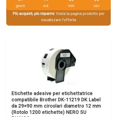
giorni
ore
min
sec
Più acquisti, più risparmi:
Visita la pagina prodotto per
visualizzare l'offerta
Etichette adesive per etichettatrice
compatibile Brother DK-11219 DK Label
da 29×90 mm circolari diametro 12 mm
(Rotolo 1200 etichette) NERO SU