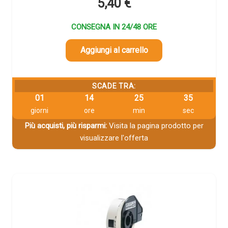
5,40
€
CONSEGNA IN 24/48 ORE
Aggiungi al carrello
SCADE TRA:
01
14
25
33
giorni
ore
min
sec
Più acquisti, più risparmi:
Visita la pagina prodotto per
visualizzare l'offerta