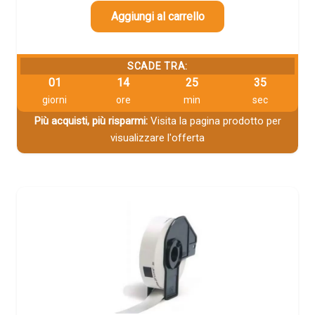
Aggiungi al carrello
SCADE TRA:
01
14
25
33
giorni
ore
min
sec
Più acquisti, più risparmi:
Visita la pagina prodotto per
visualizzare l'offerta