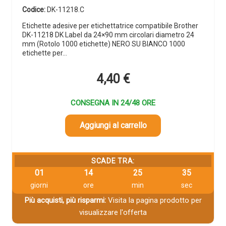
Codice:
DK-11218.C
Etichette adesive per etichettatrice compatibile Brother
DK-11218 DK Label da 24×90 mm circolari diametro 24
mm (Rotolo 1000 etichette) NERO SU BIANCO 1000
etichette per…
4,40
€
CONSEGNA IN 24/48 ORE
Aggiungi al carrello
SCADE TRA:
01
14
25
33
giorni
ore
min
sec
Più acquisti, più risparmi:
Visita la pagina prodotto per
visualizzare l'offerta