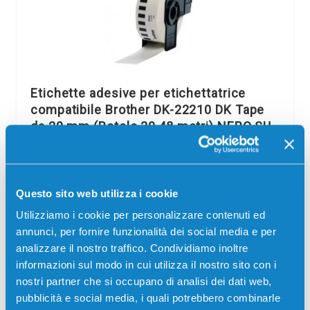
Etichette adesive per etichettatrice
compatibile Brother DK-22210 DK Tape
da 29 mm (Rotolo 30,48 metri) NERO SU
BIANCO
Compatibile
Codice:
DK-22210.C
Questo sito web utilizza i cookie
Etichette adesive per etichettatrice compatibile Brother
Utilizziamo i cookie per personalizzare contenuti ed
DK-22210 DK Tape da 29 mm (Rotolo 30,48 metri) NERO
annunci, per fornire funzionalità dei social media e per
SU BIANCO 30.48 metri per Stampanti: Brother QL-1050,
Brother…
analizzare il nostro traffico. Condividiamo inoltre
informazioni sul modo in cui utilizza il nostro sito con i
4,20
€
nostri partner che si occupano di analisi dei dati web,
pubblicità e social media, i quali potrebbero combinarle