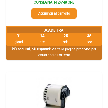
CONSEGNA IN 24/48 ORE
Aggiungi al carrello
SCADE TRA:
01
14
25
33
giorni
ore
min
sec
Più acquisti, più risparmi:
Visita la pagina prodotto per
visualizzare l'offerta