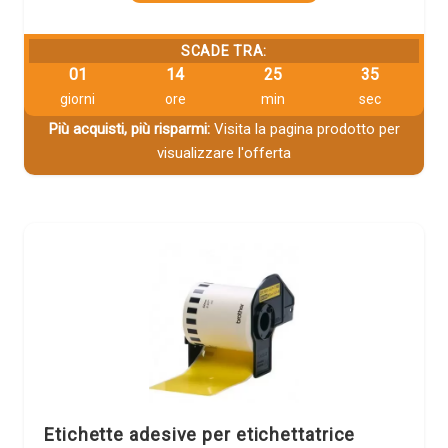
SCADE TRA:
01
14
25
33
giorni
ore
min
sec
Più acquisti, più risparmi:
Visita la pagina prodotto per
visualizzare l'offerta
Etichette adesive per etichettatrice