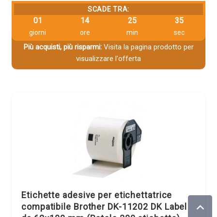
SCADE TRA:
01
14
25
33
giorni
ore
min
sec
Più acquisti, più risparmi:
Visita la pagina prodotto per
visualizzare l'offerta
Etichette adesive per etichettatrice
compatibile Brother DK-11202 DK Label