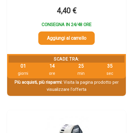
4,40
€
CONSEGNA IN 24/48 ORE
Aggiungi al carrello
SCADE TRA:
01
14
25
33
giorni
ore
min
sec
Più acquisti, più risparmi:
Visita la pagina prodotto per
visualizzare l'offerta