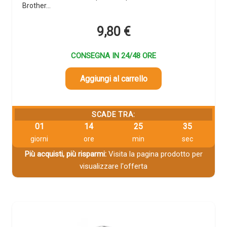
Brother…
9,80
€
CONSEGNA IN 24/48 ORE
Aggiungi al carrello
SCADE TRA:
01
14
25
33
giorni
ore
min
sec
Più acquisti, più risparmi:
Visita la pagina prodotto per
visualizzare l'offerta