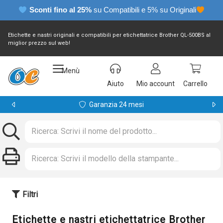
Sconti fino al 25%
su Compatibili e 5% su Originali
Etichette e nastri originali e compatibili per etichettatrice Brother QL-500BS al
miglior prezzo sul web!
Menù
Aiuto
Mio account
Carrello
Garanzia 24 mesi
Filtri
Etichette e nastri etichettatrice Brother