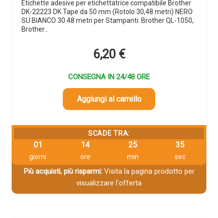
Etichette adesive per etichettatrice compatibile Brother
DK-22223 DK Tape da 50 mm (Rotolo 30,48 metri) NERO
SU BIANCO 30.48 metri per Stampanti: Brother QL-1050,
Brother…
6,20
€
CONSEGNA IN 24/48 ORE
Aggiungi al carrello
SCADE TRA:
01
14
25
33
giorni
ore
min
sec
Più acquisti, più risparmi:
Visita la pagina prodotto per
visualizzare l'offerta