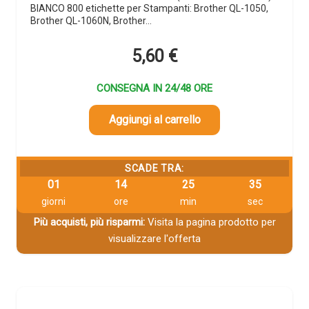
BIANCO 800 etichette per Stampanti: Brother QL-1050,
Brother QL-1060N, Brother…
5,60
€
CONSEGNA IN 24/48 ORE
Aggiungi al carrello
SCADE TRA:
01
14
25
33
giorni
ore
min
sec
Più acquisti, più risparmi:
Visita la pagina prodotto per
visualizzare l'offerta