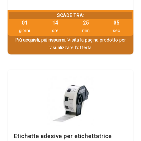
SCADE TRA:
01
14
25
33
giorni
ore
min
sec
Più acquisti, più risparmi:
Visita la pagina prodotto per
visualizzare l'offerta
Etichette adesive per etichettatrice