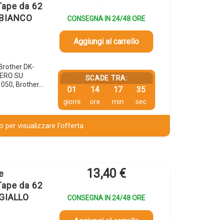
Tape da 62
 BIANCO
CONSEGNA IN 24/48 ORE
Aggiungi al carrello
 Brother DK-
NERO SU
SCADE TRA:
1050, Brother…
01
14
17
34
giorni
ore
min
sec
 per visualizzare l'offerta
13,40
€
e
Tape da 62
 GIALLO
CONSEGNA IN 24/48 ORE