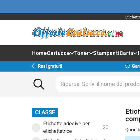
Etichett
Home
Cartucce
Toner
Stampanti
Carta
Resi gratuiti
Gar
Etich
CLASSE
comp
Etichette adesive per
20
Qui in 
etichettatrice