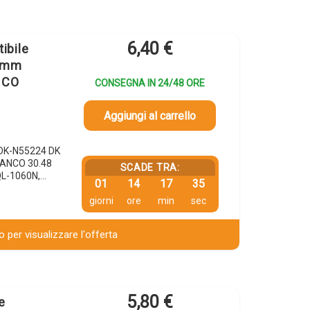
6,40
€
ibile
4 mm
NCO
CONSEGNA IN 24/48 ORE
Aggiungi al carrello
r DK-N55224 DK
IANCO 30.48
SCADE TRA:
 QL-1060N,…
01
14
17
34
giorni
ore
min
sec
 per visualizzare l'offerta
5,80
€
e