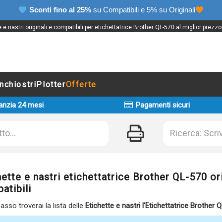
Sconti fino al 25%
su Compatibili e 5% su Originali
e e nastri originali e compatibili per etichettatrice Brother QL-570 al miglior prezzo
Inchiostri
Plotter
Offerte
anzia 24 mesi
Pagamenti sicuri
ette e nastri etichettatrice Brother QL-570 ori
atibili
basso troverai la lista delle
Etichette e nastri l'Etichettatrice Brother 