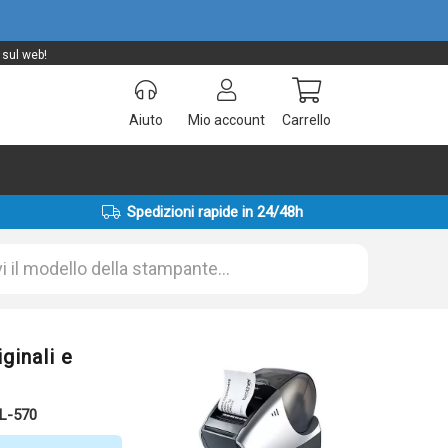
 sul web!
Aiuto
Mio account
Carrello
Spedizioni rapide in 24/48h
ginali e
QL-570