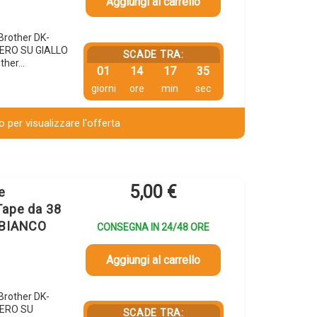
Aggiungi al carrello
 Brother DK-
NERO SU GIALLO
SCADE TRA:
other…
01
14
17
34
giorni
ore
min
sec
 per visualizzare l'offerta
5,00
€
e
Tape da 38
 BIANCO
CONSEGNA IN 24/48 ORE
Aggiungi al carrello
 Brother DK-
NERO SU
SCADE TRA: