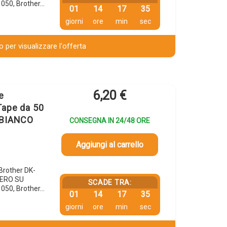
1050, Brother…
01
14
17
34
giorni
ore
min
sec
 per visualizzare l'offerta
6,20
€
e
Tape da 50
 BIANCO
CONSEGNA IN 24/48 ORE
Aggiungi al carrello
 Brother DK-
NERO SU
SCADE TRA:
1050, Brother…
01
14
17
34
giorni
ore
min
sec