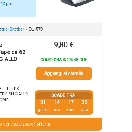
042
per
atrici Brother
»
QL-570
9,80
€
e
Tape da 62
 GIALLO
CONSEGNA IN 24/48 ORE
Aggiungi al carrello
 Brother DK-
NERO SU GIALLO
SCADE TRA:
other…
01
14
17
34
giorni
ore
min
sec
 per visualizzare l'offerta