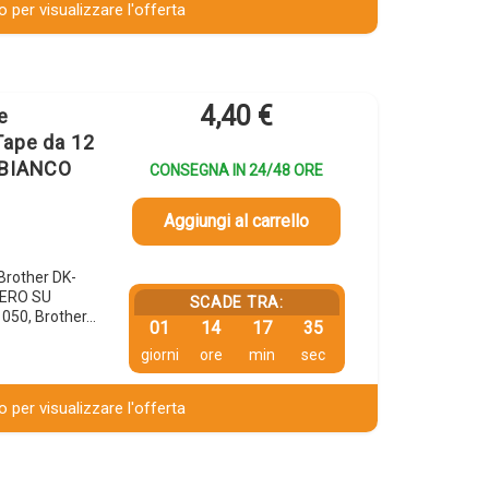
 per visualizzare l'offerta
4,40
€
e
Tape da 12
 BIANCO
CONSEGNA IN 24/48 ORE
Aggiungi al carrello
 Brother DK-
NERO SU
SCADE TRA:
1050, Brother…
01
14
17
34
giorni
ore
min
sec
 per visualizzare l'offerta