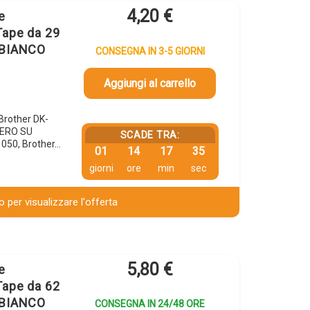
4,20
€
e
Tape da 29
 BIANCO
CONSEGNA IN 3-5 GIORNI
Aggiungi al carrello
 Brother DK-
NERO SU
SCADE TRA:
1050, Brother…
01
14
17
34
giorni
ore
min
sec
 per visualizzare l'offerta
5,80
€
e
Tape da 62
 BIANCO
CONSEGNA IN 24/48 ORE