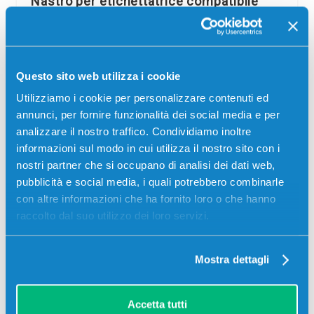
Nastro per etichettatrice compatibile
Dymo S0720530 D1 da 12 mm (Rotolo 7
metri) NERO SU BIANCO
Compatibile
Questo sito web utilizza i cookie
Codice:
S0720530.C
Utilizziamo i cookie per personalizzare contenuti ed
Nastro per etichettatrice compatibile Dymo S0720530 D1
annunci, per fornire funzionalità dei social media e per
da 12 mm (Rotolo 7 metri) NERO SU BIANCO 7 metri per
Stampanti: Dymo 120P, Dymo 210D, Dymo…
analizzare il nostro traffico. Condividiamo inoltre
informazioni sul modo in cui utilizza il nostro sito con i
5,20
€
nostri partner che si occupano di analisi dei dati web,
pubblicità e social media, i quali potrebbero combinarle
CONSEGNA IN 24/48 ORE
con altre informazioni che ha fornito loro o che hanno
raccolto dal suo utilizzo dei loro servizi.
Aggiungi al carrello
Mostra dettagli
SCADE TRA:
01
05
19
48
Accetta tutti
giorni
ore
min
sec