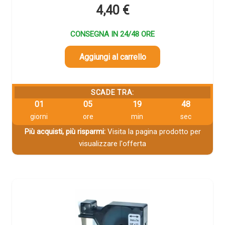
4,40
€
CONSEGNA IN 24/48 ORE
Aggiungi al carrello
SCADE TRA:
01
05
19
48
giorni
ore
min
sec
Più acquisti, più risparmi:
Visita la pagina prodotto per
visualizzare l'offerta