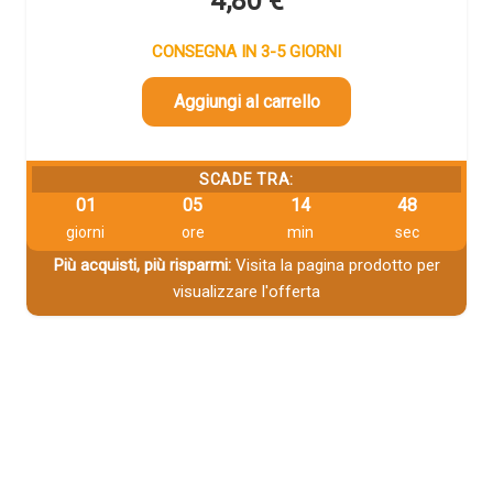
4,80
€
CONSEGNA IN 3-5 GIORNI
Aggiungi al carrello
SCADE TRA:
01
05
14
48
giorni
ore
min
sec
Più acquisti, più risparmi:
Visita la pagina prodotto per
visualizzare l'offerta