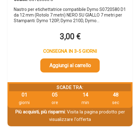
Nastro per etichettatrice compatibile Dymo S0720580 D1
da 12 mm (Rotolo 7 metri) NERO SU GIALLO 7 metri per
Stampanti: Dymo 120P, Dymo 210D, Dymo…
3,00
€
CONSEGNA IN 3-5 GIORNI
Aggiungi al carrello
SCADE TRA:
01
05
14
48
giorni
ore
min
sec
Più acquisti, più risparmi:
Visita la pagina prodotto per
visualizzare l'offerta