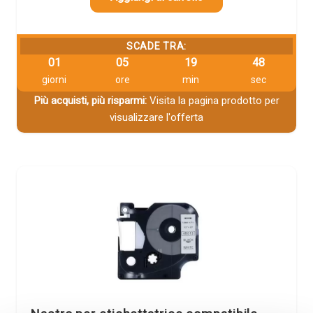
SCADE TRA:
01
05
19
48
giorni
ore
min
sec
Più acquisti, più risparmi:
Visita la pagina prodotto per
visualizzare l'offerta