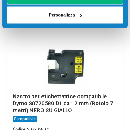
Più acquisti, più risparmi:
Visita la pagina prodotto per
visualizzare l'offerta
Personalizza
Nastro per etichettatrice compatibile
Dymo S0720580 D1 da 12 mm (Rotolo 7
metri) NERO SU GIALLO
Compatibile
Codice:
S0720580.C