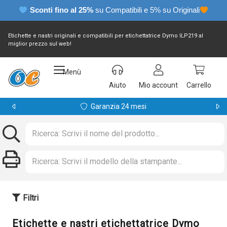
Sconti fino al 25%
su Compatibili e 5% su Originali
Etichette e nastri originali e compatibili per etichettatrice Dymo ILP219 al
miglior prezzo sul web!
Menù
Aiuto
Mio account
Carrello
Garanzia 24 mesi
Filtri
Etichette e nastri etichettatrice Dymo