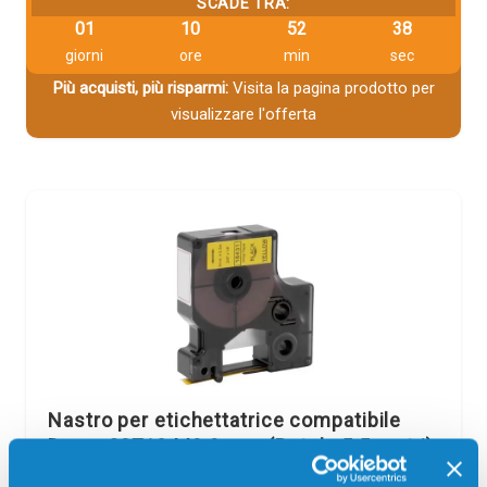
SCADE TRA:
01
10
52
38
giorni
ore
min
sec
Più acquisti, più risparmi:
Visita la pagina prodotto per
visualizzare l'offerta
Nastro per etichettatrice compatibile
Dymo S0718440 9 mm (Rotolo 5.5 metri)
NERO SU GIALLO