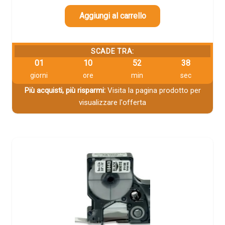
Aggiungi al carrello
SCADE TRA:
01
10
52
38
giorni
ore
min
sec
Più acquisti, più risparmi:
Visita la pagina prodotto per
visualizzare l'offerta