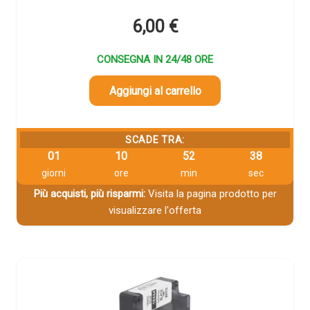
6,00
€
CONSEGNA IN 24/48 ORE
Aggiungi al carrello
SCADE TRA:
01
10
52
38
giorni
ore
min
sec
Più acquisti, più risparmi:
Visita la pagina prodotto per
visualizzare l'offerta