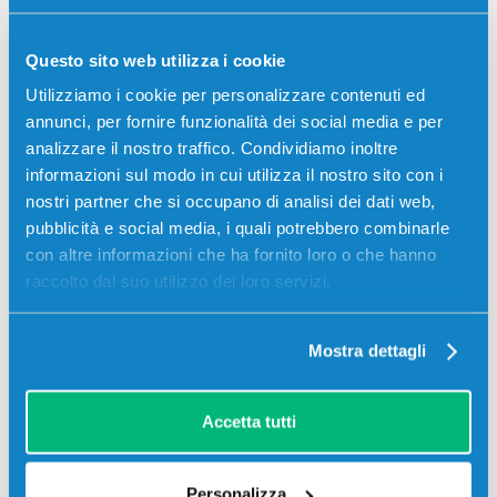
Compatibile
Codice:
S0718440.C
Questo sito web utilizza i cookie
Nastro per etichettatrice compatibile Dymo S0718440 9
Utilizziamo i cookie per personalizzare contenuti ed
mm (Rotolo 5.5 metri) NERO SU GIALLO 5.5 metri per
annunci, per fornire funzionalità dei social media e per
Stampanti: Dymo ILP219, Dymo RHINO 1000, Dymo
analizzare il nostro traffico. Condividiamo inoltre
RHINO…
informazioni sul modo in cui utilizza il nostro sito con i
nostri partner che si occupano di analisi dei dati web,
7,00
€
pubblicità e social media, i quali potrebbero combinarle
con altre informazioni che ha fornito loro o che hanno
CONSEGNA IN 24/48 ORE
raccolto dal suo utilizzo dei loro servizi.
Aggiungi al carrello
Mostra dettagli
SCADE TRA:
01
10
52
38
Accetta tutti
giorni
ore
min
sec
Più acquisti, più risparmi:
Visita la pagina prodotto per
Personalizza