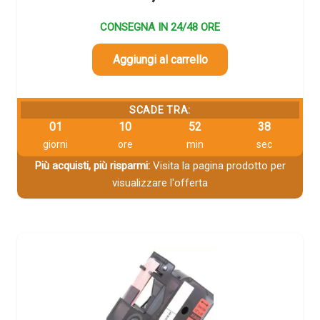
CONSEGNA IN 24/48 ORE
Aggiungi al carrello
SCADE TRA:
01
10
52
38
giorni
ore
min
sec
Più acquisti, più risparmi:
Visita la pagina prodotto per
visualizzare l'offerta