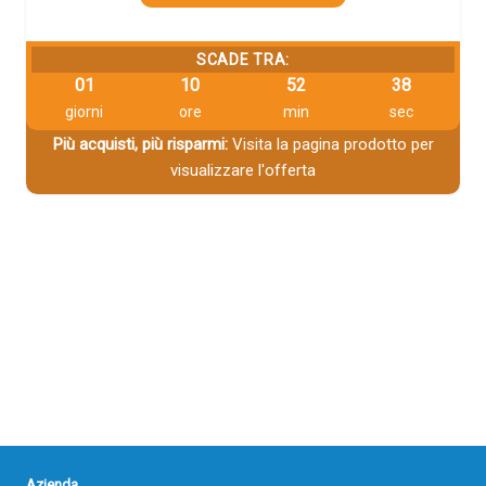
SCADE TRA:
01
10
52
38
giorni
ore
min
sec
Più acquisti, più risparmi:
Visita la pagina prodotto per
visualizzare l'offerta
Azienda