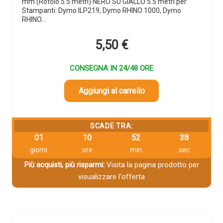
mm (Rotolo 5.5 metri) NERO SU GIALLO 5.5 metri per
Stampanti: Dymo ILP219, Dymo RHINO 1000, Dymo
RHINO…
5,50
€
CONSEGNA IN 24/48 ORE
Aggiungi al carrello
SCADE TRA:
01
10
52
38
giorni
ore
min
sec
Più acquisti, più risparmi:
Visita la pagina prodotto per
visualizzare l'offerta