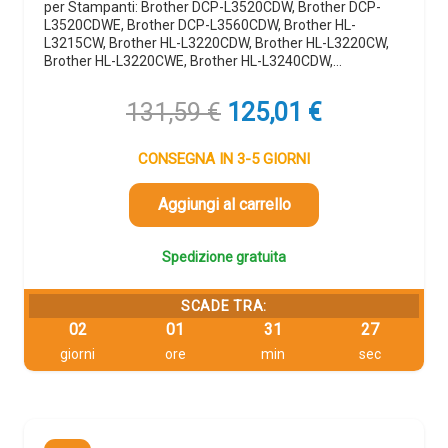
per Stampanti: Brother DCP-L3520CDW, Brother DCP-
L3520CDWE, Brother DCP-L3560CDW, Brother HL-
L3215CW, Brother HL-L3220CDW, Brother HL-L3220CW,
Brother HL-L3220CWE, Brother HL-L3240CDW,…
Il
Il
131,59
€
125,01
€
prezzo
prezzo
originale
attuale
CONSEGNA IN 3-5 GIORNI
era:
è:
131,59 €.
125,01 €.
Aggiungi al carrello
Spedizione gratuita
SCADE TRA:
02
01
31
26
giorni
ore
min
sec