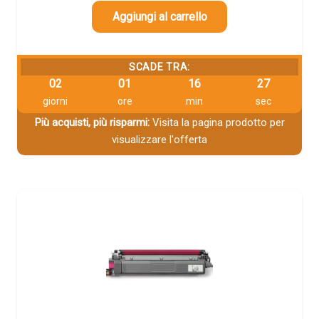
Aggiungi al carrello
SCADE TRA:
02
01
16
26
giorni
ore
min
sec
Più acquisti, più risparmi:
Visita la pagina prodotto per
visualizzare l'offerta