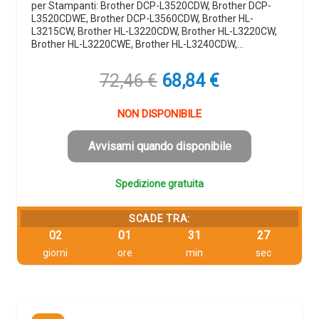
per Stampanti: Brother DCP-L3520CDW, Brother DCP-
L3520CDWE, Brother DCP-L3560CDW, Brother HL-
L3215CW, Brother HL-L3220CDW, Brother HL-L3220CW,
Brother HL-L3220CWE, Brother HL-L3240CDW,…
Il
Il
72,46
€
68,84
€
prezzo
prezzo
originale
attuale
NON DISPONIBILE
era:
è:
72,46 €.
68,84 €.
Avvisami quando disponibile
Spedizione gratuita
SCADE TRA:
02
01
31
26
giorni
ore
min
sec