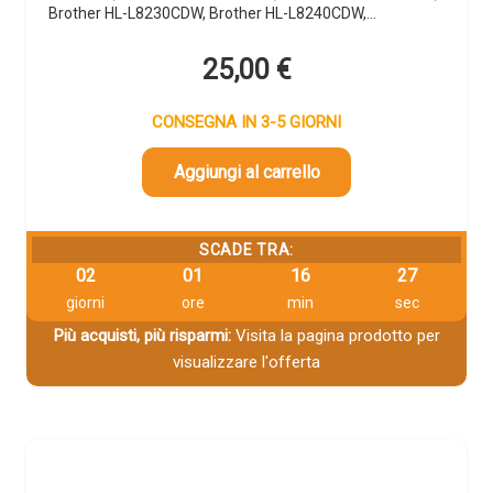
Brother HL-L8230CDW, Brother HL-L8240CDW,…
25,00
€
CONSEGNA IN 3-5 GIORNI
Aggiungi al carrello
SCADE TRA:
02
01
16
26
giorni
ore
min
sec
Più acquisti, più risparmi:
Visita la pagina prodotto per
visualizzare l'offerta