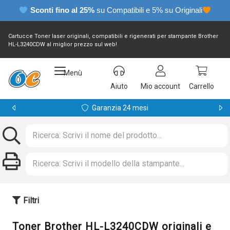
Sconti fino al 25%
su Compatibili e 5% su Originali
Cartucce Toner laser originali, compatibili e rigenerati per stampante Brother
HL-L3240CDW al miglior prezzo sul web!
Menù
Aiuto
Mio account
Carrello
Garanzia 24 mesi
Filtri
Toner Brother HL-L3240CDW originali e