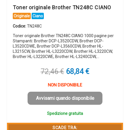
Toner originale Brother TN248C CIANO
Originale
Ciano
Codice:
TN248C
Toner originale Brother TN248C CIANO 1000 pagine per
Stampanti: Brother DCP-L3520CDW, Brother DCP-
L3520CDWE, Brother DCP-L3560CDW, Brother HL-
L3215CW, Brother HL-L3220CDW, Brother HL-L3220CW,
Brother HL-L3220CWE, Brother HL-L3240CDW,…
Il
Il
72,46
€
68,84
€
prezzo
prezzo
originale
attuale
NON DISPONIBILE
era:
è:
72,46 €.
68,84 €.
Avvisami quando disponibile
Spedizione gratuita
SCADE TRA: