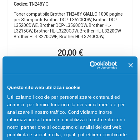
Codice:
TN248Y.C
Toner compatibile Brother TN248Y GIALLO 1000 pagine
per Stampanti: Brother DCP-L3520CDW, Brother DCP-
L3520CDWE, Brother DCP-L3560CDW, Brother HL-
L3215CW, Brother HL-L3220CDW, Brother HL-L3220CW,
Brother HL-L3220CWE, Brother HL-L3240CDW,…
20,00
€
CONSEGNA IN 24/48 ORE
Aggiungi al carrello
Questo sito web utilizza i cookie
Utilizziamo i cookie per personalizzare contenuti ed
SCADE TRA:
annunci, per fornire funzionalità dei social media e per
02
01
16
26
analizzare il nostro traffico. Condividiamo inoltre
giorni
ore
min
sec
informazioni sul modo in cui utilizza il nostro sito con i
nostri partner che si occupano di analisi dei dati web,
Più acquisti, più risparmi:
Visita la pagina prodotto per
pubblicità e social media, i quali potrebbero combinarle
visualizzare l'offerta