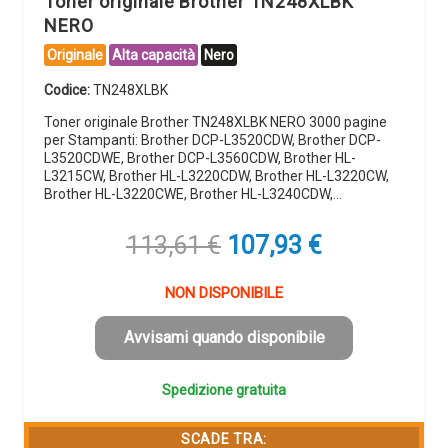
Toner originale Brother TN248XLBK
NERO
Originale
Alta capacità
Nero
Codice:
TN248XLBK
Toner originale Brother TN248XLBK NERO 3000 pagine
per Stampanti: Brother DCP-L3520CDW, Brother DCP-
L3520CDWE, Brother DCP-L3560CDW, Brother HL-
L3215CW, Brother HL-L3220CDW, Brother HL-L3220CW,
Brother HL-L3220CWE, Brother HL-L3240CDW,…
Il
Il
113,61
€
107,93
€
prezzo
prezzo
originale
attuale
NON DISPONIBILE
era:
è:
113,61 €.
107,93 €.
Avvisami quando disponibile
Spedizione gratuita
SCADE TRA: