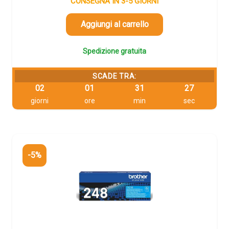
originale
attuale
CONSEGNA IN 3-5 GIORNI
era:
è:
66,41 €.
63,09 €.
Aggiungi al carrello
Spedizione gratuita
SCADE TRA:
02
01
31
26
giorni
ore
min
sec
-5%