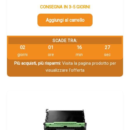
CONSEGNA IN 3-5 GIORNI
Aggiungi al carrello
SCADE TRA:
02
01
16
26
giorni
ore
min
sec
Più acquisti, più risparmi:
Visita la pagina prodotto per
visualizzare l'offerta