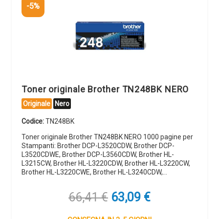
-5%
Toner originale Brother TN248BK NERO
Originale
Nero
Codice:
TN248BK
Toner originale Brother TN248BK NERO 1000 pagine per
Stampanti: Brother DCP-L3520CDW, Brother DCP-
L3520CDWE, Brother DCP-L3560CDW, Brother HL-
L3215CW, Brother HL-L3220CDW, Brother HL-L3220CW,
Brother HL-L3220CWE, Brother HL-L3240CDW,…
Il
Il
66,41
€
63,09
€
prezzo
prezzo