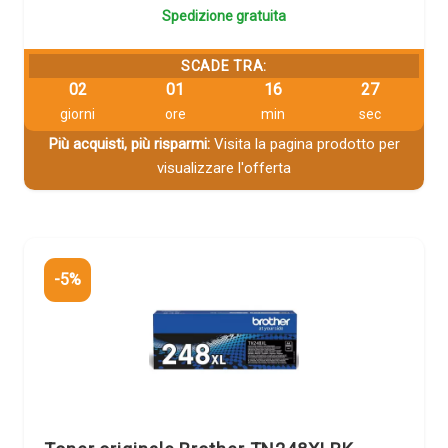
Spedizione gratuita
SCADE TRA:
02
01
16
26
giorni
ore
min
sec
Più acquisti, più risparmi:
Visita la pagina prodotto per
visualizzare l'offerta
-5%