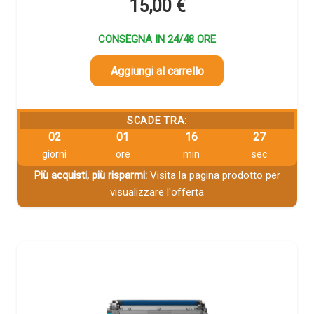
15,00
€
CONSEGNA IN 24/48 ORE
Aggiungi al carrello
SCADE TRA:
02
01
16
26
giorni
ore
min
sec
Più acquisti, più risparmi:
Visita la pagina prodotto per
visualizzare l'offerta