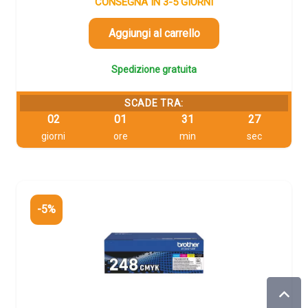
originale
attuale
CONSEGNA IN 3-5 GIORNI
era:
è:
74,34 €.
70,62 €.
Aggiungi al carrello
Spedizione gratuita
SCADE TRA:
02
01
31
26
giorni
ore
min
sec
-5%