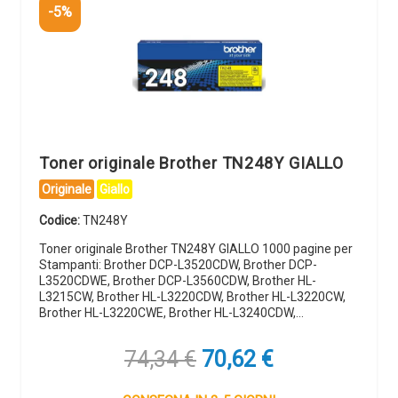
-5%
Toner originale Brother TN248Y GIALLO
Originale
Giallo
Codice:
TN248Y
Toner originale Brother TN248Y GIALLO 1000 pagine per
Stampanti: Brother DCP-L3520CDW, Brother DCP-
L3520CDWE, Brother DCP-L3560CDW, Brother HL-
L3215CW, Brother HL-L3220CDW, Brother HL-L3220CW,
Brother HL-L3220CWE, Brother HL-L3240CDW,…
Il
Il
74,34
€
70,62
€
prezzo
prezzo