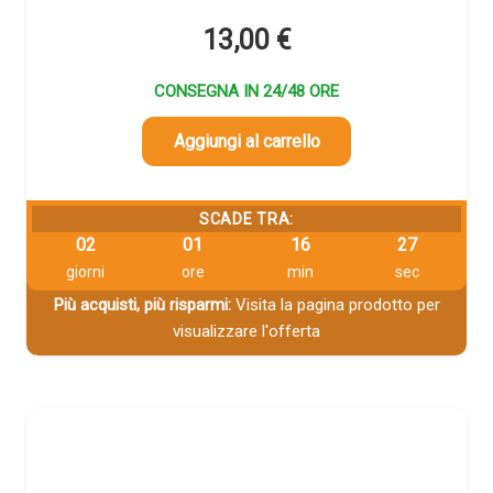
13,00
€
CONSEGNA IN 24/48 ORE
Aggiungi al carrello
SCADE TRA:
02
01
16
26
giorni
ore
min
sec
Più acquisti, più risparmi:
Visita la pagina prodotto per
visualizzare l'offerta