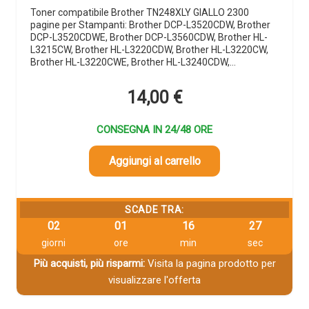
Toner compatibile Brother TN248XLY GIALLO 2300
pagine per Stampanti: Brother DCP-L3520CDW, Brother
DCP-L3520CDWE, Brother DCP-L3560CDW, Brother HL-
L3215CW, Brother HL-L3220CDW, Brother HL-L3220CW,
Brother HL-L3220CWE, Brother HL-L3240CDW,…
14,00
€
CONSEGNA IN 24/48 ORE
Aggiungi al carrello
SCADE TRA:
02
01
16
26
giorni
ore
min
sec
Più acquisti, più risparmi:
Visita la pagina prodotto per
visualizzare l'offerta