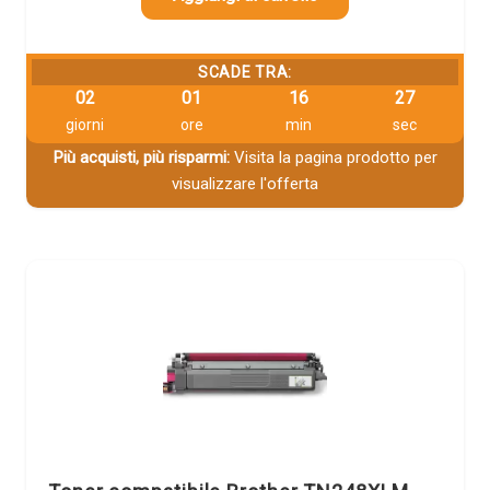
SCADE TRA:
02
01
16
26
giorni
ore
min
sec
Più acquisti, più risparmi:
Visita la pagina prodotto per
visualizzare l'offerta