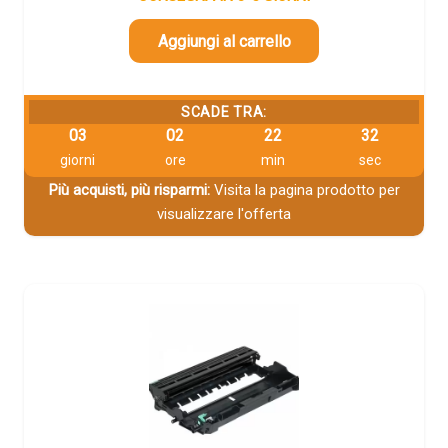
Aggiungi al carrello
SCADE TRA:
03
02
22
31
giorni
ore
min
sec
Più acquisti, più risparmi:
Visita la pagina prodotto per
visualizzare l'offerta