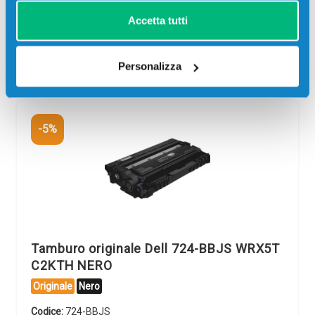
giorni
ore
min
sec
Accetta tutti
Più acquisti, più risparmi:
Visita la pagina prodotto per
visualizzare l'offerta
Personalizza
-5%
Tamburo originale Dell 724-BBJS WRX5T
C2KTH NERO
Originale
Nero
Codice:
724-BBJS