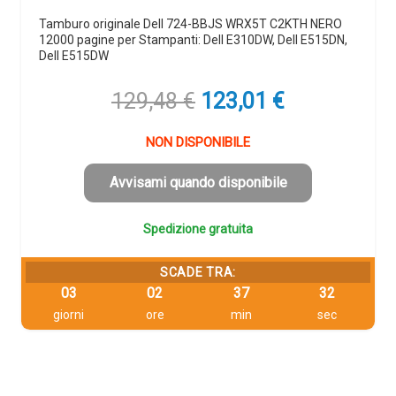
Tamburo originale Dell 724-BBJS WRX5T C2KTH NERO
12000 pagine per Stampanti: Dell E310DW, Dell E515DN,
Dell E515DW
Il
Il
129,48
€
123,01
€
prezzo
prezzo
originale
attuale
NON DISPONIBILE
era:
è:
129,48 €.
123,01 €.
Avvisami quando disponibile
Spedizione gratuita
SCADE TRA:
03
02
37
31
giorni
ore
min
sec