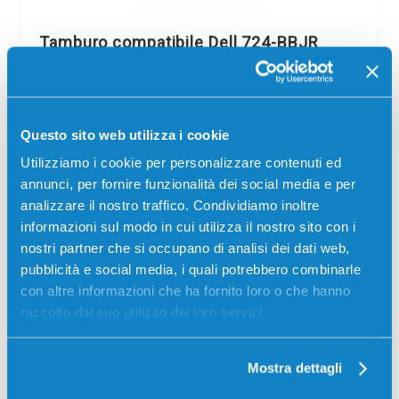
Tamburo compatibile Dell 724-BBJR
NERO
Compatibile
Nero
Codice:
724-BBJR.C
Questo sito web utilizza i cookie
Tamburo compatibile Dell 724-BBJR NERO 12000 pagine
Utilizziamo i cookie per personalizzare contenuti ed
per Stampanti: Dell E310DW, Dell E514DW, Dell E515DN,
Dell E515DW
annunci, per fornire funzionalità dei social media e per
analizzare il nostro traffico. Condividiamo inoltre
35,00
€
informazioni sul modo in cui utilizza il nostro sito con i
nostri partner che si occupano di analisi dei dati web,
CONSEGNA IN 3-5 GIORNI
pubblicità e social media, i quali potrebbero combinarle
con altre informazioni che ha fornito loro o che hanno
Aggiungi al carrello
raccolto dal suo utilizzo dei loro servizi.
Mostra dettagli
SCADE TRA:
03
02
22
31