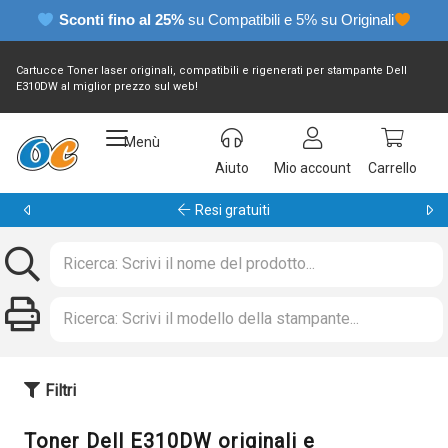
Sconti fino al 25%
su Compatibili e 5% su Originali
Cartucce Toner laser originali, compatibili e rigenerati per stampante Dell
E310DW al miglior prezzo sul web!
Menù
Aiuto
Mio account
Carrello
Garanzia 24 mesi
Filtri
Toner Dell E310DW originali e