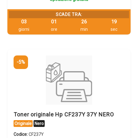
SCADE TRA:
03
01
26
19
giorni
ore
min
sec
-5%
Toner originale Hp CF237Y 37Y NERO
Originale
Nero
Codice:
CF237Y