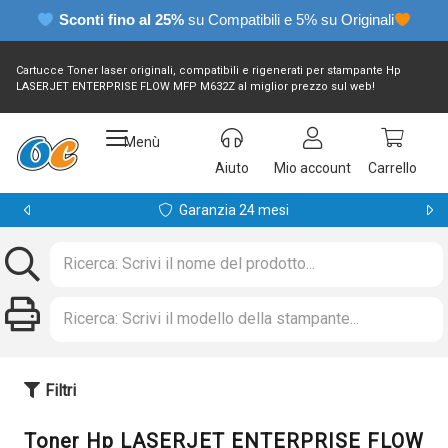
Sconti fino al 25%
su Compatibili e 5% su Originali
Cartucce Toner laser originali, compatibili e rigenerati per stampante Hp
LASERJET ENTERPRISE FLOW MFP M632Z al miglior prezzo sul web!
Menù
Aiuto
Mio account
Carrello
Garanzia 24 mesi
Filtri
Toner Hp LASERJET ENTERPRISE FLOW