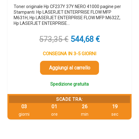
Toner originale Hp CF237Y 37Y NERO 41000 pagine per
Stampanti: Hp LASERJET ENTERPRISE FLOW MFP
M631H, Hp LASERJET ENTERPRISE FLOW MFP M632Z,
Hp LASERJET ENTERPRISE…
Il
Il
573,35
€
544,68
€
prezzo
prezzo
originale
attuale
CONSEGNA IN 3-5 GIORNI
era:
è:
573,35 €.
544,68 €.
Aggiungi al carrello
Spedizione gratuita
SCADE TRA:
03
01
26
19
giorni
ore
min
sec