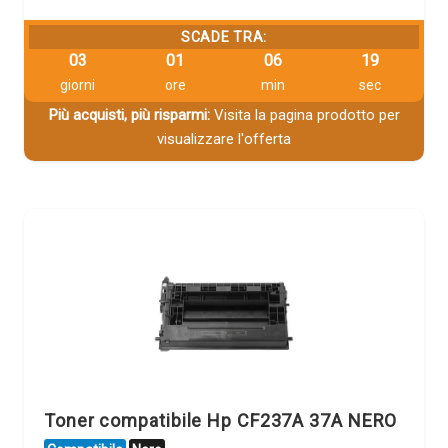
SCADE TRA:
03
01
06
19
giorni
ore
min
sec
Più acquisti, più risparmi:
Visita la pagina prodotto per
visualizzare l'offerta
Toner compatibile Hp CF237A 37A NERO