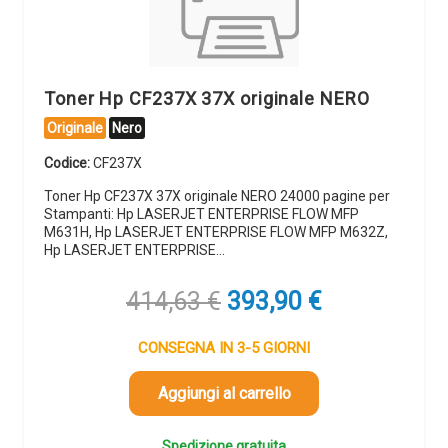
Toner Hp CF237X 37X originale NERO
Originale
Nero
Codice:
CF237X
Toner Hp CF237X 37X originale NERO 24000 pagine per
Stampanti: Hp LASERJET ENTERPRISE FLOW MFP
M631H, Hp LASERJET ENTERPRISE FLOW MFP M632Z,
Hp LASERJET ENTERPRISE…
Il
Il
414,63
€
393,90
€
prezzo
prezzo
originale
attuale
CONSEGNA IN 3-5 GIORNI
era:
è:
414,63 €.
393,90 €.
Aggiungi al carrello
Spedizione gratuita