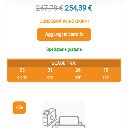
Il
Il
267,78
€
254,39
€
prezzo
prezzo
originale
attuale
CONSEGNA IN 3-5 GIORNI
era:
è:
267,78 €.
254,39 €.
Aggiungi al carrello
Spedizione gratuita
SCADE TRA:
03
01
26
19
giorni
ore
min
sec
-5%