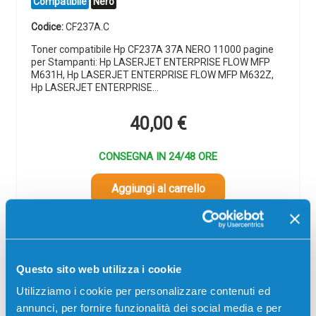
Compatibile
Nero
Codice:
CF237A.C
Toner compatibile Hp CF237A 37A NERO 11000 pagine
per Stampanti: Hp LASERJET ENTERPRISE FLOW MFP
M631H, Hp LASERJET ENTERPRISE FLOW MFP M632Z,
Hp LASERJET ENTERPRISE…
40,00
€
CONSEGNA IN 24/48 ORE
Aggiungi al carrello
SCADE TRA:
03
01
06
19
Questo sito web utilizza i cookie
giorni
ore
min
sec
Utilizziamo i cookie per personalizzare contenuti ed
Più acquisti, più risparmi:
Visita la pagina prodotto per
annunci, per fornire funzionalità dei social media e per
visualizzare l'offerta