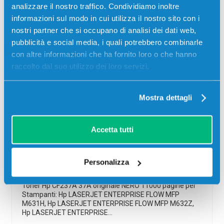
analizzare il nostro traffico. Condividiamo inoltre
informazioni sul modo in cui utilizza il nostro sito con i
nostri partner che si occupano di analisi dei dati web,
pubblicità e social media, i quali potrebbero combinarle
-5%
con altre informazioni che ha fornito loro o che hanno
raccolto dal suo utilizzo dei loro servizi.
Mostra dettagli
Accetta tutti
Toner Hp CF237A 37A originale NERO
Originale
Nero
Personalizza
Codice:
CF237A
Toner Hp CF237A 37A originale NERO 11000 pagine per
Stampanti: Hp LASERJET ENTERPRISE FLOW MFP
M631H, Hp LASERJET ENTERPRISE FLOW MFP M632Z,
Hp LASERJET ENTERPRISE…