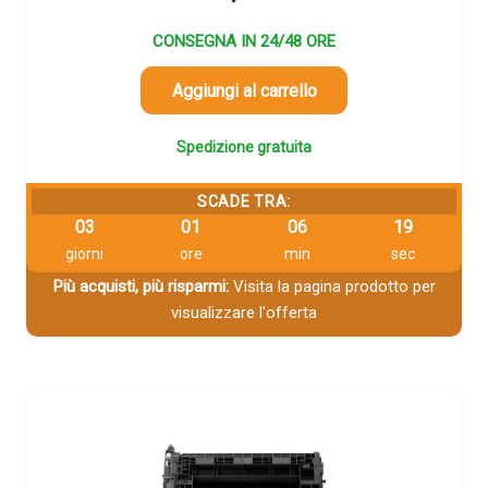
CONSEGNA IN 24/48 ORE
Aggiungi al carrello
Spedizione gratuita
SCADE TRA:
03
01
06
19
giorni
ore
min
sec
Più acquisti, più risparmi:
Visita la pagina prodotto per
visualizzare l'offerta