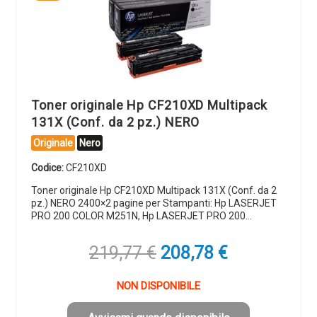
Toner originale Hp CF210XD Multipack
131X (Conf. da 2 pz.) NERO
Originale
Nero
Codice:
CF210XD
Toner originale Hp CF210XD Multipack 131X (Conf. da 2
pz.) NERO 2400×2 pagine per Stampanti: Hp LASERJET
PRO 200 COLOR M251N, Hp LASERJET PRO 200…
Il
Il
219,77
€
208,78
€
prezzo
prezzo
originale
attuale
NON DISPONIBILE
era:
è: