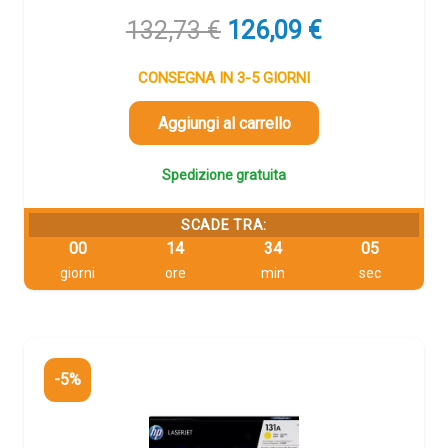
Il
Il
132,73
€
126,09
€
prezzo
prezzo
originale
attuale
CONSEGNA IN 3-5 GIORNI
era:
è:
132,73 €.
126,09 €.
Aggiungi al carrello
Spedizione gratuita
SCADE TRA:
00
14
34
04
giorni
ore
min
sec
-5%