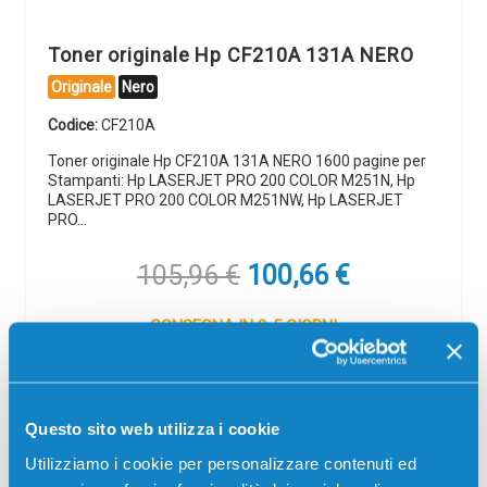
Toner originale Hp CF210A 131A NERO
Originale
Nero
Codice:
CF210A
Toner originale Hp CF210A 131A NERO 1600 pagine per
Stampanti: Hp LASERJET PRO 200 COLOR M251N, Hp
LASERJET PRO 200 COLOR M251NW, Hp LASERJET
PRO…
Il
Il
105,96
€
100,66
€
prezzo
prezzo
originale
attuale
CONSEGNA IN 3-5 GIORNI
era:
è:
105,96 €.
100,66 €.
Aggiungi al carrello
Questo sito web utilizza i cookie
Spedizione gratuita
Utilizziamo i cookie per personalizzare contenuti ed
SCADE TRA: