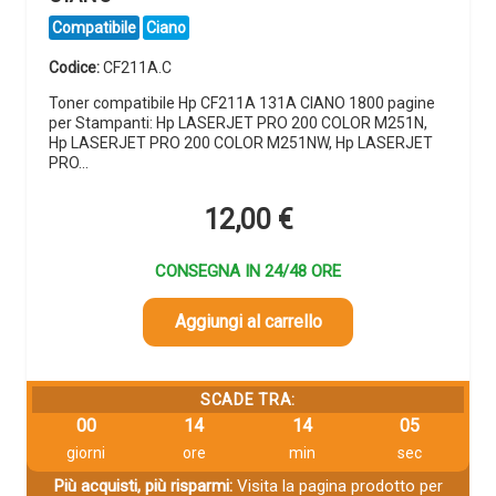
Compatibile
Ciano
Codice:
CF211A.C
Toner compatibile Hp CF211A 131A CIANO 1800 pagine
per Stampanti: Hp LASERJET PRO 200 COLOR M251N,
Hp LASERJET PRO 200 COLOR M251NW, Hp LASERJET
PRO…
12,00
€
CONSEGNA IN 24/48 ORE
Aggiungi al carrello
SCADE TRA:
00
14
14
04
giorni
ore
min
sec
Più acquisti, più risparmi:
Visita la pagina prodotto per