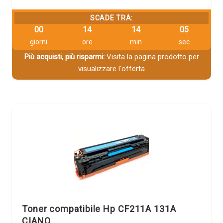
SCADE TRA:
00
14
14
04
giorni
ore
min
sec
Più acquisti, più risparmi:
Visita la pagina prodotto per
visualizzare l'offerta
Toner compatibile Hp CF211A 131A
CIANO