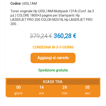
Codice:
U0SL1AM
Toner originale Hp U0SL1AM Multipack 131A (Conf. da 3
pz.) COLORE 1800×3 pagine per Stampanti: Hp
LASERJET PRO 200 COLOR M251N, Hp LASERJET PRO
200…
Il
Il
379,24
€
360,28
€
prezzo
prezzo
originale
attuale
CONSEGNA IN 3-5 GIORNI
era:
è:
379,24 €.
360,28 €.
Aggiungi al carrello
Spedizione gratuita
SCADE TRA:
00
14
29
04
giorni
ore
min
sec