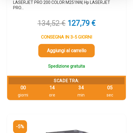
LASERJET PRO 200 COLOR M251NW, Hp LASERJET
PRO…
Il
Il
134,52
€
127,79
€
prezzo
prezzo
originale
attuale
CONSEGNA IN 3-5 GIORNI
era:
è:
134,52 €.
127,79 €.
Aggiungi al carrello
Spedizione gratuita
SCADE TRA:
00
14
34
04
giorni
ore
min
sec
-5%