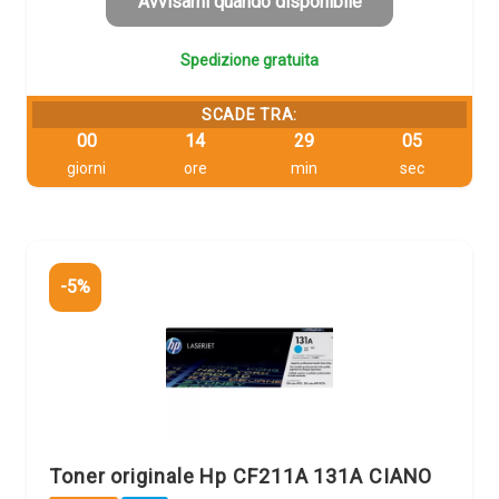
219,77 €.
208,78 €.
Avvisami quando disponibile
Spedizione gratuita
SCADE TRA:
00
14
29
04
giorni
ore
min
sec
-5%
Toner originale Hp CF211A 131A CIANO