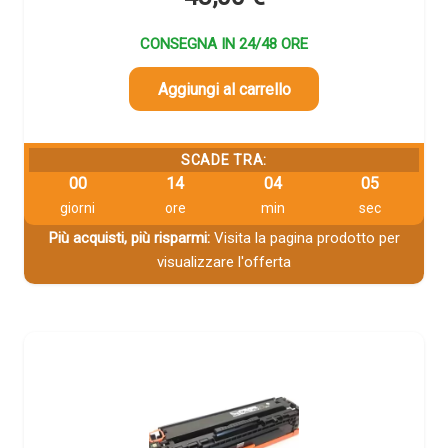
CONSEGNA IN 24/48 ORE
Aggiungi al carrello
SCADE TRA:
00
14
04
04
giorni
ore
min
sec
Più acquisti, più risparmi:
Visita la pagina prodotto per
visualizzare l'offerta