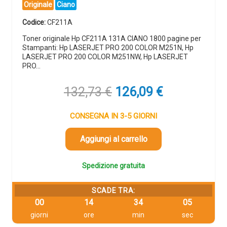
Originale
Ciano
Codice:
CF211A
Toner originale Hp CF211A 131A CIANO 1800 pagine per
Stampanti: Hp LASERJET PRO 200 COLOR M251N, Hp
LASERJET PRO 200 COLOR M251NW, Hp LASERJET
PRO…
Il
Il
132,73
€
126,09
€
prezzo
prezzo
originale
attuale
CONSEGNA IN 3-5 GIORNI
era:
è:
132,73 €.
126,09 €.
Aggiungi al carrello
Spedizione gratuita
SCADE TRA:
00
14
34
04
giorni
ore
min
sec