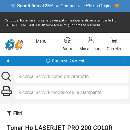
Sconti fino al 25%
su Compatibili e 5% su Originali
Cartucce Toner laser originali, compatibili e rigenerati per stampante Hp
LASERJET PRO 200 COLOR M276NW al miglior prezzo sul web!
Menù
Aiuto
Mio account
Carrello
Garanzia 24 mesi
Filtri
Toner Hp LASERJET PRO 200 COLOR