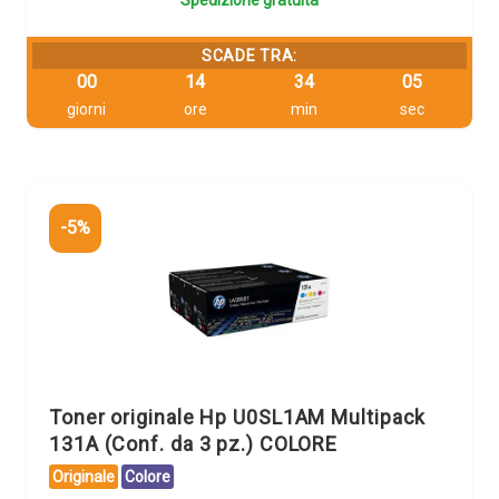
Spedizione gratuita
SCADE TRA:
00
14
34
04
giorni
ore
min
sec
-5%
Toner originale Hp U0SL1AM Multipack
131A (Conf. da 3 pz.) COLORE
Originale
Colore