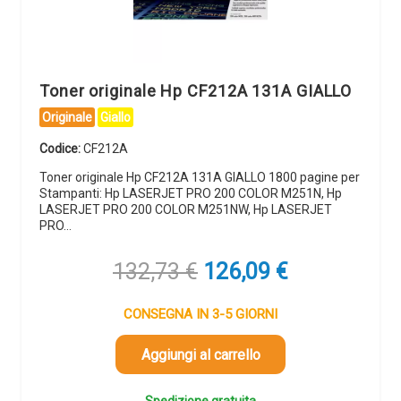
Toner originale Hp CF212A 131A GIALLO
Originale
Giallo
Codice:
CF212A
Toner originale Hp CF212A 131A GIALLO 1800 pagine per
Stampanti: Hp LASERJET PRO 200 COLOR M251N, Hp
LASERJET PRO 200 COLOR M251NW, Hp LASERJET
PRO…
Il
Il
132,73
€
126,09
€
prezzo
prezzo
originale
attuale
CONSEGNA IN 3-5 GIORNI
era:
è:
132,73 €.
126,09 €.
Aggiungi al carrello