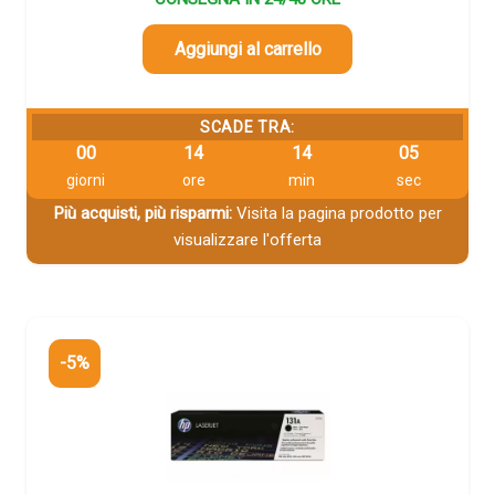
Aggiungi al carrello
SCADE TRA:
00
14
14
04
giorni
ore
min
sec
Più acquisti, più risparmi:
Visita la pagina prodotto per
visualizzare l'offerta
-5%