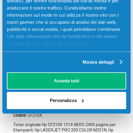
annunci, per fornire funzionalità dei social media e per
00
14
34
04
analizzare il nostro traffico. Condividiamo inoltre
giorni
ore
min
sec
informazioni sul modo in cui utilizza il nostro sito con i
nostri partner che si occupano di analisi dei dati web,
pubblicità e social media, i quali potrebbero combinarle
con altre informazioni che ha fornito loro o che hanno
raccolto dal suo utilizzo dei loro servizi.
-5%
Mostra dettagli
Accetta tutti
Toner originale Hp CF210X 131X NERO
Personalizza
Originale
Nero
Codice:
CF210X
Toner originale Hp CF210X 131X NERO 2400 pagine per
Stampanti: Hp LASERJET PRO 200 COLOR M251N, Hp