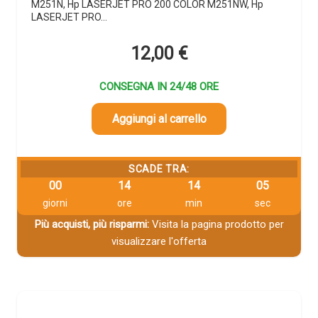
M251N, Hp LASERJET PRO 200 COLOR M251NW, Hp
LASERJET PRO…
12,00
€
CONSEGNA IN 24/48 ORE
Aggiungi al carrello
SCADE TRA:
00
14
14
04
giorni
ore
min
sec
Più acquisti, più risparmi:
Visita la pagina prodotto per
visualizzare l'offerta