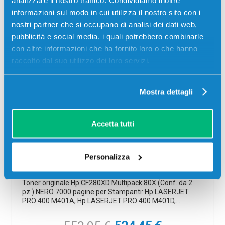
informazioni sul modo in cui utilizza il nostro sito con i
nostri partner che si occupano di analisi dei dati web,
pubblicità e social media, i quali potrebbero combinarle
-5%
con altre informazioni che ha fornito loro o che hanno
raccolto dal suo utilizzo dei loro servizi.
Mostra dettagli
Toner originale Hp CF280XD Multipack
Accetta tutti
80X (Conf. da 2 pz.) NERO
Originale
Nero
Personalizza
Codice:
CF280XD
Toner originale Hp CF280XD Multipack 80X (Conf. da 2
pz.) NERO 7000 pagine per Stampanti: Hp LASERJET
PRO 400 M401A, Hp LASERJET PRO 400 M401D,…