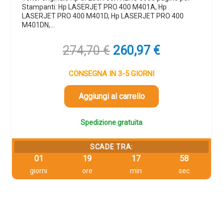
Stampanti: Hp LASERJET PRO 400 M401A, Hp
LASERJET PRO 400 M401D, Hp LASERJET PRO 400
M401DN,…
Il
Il
274,70
€
260,97
€
prezzo
prezzo
originale
attuale
CONSEGNA IN 3-5 GIORNI
era:
è:
274,70 €.
260,97 €.
Aggiungi al carrello
Spedizione gratuita
SCADE TRA:
01
19
17
58
giorni
ore
min
sec