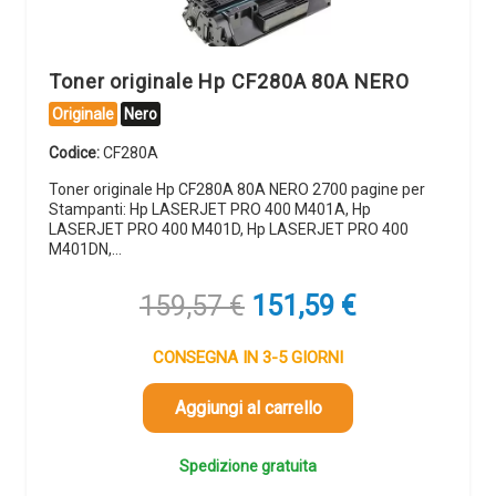
Toner originale Hp CF280A 80A NERO
Originale
Nero
Codice:
CF280A
Toner originale Hp CF280A 80A NERO 2700 pagine per
Stampanti: Hp LASERJET PRO 400 M401A, Hp
LASERJET PRO 400 M401D, Hp LASERJET PRO 400
M401DN,…
Il
Il
159,57
€
151,59
€
prezzo
prezzo
originale
attuale
CONSEGNA IN 3-5 GIORNI
era:
è:
159,57 €.
151,59 €.
Aggiungi al carrello
Spedizione gratuita