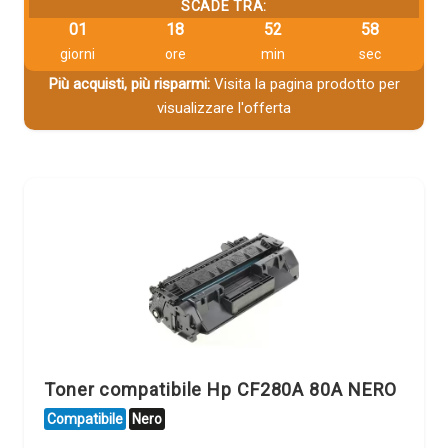
SCADE TRA:
01
18
52
58
giorni
ore
min
sec
Più acquisti, più risparmi:
Visita la pagina prodotto per
visualizzare l'offerta
Toner compatibile Hp CF280A 80A NERO
Compatibile
Nero