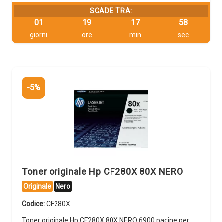
SCADE TRA:
01
19
17
58
giorni
ore
min
sec
-5%
Toner originale Hp CF280X 80X NERO
Originale
Nero
Codice:
CF280X
Toner originale Hp CF280X 80X NERO 6900 pagine per