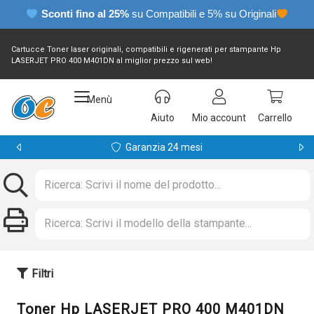
Sconti fino al 25%
su Compatibili e 5% su Originali
Cartucce Toner laser originali, compatibili e rigenerati per stampante Hp
LASERJET PRO 400 M401DN al miglior prezzo sul web!
Menù
Aiuto
Mio account
Carrello
Garanzia 24 mesi
Filtri
Toner Hp LASERJET PRO 400 M401DN