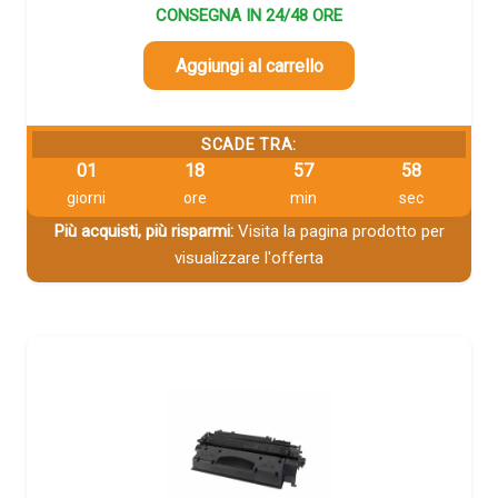
CONSEGNA IN 24/48 ORE
Aggiungi al carrello
SCADE TRA:
01
18
57
58
giorni
ore
min
sec
Più acquisti, più risparmi:
Visita la pagina prodotto per
visualizzare l'offerta