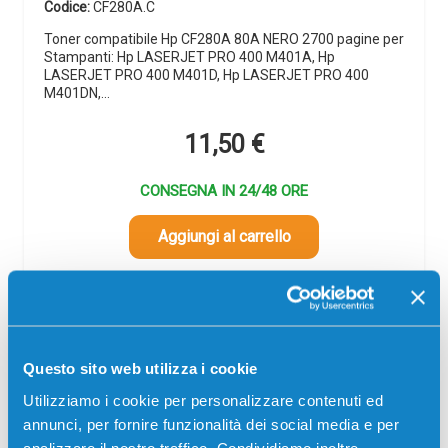
Codice:
CF280A.C
Toner compatibile Hp CF280A 80A NERO 2700 pagine per
Stampanti: Hp LASERJET PRO 400 M401A, Hp
LASERJET PRO 400 M401D, Hp LASERJET PRO 400
M401DN,…
11,50
€
CONSEGNA IN 24/48 ORE
Aggiungi al carrello
SCADE TRA:
01
18
57
58
giorni
ore
min
sec
Questo sito web utilizza i cookie
Più acquisti, più risparmi:
Visita la pagina prodotto per
Utilizziamo i cookie per personalizzare contenuti ed
visualizzare l'offerta
annunci, per fornire funzionalità dei social media e per
analizzare il nostro traffico. Condividiamo inoltre