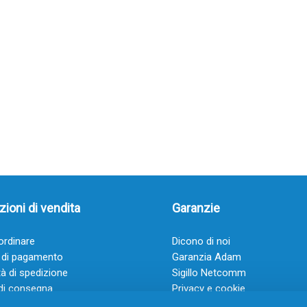
ioni di vendita
Garanzie
rdinare
Dicono di noi
 di pagamento
Garanzia Adam
à di spedizione
Sigillo Netcomm
di consegna
Privacy e cookie
 e condizioni
FAQ: Domande frequenti