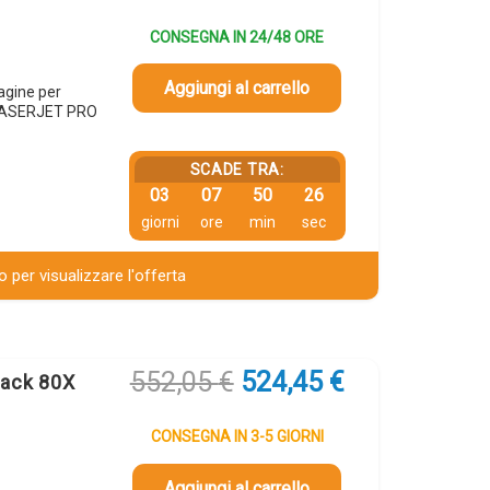
CONSEGNA IN 24/48 ORE
Aggiungi al carrello
agine per
 LASERJET PRO
SCADE TRA:
03
07
50
25
giorni
ore
min
sec
 per visualizzare l'offerta
Il
Il
552,05
€
524,45
€
pack 80X
prezzo
prezzo
originale
attuale
CONSEGNA IN 3-5 GIORNI
era:
è:
552,05 €.
524,45 €.
Aggiungi al carrello