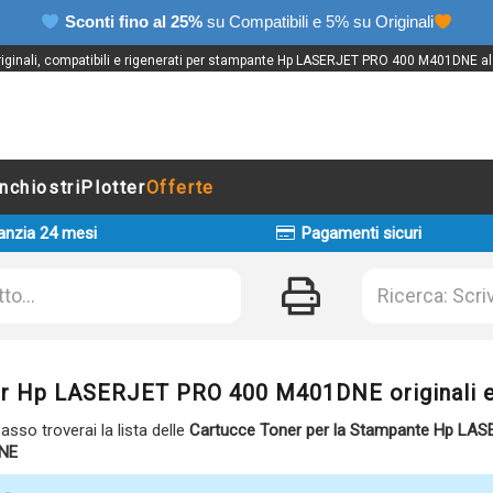
Sconti fino al 25%
su Compatibili e 5% su Originali
riginali, compatibili e rigenerati per stampante Hp LASERJET PRO 400 M401DNE al 
Inchiostri
Plotter
Offerte
anzia 24 mesi
Pagamenti sicuri
r Hp LASERJET PRO 400 M401DNE originali e
basso troverai la lista delle
Cartucce Toner per la Stampante Hp LA
NE