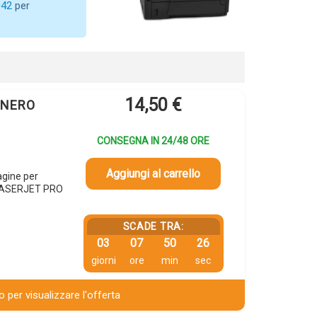
042
per
14,50
€
X NERO
CONSEGNA IN 24/48 ORE
Aggiungi al carrello
gine per
 LASERJET PRO
SCADE TRA:
03
07
50
25
giorni
ore
min
sec
 per visualizzare l'offerta