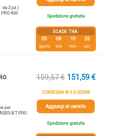
 da 2 pz.)
T PRO 400
Spedizione gratuita
SCADE TRA:
03
08
10
25
giorni
ore
min
sec
Il
Il
159,57
€
151,59
€
ERO
prezzo
prezzo
originale
attuale
CONSEGNA IN 3-5 GIORNI
era:
è:
159,57 €.
151,59 €.
Aggiungi al carrello
ne per
 LASERJET PRO
Spedizione gratuita