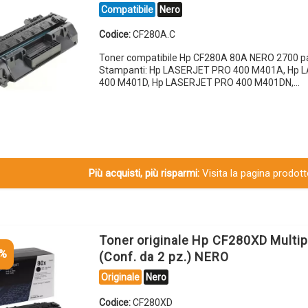
Compatibile
Nero
Codice:
CF280A.C
Toner compatibile Hp CF280A 80A NERO 2700 p
Stampanti: Hp LASERJET PRO 400 M401A, Hp
400 M401D, Hp LASERJET PRO 400 M401DN,…
Più acquisti, più risparmi:
Visita la pagina prodotto
Toner originale Hp CF280XD Multi
5%
(Conf. da 2 pz.) NERO
Originale
Nero
Codice:
CF280XD