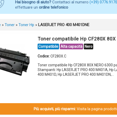
Hai bisogno di aiuto?
Contattaci al numero
(+39) 0776.917
effettuare un
ordine telefonico
e
»
Toner
»
Toner Hp
»
LASERJET PRO 400 M401DNE
Toner compatibile Hp CF280X 80
Compatibile
Alta capacità
Nero
Codice:
CF280X.C
Toner compatibile Hp CF280X 80X NERO 6300 pa
Stampanti: Hp LASERJET PRO 400 M401A, Hp
400 M401D, Hp LASERJET PRO 400 M401DN,…
Più acquisti, più risparmi:
Visita la pagina prodotto