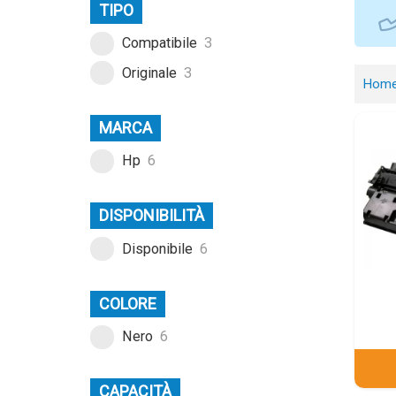
TIPO
Compatibile
3
Originale
3
Hom
MARCA
Hp
6
DISPONIBILITÀ
Disponibile
6
COLORE
Nero
6
CAPACITÀ