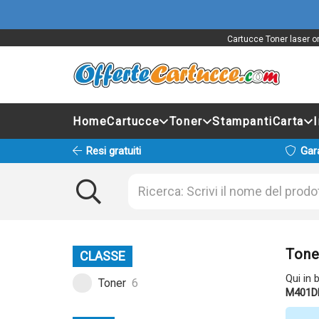
Cartucce Toner laser o
Home
Cartucce
Toner
Stampanti
Carta
Resi gratuiti
Gar
Tone
CLASSE
Qui in 
Toner
6
M401D