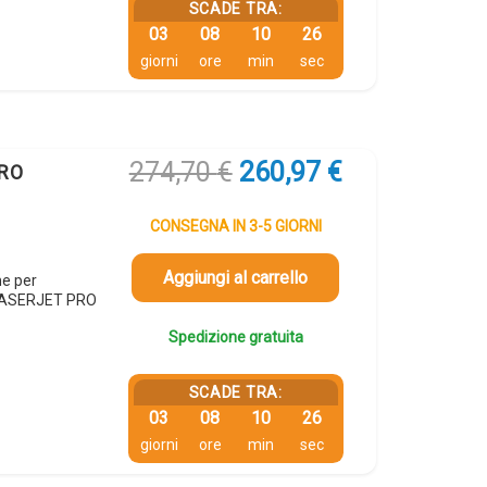
SCADE TRA:
03
08
10
25
giorni
ore
min
sec
Il
Il
274,70
€
260,97
€
ERO
prezzo
prezzo
originale
attuale
CONSEGNA IN 3-5 GIORNI
era:
è:
274,70 €.
260,97 €.
Aggiungi al carrello
ne per
 LASERJET PRO
Spedizione gratuita
SCADE TRA:
03
08
10
25
giorni
ore
min
sec