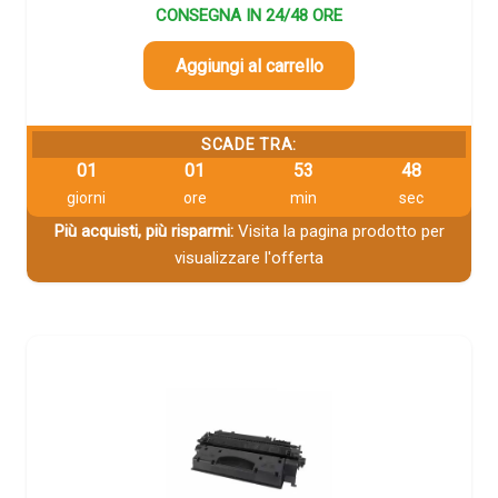
CONSEGNA IN 24/48 ORE
Aggiungi al carrello
SCADE TRA:
01
01
53
47
giorni
ore
min
sec
Più acquisti, più risparmi:
Visita la pagina prodotto per
visualizzare l'offerta