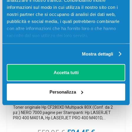
informazioni sul modo in cui utilizza il nostro sito con i
nostri partner che si occupano di analisi dei dati web,
pubblicità e social media, i quali potrebbero combinarle
-5%
con altre informazioni che ha fornito loro o che hanno
raccolto dal suo utilizzo dei loro servizi.
Mostra dettagli
Toner originale Hp CF280XD Multipack
Accetta tutti
80X (Conf. da 2 pz.) NERO
Originale
Nero
Personalizza
Codice:
CF280XD
Toner originale Hp CF280XD Multipack 80X (Conf. da 2
pz.) NERO 7000 pagine per Stampanti: Hp LASERJET
PRO 400 M401A, Hp LASERJET PRO 400 M401D,…