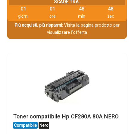
SCADE TRA:
01
01
48
47
giorni
ore
min
sec
Più acquisti, più risparmi:
Visita la pagina prodotto per
visualizzare l'offerta
Toner compatibile Hp CF280A 80A NERO
Compatibile
Nero