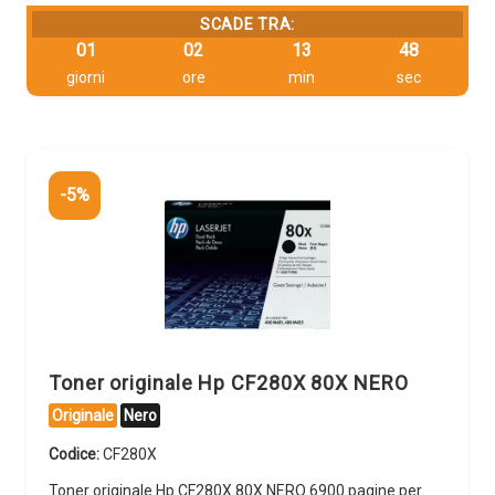
SCADE TRA:
01
02
13
47
giorni
ore
min
sec
-5%
Toner originale Hp CF280X 80X NERO
Originale
Nero
Codice:
CF280X
Toner originale Hp CF280X 80X NERO 6900 pagine per