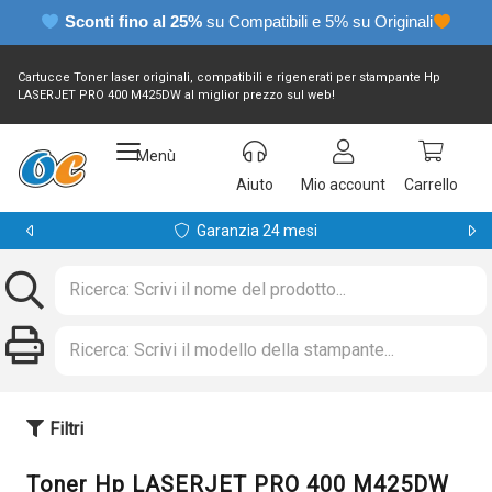
Sconti fino al 25%
su Compatibili e 5% su Originali
Cartucce Toner laser originali, compatibili e rigenerati per stampante Hp
LASERJET PRO 400 M425DW al miglior prezzo sul web!
Menù
Aiuto
Mio account
Carrello
Garanzia 24 mesi
Filtri
Toner Hp LASERJET PRO 400 M425DW