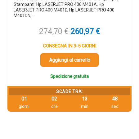
Stampanti: Hp LASERJET PRO 400 M401A, Hp
LASERJET PRO 400 M401D, Hp LASERJET PRO 400
M401DN,…
Il
Il
274,70
€
260,97
€
prezzo
prezzo
originale
attuale
CONSEGNA IN 3-5 GIORNI
era:
è:
274,70 €.
260,97 €.
Aggiungi al carrello
Spedizione gratuita
SCADE TRA:
01
02
13
47
giorni
ore
min
sec