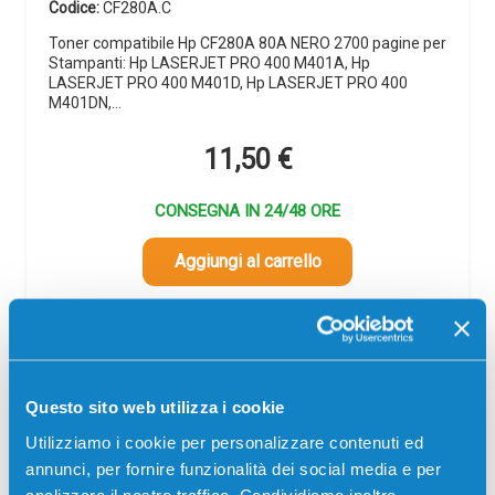
Codice:
CF280A.C
Toner compatibile Hp CF280A 80A NERO 2700 pagine per
Stampanti: Hp LASERJET PRO 400 M401A, Hp
LASERJET PRO 400 M401D, Hp LASERJET PRO 400
M401DN,…
11,50
€
CONSEGNA IN 24/48 ORE
Aggiungi al carrello
SCADE TRA:
01
01
53
47
giorni
ore
min
sec
Questo sito web utilizza i cookie
Più acquisti, più risparmi:
Visita la pagina prodotto per
Utilizziamo i cookie per personalizzare contenuti ed
visualizzare l'offerta
annunci, per fornire funzionalità dei social media e per
analizzare il nostro traffico. Condividiamo inoltre