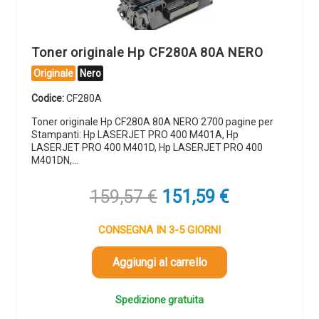
Toner originale Hp CF280A 80A NERO
Originale
Nero
Codice:
CF280A
Toner originale Hp CF280A 80A NERO 2700 pagine per
Stampanti: Hp LASERJET PRO 400 M401A, Hp
LASERJET PRO 400 M401D, Hp LASERJET PRO 400
M401DN,…
Il
Il
159,57
€
151,59
€
prezzo
prezzo
originale
attuale
CONSEGNA IN 3-5 GIORNI
era:
è:
159,57 €.
151,59 €.
Aggiungi al carrello
Spedizione gratuita