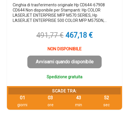
Cinghia di trasferimento originale Hp CD644-67908
CD644 Non disponibile per Stampanti: Hp COLOR
LASERJET ENTERPRISE MFP M570 SERIES, Hp
LASERJET ENTERPRISE 500 COLOR MFP M575DN,…
Il
Il
491,77
€
467,18
€
prezzo
prezzo
originale
attuale
NON DISPONIBILE
era:
è:
491,77 €.
467,18 €.
Avvisami quando disponibile
Spedizione gratuita
SCADE TRA:
01
03
43
51
giorni
ore
min
sec