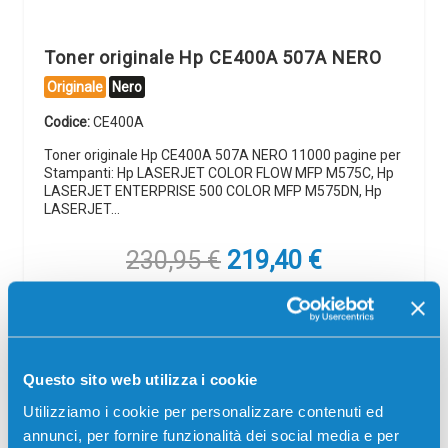
Toner originale Hp CE400A 507A NERO
Originale
Nero
Codice:
CE400A
Toner originale Hp CE400A 507A NERO 11000 pagine per
Stampanti: Hp LASERJET COLOR FLOW MFP M575C, Hp
LASERJET ENTERPRISE 500 COLOR MFP M575DN, Hp
LASERJET…
Il
Il
230,95
€
219,40
€
prezzo
prezzo
originale
attuale
CONSEGNA IN 3-5 GIORNI
era:
è:
230,95 €.
219,40 €.
Aggiungi al carrello
Questo sito web utilizza i cookie
Spedizione gratuita
Utilizziamo i cookie per personalizzare contenuti ed
annunci, per fornire funzionalità dei social media e per