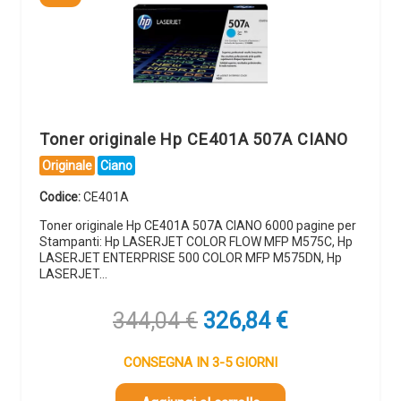
Toner originale Hp CE401A 507A CIANO
Originale
Ciano
Codice:
CE401A
Toner originale Hp CE401A 507A CIANO 6000 pagine per
Stampanti: Hp LASERJET COLOR FLOW MFP M575C, Hp
LASERJET ENTERPRISE 500 COLOR MFP M575DN, Hp
LASERJET…
Il
Il
344,04
€
326,84
€
prezzo
prezzo
originale
attuale
CONSEGNA IN 3-5 GIORNI
era:
è: