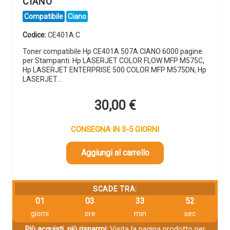
CIANO
Compatibile
Ciano
Codice:
CE401A.C
Toner compatibile Hp CE401A 507A CIANO 6000 pagine
per Stampanti: Hp LASERJET COLOR FLOW MFP M575C,
Hp LASERJET ENTERPRISE 500 COLOR MFP M575DN, Hp
LASERJET…
30,00
€
CONSEGNA IN 3-5 GIORNI
Aggiungi al carrello
SCADE TRA:
01
03
33
51
giorni
ore
min
sec
Più acquisti, più risparmi:
Visita la pagina prodotto per