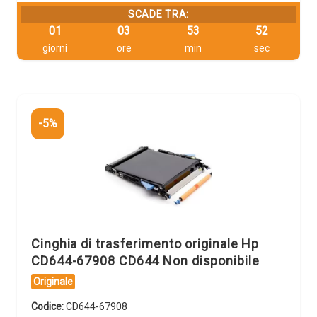
SCADE TRA:
01
03
53
51
giorni
ore
min
sec
-5%
Cinghia di trasferimento originale Hp
CD644-67908 CD644 Non disponibile
Originale
Codice:
CD644-67908