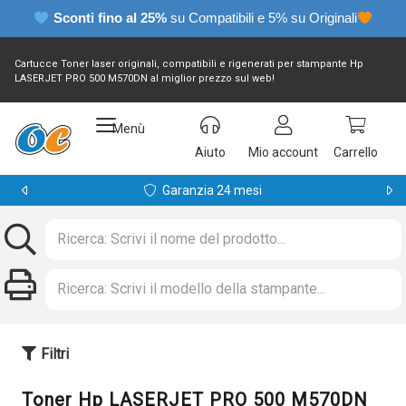
Sconti fino al 25%
su Compatibili e 5% su Originali
Cartucce Toner laser originali, compatibili e rigenerati per stampante Hp
LASERJET PRO 500 M570DN al miglior prezzo sul web!
Menù
Aiuto
Mio account
Carrello
Garanzia 24 mesi
Filtri
Toner Hp LASERJET PRO 500 M570DN