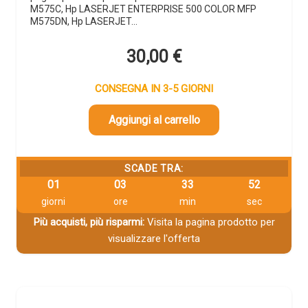
M575C, Hp LASERJET ENTERPRISE 500 COLOR MFP
M575DN, Hp LASERJET…
30,00
€
CONSEGNA IN 3-5 GIORNI
Aggiungi al carrello
SCADE TRA:
01
03
33
51
giorni
ore
min
sec
Più acquisti, più risparmi:
Visita la pagina prodotto per
visualizzare l'offerta