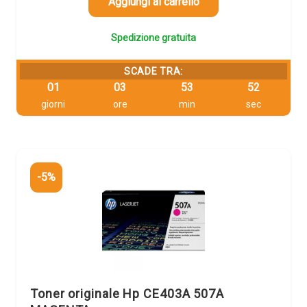
344,04 €.
326,84 €.
Aggiungi al carrello
Spedizione gratuita
SCADE TRA:
01
03
53
51
giorni
ore
min
sec
-5%
Toner originale Hp CE403A 507A