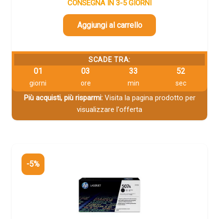
CONSEGNA IN 3-5 GIORNI
Aggiungi al carrello
SCADE TRA:
01
03
33
51
giorni
ore
min
sec
Più acquisti, più risparmi:
Visita la pagina prodotto per
visualizzare l'offerta
-5%