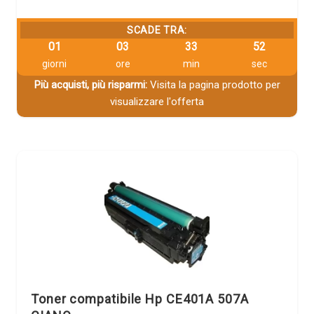
SCADE TRA:
01
03
33
51
giorni
ore
min
sec
Più acquisti, più risparmi:
Visita la pagina prodotto per
visualizzare l'offerta
Toner compatibile Hp CE401A 507A