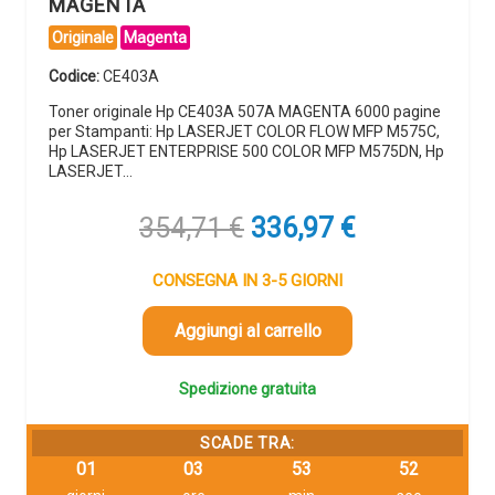
MAGENTA
Originale
Magenta
Codice:
CE403A
Toner originale Hp CE403A 507A MAGENTA 6000 pagine
per Stampanti: Hp LASERJET COLOR FLOW MFP M575C,
Hp LASERJET ENTERPRISE 500 COLOR MFP M575DN, Hp
LASERJET…
Il
Il
354,71
€
336,97
€
prezzo
prezzo
originale
attuale
CONSEGNA IN 3-5 GIORNI
era:
è:
354,71 €.
336,97 €.
Aggiungi al carrello
Spedizione gratuita
SCADE TRA:
01
03
53
51