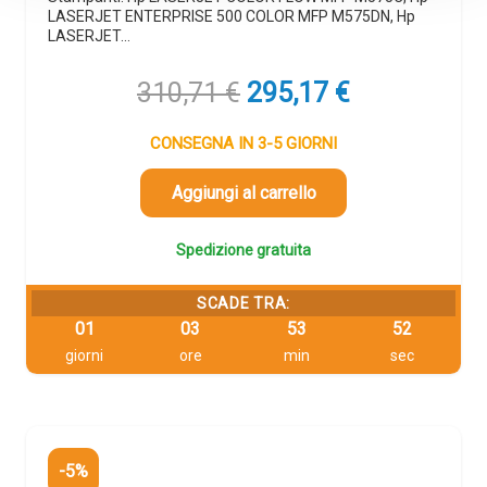
LASERJET ENTERPRISE 500 COLOR MFP M575DN, Hp
LASERJET…
Il
Il
310,71
€
295,17
€
prezzo
prezzo
originale
attuale
CONSEGNA IN 3-5 GIORNI
era:
è:
310,71 €.
295,17 €.
Aggiungi al carrello
Spedizione gratuita
SCADE TRA:
01
03
53
51
giorni
ore
min
sec
-5%