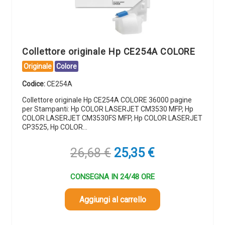
Collettore originale Hp CE254A COLORE
Originale
Colore
Codice:
CE254A
Collettore originale Hp CE254A COLORE 36000 pagine
per Stampanti: Hp COLOR LASERJET CM3530 MFP, Hp
COLOR LASERJET CM3530FS MFP, Hp COLOR LASERJET
CP3525, Hp COLOR…
Il
Il
26,68
€
25,35
€
prezzo
prezzo
originale
attuale
CONSEGNA IN 24/48 ORE
era:
è:
26,68 €.
25,35 €.
Aggiungi al carrello