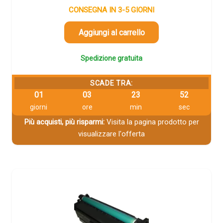
CONSEGNA IN 3-5 GIORNI
Aggiungi al carrello
Spedizione gratuita
SCADE TRA:
01
03
23
51
giorni
ore
min
sec
Più acquisti, più risparmi:
Visita la pagina prodotto per
visualizzare l'offerta