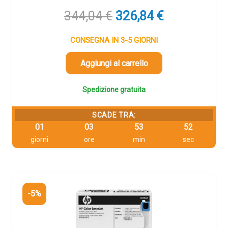
Il
Il
344,04
€
326,84
€
prezzo
prezzo
originale
attuale
CONSEGNA IN 3-5 GIORNI
era:
è:
344,04 €.
326,84 €.
Aggiungi al carrello
Spedizione gratuita
SCADE TRA:
01
03
53
51
giorni
ore
min
sec
-5%