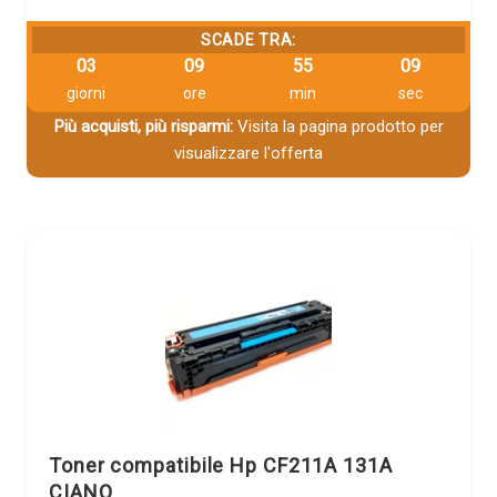
SCADE TRA:
03
09
55
09
giorni
ore
min
sec
Più acquisti, più risparmi:
Visita la pagina prodotto per
visualizzare l'offerta
Toner compatibile Hp CF211A 131A
CIANO