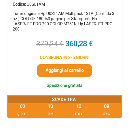
Codice:
U0SL1AM
Toner originale Hp U0SL1AM Multipack 131A (Conf. da 3
pz.) COLORE 1800×3 pagine per Stampanti: Hp
LASERJET PRO 200 COLOR M251N, Hp LASERJET PRO
200…
Il
Il
379,24
€
360,28
€
prezzo
prezzo
originale
attuale
CONSEGNA IN 3-5 GIORNI
era:
è:
379,24 €.
360,28 €.
Aggiungi al carrello
Spedizione gratuita
SCADE TRA:
03
10
10
09
giorni
ore
min
sec