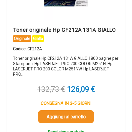
Toner originale Hp CF212A 131A GIALLO
Originale
Giallo
Codice:
CF212A
Toner originale Hp CF212A 131A GIALLO 1800 pagine per
Stampanti: Hp LASERJET PRO 200 COLOR M251N, Hp
LASERJET PRO 200 COLOR M251NW, Hp LASERJET
PRO…
Il
Il
132,73
€
126,09
€
prezzo
prezzo
originale
attuale
CONSEGNA IN 3-5 GIORNI
era:
è:
132,73 €.
126,09 €.
Aggiungi al carrello