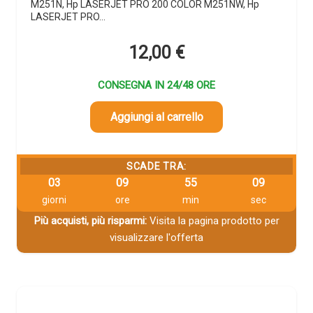
M251N, Hp LASERJET PRO 200 COLOR M251NW, Hp
LASERJET PRO…
12,00
€
CONSEGNA IN 24/48 ORE
Aggiungi al carrello
SCADE TRA:
03
09
55
09
giorni
ore
min
sec
Più acquisti, più risparmi:
Visita la pagina prodotto per
visualizzare l'offerta