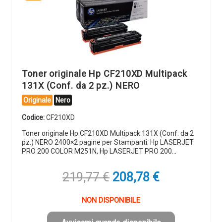
Toner originale Hp CF210XD Multipack
131X (Conf. da 2 pz.) NERO
Originale
Nero
Codice:
CF210XD
Toner originale Hp CF210XD Multipack 131X (Conf. da 2
pz.) NERO 2400×2 pagine per Stampanti: Hp LASERJET
PRO 200 COLOR M251N, Hp LASERJET PRO 200…
Il
Il
219,77
€
208,78
€
prezzo
prezzo
originale
attuale
NON DISPONIBILE
era:
è: