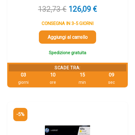
Il
Il
132,73
€
126,09
€
prezzo
prezzo
originale
attuale
CONSEGNA IN 3-5 GIORNI
era:
è:
132,73 €.
126,09 €.
Aggiungi al carrello
Spedizione gratuita
SCADE TRA:
03
10
15
09
giorni
ore
min
sec
-5%