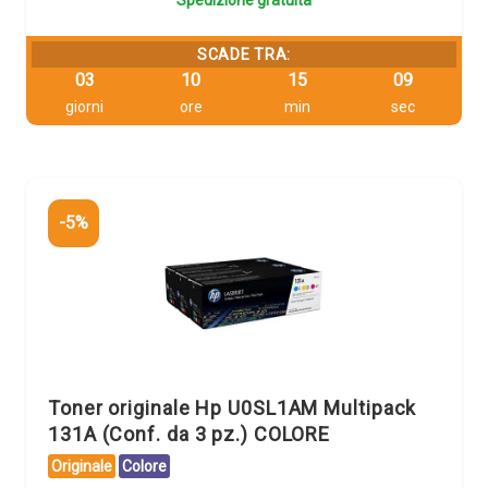
Spedizione gratuita
SCADE TRA:
03
10
15
09
giorni
ore
min
sec
-5%
Toner originale Hp U0SL1AM Multipack
131A (Conf. da 3 pz.) COLORE
Originale
Colore