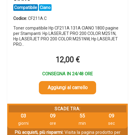
Compatibile
Ciano
Codice:
CF211A.C
Toner compatibile Hp CF211A 131A CIANO 1800 pagine
per Stampanti: Hp LASERJET PRO 200 COLOR M251N,
Hp LASERJET PRO 200 COLOR M251NW, Hp LASERJET
PRO…
12,00
€
CONSEGNA IN 24/48 ORE
Aggiungi al carrello
SCADE TRA:
03
09
55
09
giorni
ore
min
sec
Più acquisti, più risparmi:
Visita la pagina prodotto per