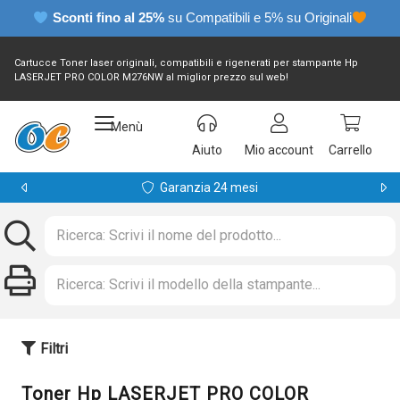
Sconti fino al 25%
su Compatibili e 5% su Originali
Cartucce Toner laser originali, compatibili e rigenerati per stampante Hp
LASERJET PRO COLOR M276NW al miglior prezzo sul web!
Menù
Aiuto
Mio account
Carrello
Garanzia 24 mesi
Filtri
Toner Hp LASERJET PRO COLOR