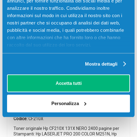
annunci, per fornire funzionalità dei social media e per
03
10
15
09
analizzare il nostro traffico. Condividiamo inoltre
giorni
ore
min
sec
informazioni sul modo in cui utilizza il nostro sito con i
nostri partner che si occupano di analisi dei dati web,
pubblicità e social media, i quali potrebbero combinarle
con altre informazioni che ha fornito loro o che hanno
raccolto dal suo utilizzo dei loro servizi.
-5%
Mostra dettagli
Accetta tutti
Toner originale Hp CF210X 131X NERO
Personalizza
Originale
Nero
Codice:
CF210X
Toner originale Hp CF210X 131X NERO 2400 pagine per
Stampanti: Hp LASERJET PRO 200 COLOR M251N, Hp