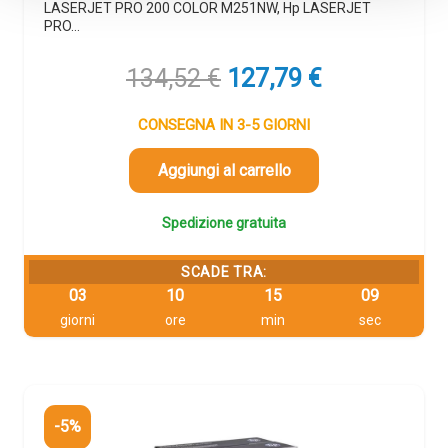
LASERJET PRO 200 COLOR M251NW, Hp LASERJET
PRO…
Il
Il
134,52
€
127,79
€
prezzo
prezzo
originale
attuale
CONSEGNA IN 3-5 GIORNI
era:
è:
134,52 €.
127,79 €.
Aggiungi al carrello
Spedizione gratuita
SCADE TRA:
03
10
15
09
giorni
ore
min
sec
-5%