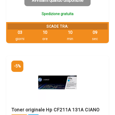
219,77 €.
208,78 €.
Avvisami quando disponibile
Spedizione gratuita
SCADE TRA:
03
10
10
09
giorni
ore
min
sec
-5%
Toner originale Hp CF211A 131A CIANO