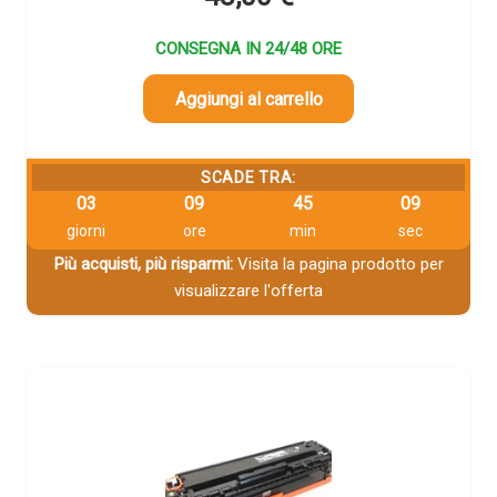
CONSEGNA IN 24/48 ORE
Aggiungi al carrello
SCADE TRA:
03
09
45
09
giorni
ore
min
sec
Più acquisti, più risparmi:
Visita la pagina prodotto per
visualizzare l'offerta