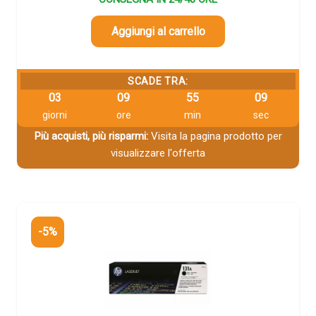
Aggiungi al carrello
SCADE TRA:
03
09
55
09
giorni
ore
min
sec
Più acquisti, più risparmi:
Visita la pagina prodotto per
visualizzare l'offerta
-5%