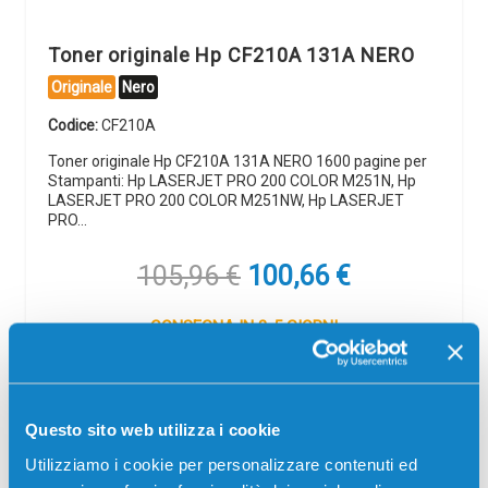
Toner originale Hp CF210A 131A NERO
Originale
Nero
Codice:
CF210A
Toner originale Hp CF210A 131A NERO 1600 pagine per
Stampanti: Hp LASERJET PRO 200 COLOR M251N, Hp
LASERJET PRO 200 COLOR M251NW, Hp LASERJET
PRO…
Il
Il
105,96
€
100,66
€
prezzo
prezzo
originale
attuale
CONSEGNA IN 3-5 GIORNI
era:
è:
105,96 €.
100,66 €.
Aggiungi al carrello
Questo sito web utilizza i cookie
Spedizione gratuita
Utilizziamo i cookie per personalizzare contenuti ed
SCADE TRA: