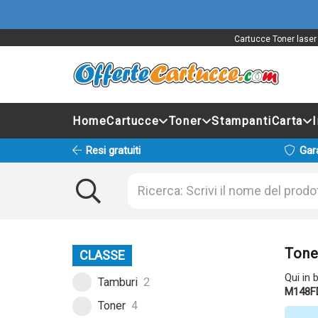
Cartucce Toner laser
Home
Cartucce
Toner
Stampanti
Carta
Resi gratuiti
Gar
Tone
CLASSE
Qui in 
Tamburi
2
M148F
Toner
4