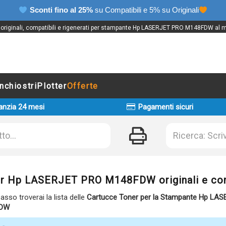
Sconti fino al 25%
su Compatibili e 5% su Originali
 originali, compatibili e rigenerati per stampante Hp LASERJET PRO M148FDW al mi
Inchiostri
Plotter
Offerte
anzia 24 mesi
Pagamenti sicuri
r Hp LASERJET PRO M148FDW originali e com
basso troverai la lista delle
Cartucce Toner per la Stampante Hp LA
DW