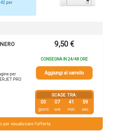
042
per
9,50
€
X NERO
CONSEGNA IN 24/48 ORE
Aggiungi al carrello
gine per
SERJET PRO
SCADE TRA:
03
07
41
58
giorni
ore
min
sec
 per visualizzare l'offerta