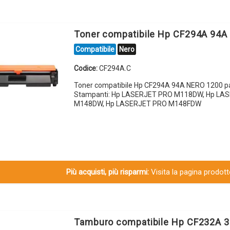
Toner compatibile Hp CF294A 94
Compatibile
Nero
Codice:
CF294A.C
Toner compatibile Hp CF294A 94A NERO 1200 p
Stampanti: Hp LASERJET PRO M118DW, Hp LA
M148DW, Hp LASERJET PRO M148FDW
Più acquisti, più risparmi:
Visita la pagina prodotto
Tamburo compatibile Hp CF232A 