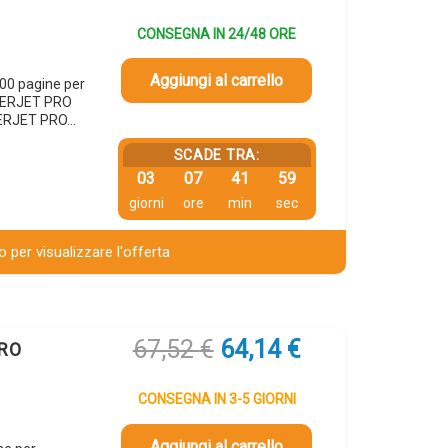
CONSEGNA IN 24/48 ORE
Aggiungi al carrello
00 pagine per
SERJET PRO
ERJET PRO…
SCADE TRA:
03
07
41
58
giorni
ore
min
sec
 per visualizzare l'offerta
Il
Il
67,52
€
64,14
€
ERO
prezzo
prezzo
originale
attuale
CONSEGNA IN 3-5 GIORNI
era:
è:
67,52 €.
64,14 €.
Aggiungi al carrello