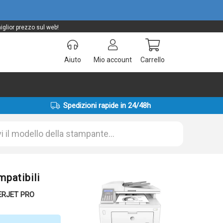
glior prezzo sul web!
Aiuto
Mio account
Carrello
Spedizioni rapide in 24/48h
patibili
SERJET PRO