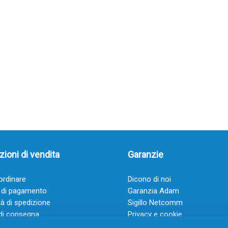
ioni di vendita
Garanzie
rdinare
Dicono di noi
 di pagamento
Garanzia Adam
à di spedizione
Sigillo Netcomm
di consegna
Privacy e cookie
 e condizioni
FAQ: Domande frequenti