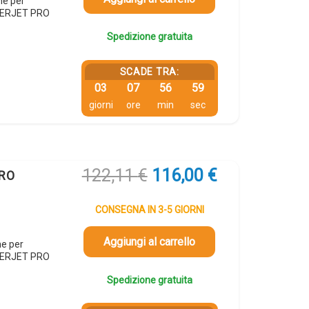
ne per
SERJET PRO
Spedizione gratuita
SCADE TRA:
03
07
56
58
giorni
ore
min
sec
Il
Il
122,11
€
116,00
€
ERO
prezzo
prezzo
originale
attuale
CONSEGNA IN 3-5 GIORNI
era:
è:
122,11 €.
116,00 €.
Aggiungi al carrello
ne per
SERJET PRO
Spedizione gratuita