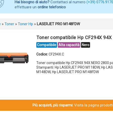
Hai bisogno di aiuto?
Contattaci al numero
(+39) 0776.917
effettuare un
ordine telefonico
e
»
Toner
»
Toner Hp
»
LASERJET PRO M148FDW
Toner compatibile Hp CF294X 94
Compatibile
Alta capacità
Nero
Codice:
CF294X.C
Toner compatibile Hp CF294X 94X NERO 2800 pa
Stampanti: Hp LASERJET PRO M118DW, Hp LA
M148DW, Hp LASERJET PRO M148FDW
Più acquisti, più risparmi:
Visita la pagina prodotto