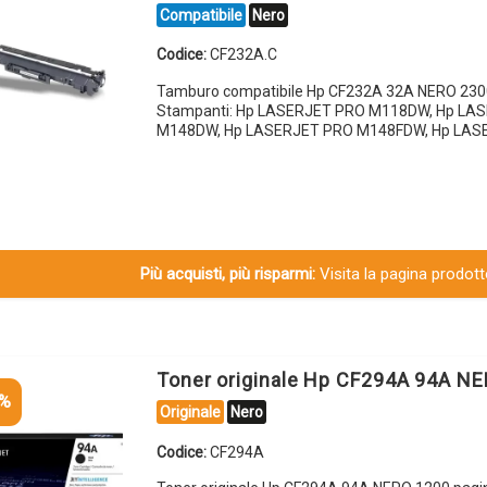
Compatibile
Nero
Codice:
CF232A.C
Tamburo compatibile Hp CF232A 32A NERO 230
Stampanti: Hp LASERJET PRO M118DW, Hp LA
M148DW, Hp LASERJET PRO M148FDW, Hp LAS
Più acquisti, più risparmi:
Visita la pagina prodotto
Toner originale Hp CF294A 94A N
5%
Originale
Nero
Codice:
CF294A