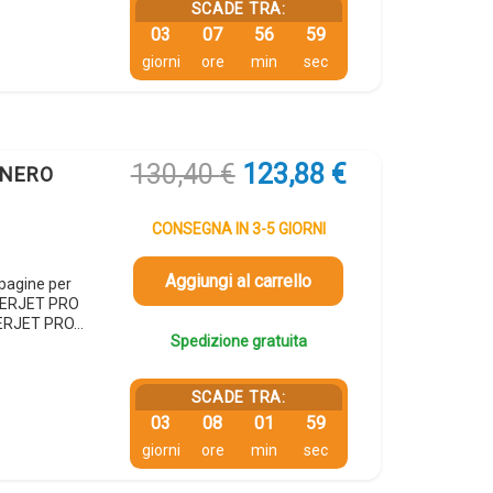
SCADE TRA:
03
07
56
58
giorni
ore
min
sec
Il
Il
130,40
€
123,88
€
 NERO
prezzo
prezzo
originale
attuale
CONSEGNA IN 3-5 GIORNI
era:
è:
130,40 €.
123,88 €.
Aggiungi al carrello
pagine per
SERJET PRO
ERJET PRO…
Spedizione gratuita
SCADE TRA:
03
08
01
58
giorni
ore
min
sec