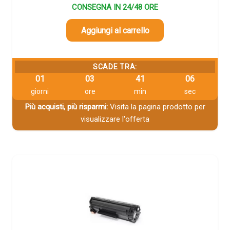
CONSEGNA IN 24/48 ORE
Aggiungi al carrello
SCADE TRA:
01
03
41
06
giorni
ore
min
sec
Più acquisti, più risparmi:
Visita la pagina prodotto per
visualizzare l'offerta