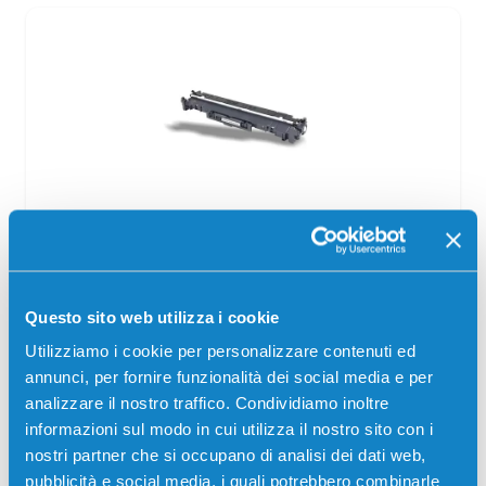
Tamburo compatibile Hp CF232A 32A
NERO
Compatibile
Nero
Questo sito web utilizza i cookie
Codice:
CF232A.C
Utilizziamo i cookie per personalizzare contenuti ed
Tamburo compatibile Hp CF232A 32A NERO 23000
annunci, per fornire funzionalità dei social media e per
pagine per Stampanti: Hp LASERJET PRO M118DW, Hp
analizzare il nostro traffico. Condividiamo inoltre
LASERJET PRO M148DW, Hp LASERJET PRO M148FDW,
Hp LASERJET PRO…
informazioni sul modo in cui utilizza il nostro sito con i
nostri partner che si occupano di analisi dei dati web,
9,00
€
pubblicità e social media, i quali potrebbero combinarle