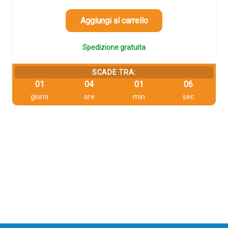
era:
è:
130,40 €.
123,88 €.
Aggiungi al carrello
Spedizione gratuita
SCADE TRA:
01
04
01
06
giorni
ore
min
sec