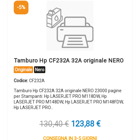
-5%
Tamburo Hp CF232A 32A originale NERO
Originale
Nero
Codice:
CF232A
Tamburo Hp CF232A 32A originale NERO 23000 pagine
per Stampanti: Hp LASERJET PRO M118DW, Hp
LASERJET PRO M148DW, Hp LASERJET PRO M148FDW,
Hp LASERJET PRO…
Il
Il
130,40
€
123,88
€
prezzo
prezzo
originale
attuale
CONSEGNA IN 3-5 GIORNI