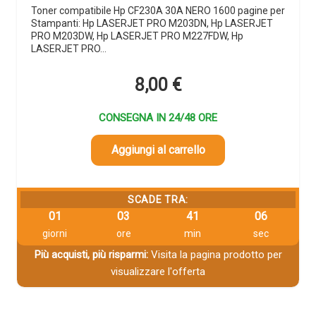
Toner compatibile Hp CF230A 30A NERO 1600 pagine per
Stampanti: Hp LASERJET PRO M203DN, Hp LASERJET
PRO M203DW, Hp LASERJET PRO M227FDW, Hp
LASERJET PRO…
8,00
€
CONSEGNA IN 24/48 ORE
Aggiungi al carrello
SCADE TRA:
01
03
41
06
giorni
ore
min
sec
Più acquisti, più risparmi:
Visita la pagina prodotto per
visualizzare l'offerta