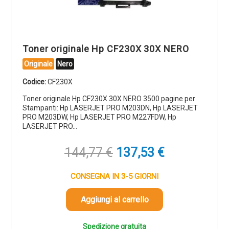
Toner originale Hp CF230X 30X NERO
Originale
Nero
Codice:
CF230X
Toner originale Hp CF230X 30X NERO 3500 pagine per
Stampanti: Hp LASERJET PRO M203DN, Hp LASERJET
PRO M203DW, Hp LASERJET PRO M227FDW, Hp
LASERJET PRO…
Il
Il
144,77
€
137,53
€
prezzo
prezzo
originale
attuale
CONSEGNA IN 3-5 GIORNI
era:
è:
144,77 €.
137,53 €.
Aggiungi al carrello
Spedizione gratuita