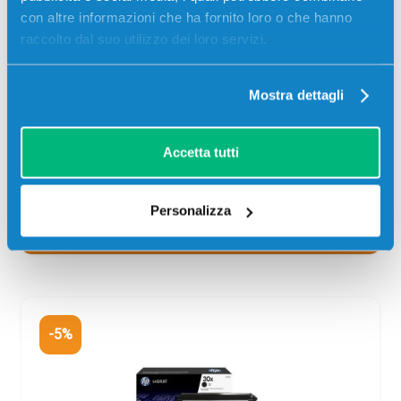
con altre informazioni che ha fornito loro o che hanno
raccolto dal suo utilizzo dei loro servizi.
CONSEGNA IN 24/48 ORE
Aggiungi al carrello
Mostra dettagli
SCADE TRA:
Accetta tutti
01
03
41
06
giorni
ore
min
sec
Personalizza
Più acquisti, più risparmi:
Visita la pagina prodotto per
visualizzare l'offerta
-5%