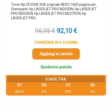
Toner Hp CF230A 30A originale NERO 1600 pagine per
Stampanti: Hp LASERJET PRO M203DN, Hp LASERJET
PRO M203DW, Hp LASERJET PRO M227FDW, Hp
LASERJET PRO…
Il
Il
96,95
€
92,10
€
prezzo
prezzo
originale
attuale
CONSEGNA IN 3-5 GIORNI
era:
è:
96,95 €.
92,10 €.
Aggiungi al carrello
Spedizione gratuita
SCADE TRA:
01
04
01
06
giorni
ore
min
sec