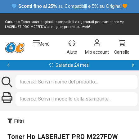
Sconti fino al 25%
su Compatibili e 5% su Originali
Cartucce Toner laser originali, compatibili e rigenerati per stampante Hp
LASERJET PRO M227FDW al miglior prezzo sul web!
Menù
Aiuto
Mio account
Carrello
Garanzia 24 mesi
Filtri
Toner Hp LASERJET PRO M227FDW