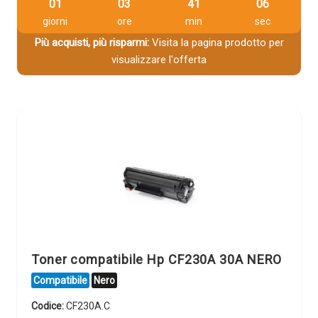
01
03
41
06
giorni
ore
min
sec
Più acquisti, più risparmi:
Visita la pagina prodotto per
visualizzare l'offerta
Toner compatibile Hp CF230A 30A NERO
Compatibile
Nero
Codice:
CF230A.C