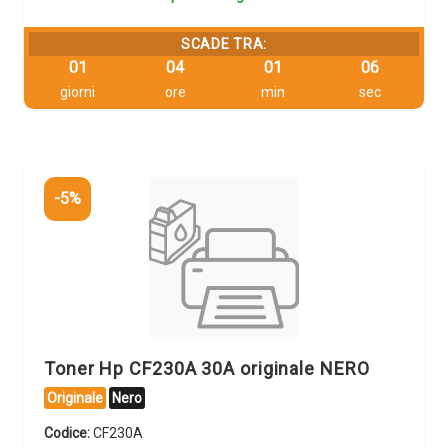
SCADE TRA:
01
04
01
06
giorni
ore
min
sec
-5%
Toner Hp CF230A 30A originale NERO
Originale
Nero
Codice:
CF230A