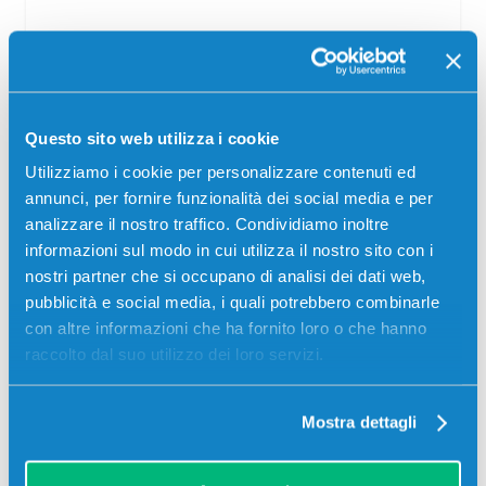
Toner compatibile Hp CF244A 44A NERO
Compatibile
Nero
Codice:
CF244A.C
Questo sito web utilizza i cookie
Toner compatibile Hp CF244A 44A NERO 1000 pagine per
Utilizziamo i cookie per personalizzare contenuti ed
Stampanti: Hp LASERJET PRO M15A, Hp LASERJET PRO
M15W, Hp LASERJET PRO M17A, Hp LASERJET PRO…
annunci, per fornire funzionalità dei social media e per
analizzare il nostro traffico. Condividiamo inoltre
9,50
€
informazioni sul modo in cui utilizza il nostro sito con i
nostri partner che si occupano di analisi dei dati web,
CONSEGNA IN 24/48 ORE
pubblicità e social media, i quali potrebbero combinarle
con altre informazioni che ha fornito loro o che hanno
Aggiungi al carrello
raccolto dal suo utilizzo dei loro servizi.
Mostra dettagli
SCADE TRA:
02
11
36
40
giorni
ore
min
sec