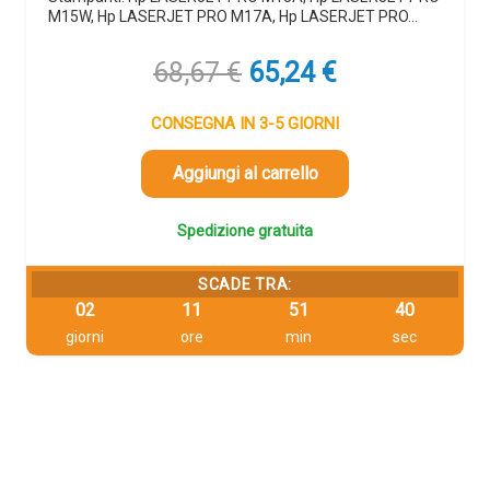
M15W, Hp LASERJET PRO M17A, Hp LASERJET PRO…
Il
Il
68,67
€
65,24
€
prezzo
prezzo
originale
attuale
CONSEGNA IN 3-5 GIORNI
era:
è:
68,67 €.
65,24 €.
Aggiungi al carrello
Spedizione gratuita
SCADE TRA:
02
11
51
40
giorni
ore
min
sec