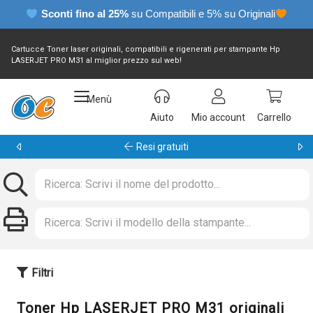
Sconti fino al 25%
su Compatibili e 5% su Originali
Cartucce Toner laser originali, compatibili e rigenerati per stampante Hp
LASERJET PRO M31 al miglior prezzo sul web!
Menù
Aiuto
Mio account
Carrello
Garanzia 24 mesi
Filtri
Toner Hp LASERJET PRO M31 originali