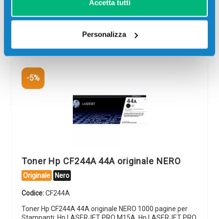
Accetta tutti
Più acquisti, più risparmi:
Visita la pagina prodotto per
visualizzare l'offerta
Personalizza
-5%
Toner Hp CF244A 44A originale NERO
Originale
Nero
Codice:
CF244A
Toner Hp CF244A 44A originale NERO 1000 pagine per
Stampanti: Hp LASERJET PRO M15A, Hp LASERJET PRO