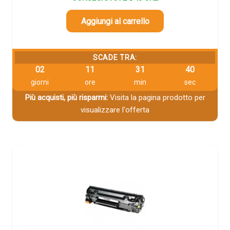
Aggiungi al carrello
SCADE TRA:
02
11
31
40
giorni
ore
min
sec
Più acquisti, più risparmi:
Visita la pagina prodotto per
visualizzare l'offerta