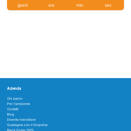
giorni
ore
min
sec
Azienda
Chi siamo
Per l’ambiente
Contatti
Blog
Diventa rivenditore
Guadagna con il Dropship
Black Friday 2025