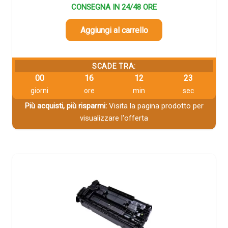
CONSEGNA IN 24/48 ORE
Aggiungi al carrello
SCADE TRA:
00
16
12
23
giorni
ore
min
sec
Più acquisti, più risparmi:
Visita la pagina prodotto per
visualizzare l'offerta