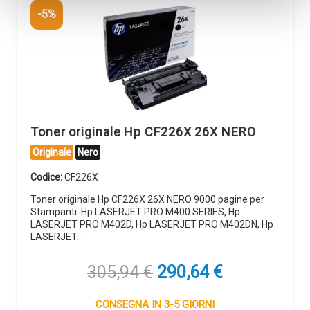
-5%
Toner originale Hp CF226X 26X NERO
Originale
Nero
Codice:
CF226X
Toner originale Hp CF226X 26X NERO 9000 pagine per
Stampanti: Hp LASERJET PRO M400 SERIES, Hp
LASERJET PRO M402D, Hp LASERJET PRO M402DN, Hp
LASERJET…
Il
Il
305,94
€
290,64
€
prezzo
prezzo
originale
attuale
CONSEGNA IN 3-5 GIORNI