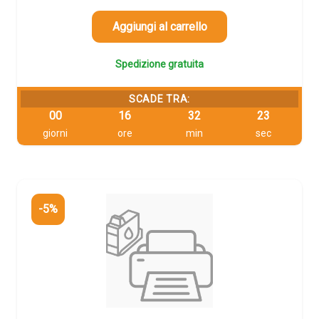
era:
è:
305,94 €.
290,64 €.
Aggiungi al carrello
Spedizione gratuita
SCADE TRA:
00
16
32
23
giorni
ore
min
sec
-5%