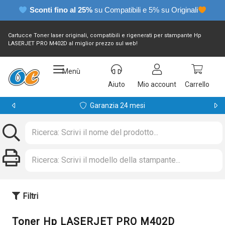
Sconti fino al 25%
su Compatibili e 5% su Originali
Cartucce Toner laser originali, compatibili e rigenerati per stampante Hp
LASERJET PRO M402D al miglior prezzo sul web!
Menù
Aiuto
Mio account
Carrello
Garanzia 24 mesi
Filtri
Toner Hp LASERJET PRO M402D