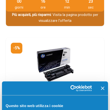
00
16
12
23
giorni
ore
min
sec
Più acquisti, più risparmi:
Visita la pagina prodotto per
visualizzare l'offerta
-5%
Toner originale Hp CF226A 26A NERO
Originale
Nero
Questo sito web utilizza i cookie
Codice:
CF226A