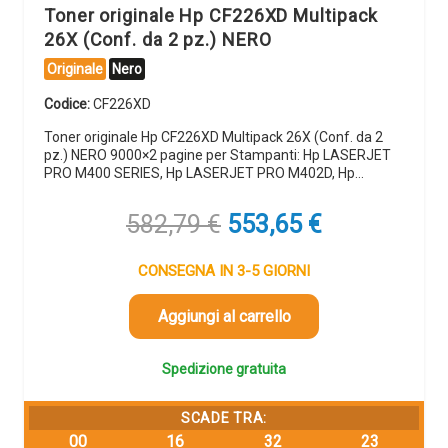
Toner originale Hp CF226XD Multipack
26X (Conf. da 2 pz.) NERO
Originale
Nero
Codice:
CF226XD
Toner originale Hp CF226XD Multipack 26X (Conf. da 2
pz.) NERO 9000×2 pagine per Stampanti: Hp LASERJET
PRO M400 SERIES, Hp LASERJET PRO M402D, Hp…
Il
Il
582,79
€
553,65
€
prezzo
prezzo
originale
attuale
CONSEGNA IN 3-5 GIORNI
era:
è:
582,79 €.
553,65 €.
Aggiungi al carrello
Spedizione gratuita
SCADE TRA:
00
16
32
23