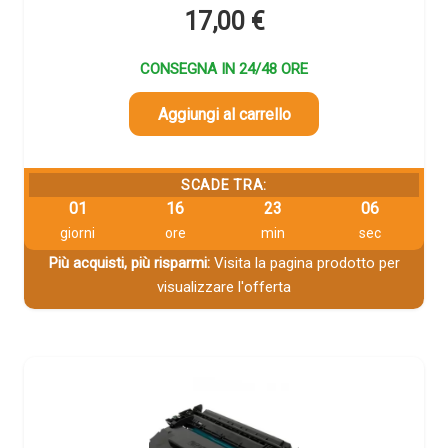
17,00
€
CONSEGNA IN 24/48 ORE
Aggiungi al carrello
SCADE TRA:
01
16
23
05
giorni
ore
min
sec
Più acquisti, più risparmi:
Visita la pagina prodotto per
visualizzare l'offerta