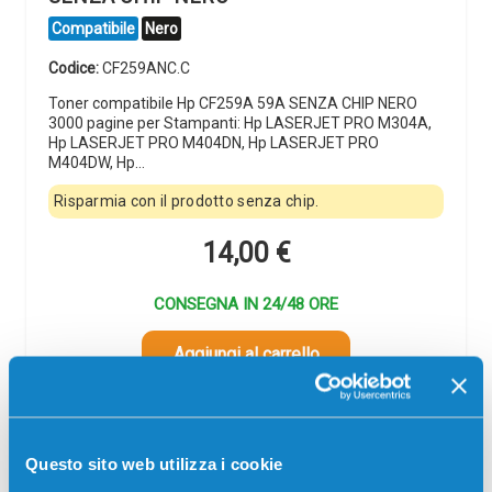
Compatibile
Nero
Codice:
CF259ANC.C
Toner compatibile Hp CF259A 59A SENZA CHIP NERO
3000 pagine per Stampanti: Hp LASERJET PRO M304A,
Hp LASERJET PRO M404DN, Hp LASERJET PRO
M404DW, Hp…
Risparmia con il prodotto senza chip.
14,00
€
CONSEGNA IN 24/48 ORE
Aggiungi al carrello
SCADE TRA:
01
16
23
05
Questo sito web utilizza i cookie
giorni
ore
min
sec