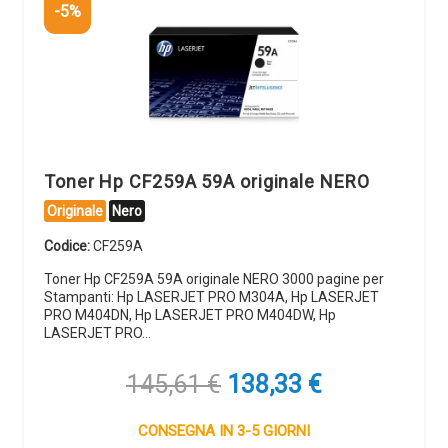
-5%
Toner Hp CF259A 59A originale NERO
Originale
Nero
Codice:
CF259A
Toner Hp CF259A 59A originale NERO 3000 pagine per
Stampanti: Hp LASERJET PRO M304A, Hp LASERJET
PRO M404DN, Hp LASERJET PRO M404DW, Hp
LASERJET PRO…
Il
Il
145,61
€
138,33
€
prezzo
prezzo
originale
attuale
CONSEGNA IN 3-5 GIORNI