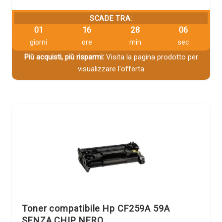
SCADE TRA:
01
16
28
05
giorni
ore
min
sec
Più acquisti, più risparmi:
Visita la pagina prodotto per
visualizzare l'offerta
Toner compatibile Hp CF259A 59A
SENZA CHIP NERO