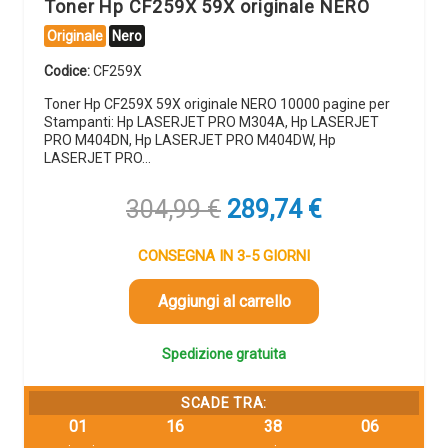
Toner Hp CF259X 59X originale NERO
Originale
Nero
Codice:
CF259X
Toner Hp CF259X 59X originale NERO 10000 pagine per
Stampanti: Hp LASERJET PRO M304A, Hp LASERJET
PRO M404DN, Hp LASERJET PRO M404DW, Hp
LASERJET PRO…
Il
Il
304,99
€
289,74
€
prezzo
prezzo
originale
attuale
CONSEGNA IN 3-5 GIORNI
era:
è:
304,99 €.
289,74 €.
Aggiungi al carrello
Spedizione gratuita
SCADE TRA:
01
16
38
05