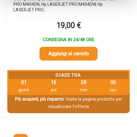
PRO M404DN, Hp LASERJET PRO M404DW, Hp
LASERJET PRO…
19,00
€
CONSEGNA IN 24/48 ORE
Aggiungi al carrello
SCADE TRA:
01
16
28
05
giorni
ore
min
sec
Più acquisti, più risparmi:
Visita la pagina prodotto per
visualizzare l'offerta