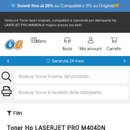
Sconti fino al 25%
su Compatibili e 5% su Originali
Cartucce Toner laser originali, compatibili e rigenerati per stampante Hp
LASERJET PRO M404DN al miglior prezzo sul web!
Menù
Aiuto
Mio account
Carrello
Garanzia 24 mesi
Filtri
Toner Hp LASERJET PRO M404DN