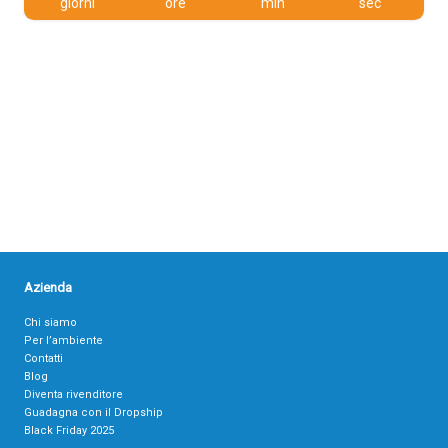
giorni
ore
min
sec
Azienda
Chi siamo
Per l’ambiente
Contatti
Blog
Diventa rivenditore
Guadagna con il Dropship
Black Friday 2025