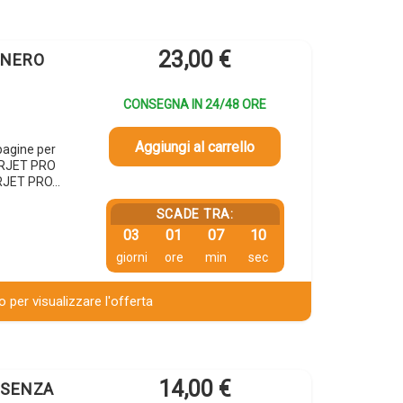
23,00
€
X NERO
CONSEGNA IN 24/48 ORE
Aggiungi al carrello
agine per
ERJET PRO
RJET PRO…
SCADE TRA:
03
01
07
09
giorni
ore
min
sec
 per visualizzare l'offerta
14,00
€
A SENZA