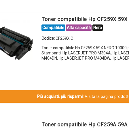
Toner compatibile Hp CF259X 59
Compatibile
Alta capacità
Nero
Codice:
CF259X.C
Toner compatibile Hp CF259X 59X NERO 10000 p
Stampanti: Hp LASERJET PRO M304A, Hp LAS
M404DN, Hp LASERJET PRO M404DW, Hp LASE
Più acquisti, più risparmi:
Visita la pagina prodotto
Toner compatibile Hp CF259A 59