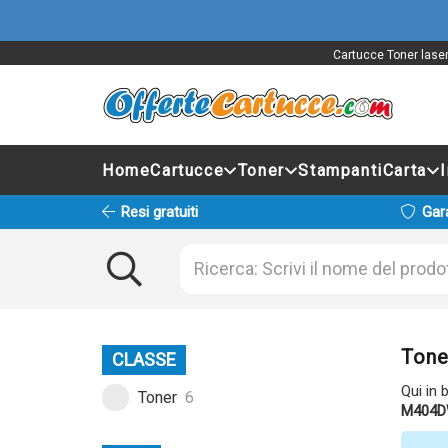
Cartucce Toner laser
Home
Cartucce
Toner
Stampanti
Carta
Resi gratuiti
Gar
Tone
CLASSE
Qui in 
Toner
6
M404