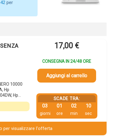
042
per
17,00
€
X SENZA
CONSEGNA IN 24/48 ORE
Aggiungi al carrello
 NERO 10000
A, Hp
04DW, Hp…
SCADE TRA:
03
01
02
09
giorni
ore
min
sec
 per visualizzare l'offerta