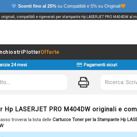
Sconti fino al 25%
su Compatibili e 5% su Originali
 originali, compatibili e rigenerati per stampante Hp LASERJET PRO M404DW al mi
Inchiostri
Plotter
Offerte
anzia 24 mesi
Pagamenti sicuri
r Hp LASERJET PRO M404DW originali e comp
basso troverai la lista delle
Cartucce Toner per la Stampante Hp LA
DW