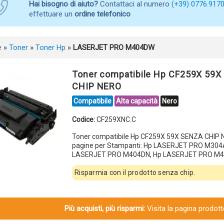
Hai bisogno di aiuto?
Contattaci al numero
(+39) 0776.917
effettuare un
ordine telefonico
e
»
Toner
»
Toner Hp
»
LASERJET PRO M404DW
Toner compatibile Hp CF259X 59
CHIP NERO
Compatibile
Alta capacità
Nero
Codice:
CF259XNC.C
Toner compatibile Hp CF259X 59X SENZA CHIP
pagine per Stampanti: Hp LASERJET PRO M304
LASERJET PRO M404DN, Hp LASERJET PRO M4
Risparmia con il prodotto senza chip.
Più acquisti, più risparmi:
Visita la pagina prodotto