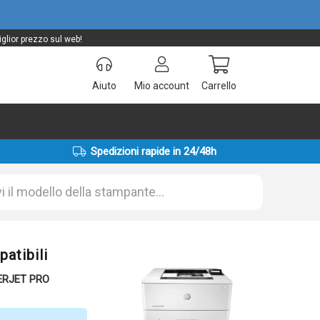
glior prezzo sul web!
Aiuto
Mio account
Carrello
Spedizioni rapide in 24/48h
atibili
SERJET PRO