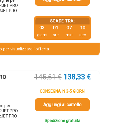
agine per
ERJET PRO
RJET PRO…
SCADE TRA:
03
01
07
09
giorni
ore
min
sec
 per visualizzare l'offerta
Il
Il
145,61
€
138,33
€
ERO
prezzo
prezzo
originale
attuale
CONSEGNA IN 3-5 GIORNI
era:
è:
145,61 €.
138,33 €.
Aggiungi al carrello
ne per
ERJET PRO
RJET PRO…
Spedizione gratuita