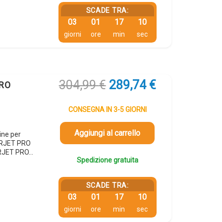
SCADE TRA:
03
01
17
09
giorni
ore
min
sec
Il
Il
304,99
€
289,74
€
ERO
prezzo
prezzo
originale
attuale
CONSEGNA IN 3-5 GIORNI
era:
è:
304,99 €.
289,74 €.
Aggiungi al carrello
ine per
ERJET PRO
RJET PRO…
Spedizione gratuita
SCADE TRA:
03
01
17
09
giorni
ore
min
sec