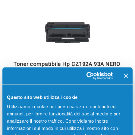
Toner compatibile Hp CZ192A 93A NERO
Compatibile
Nero
Codice:
CZ192A.C
Toner compatibile Hp CZ192A 93A NERO 12000 pagine
Questo sito web utilizza i cookie
per Stampanti: Hp LASERJET PRO M435, Hp LASERJET
PRO M701, Hp LASERJET PRO M706
Utilizziamo i cookie per personalizzare contenuti ed
annunci, per fornire funzionalità dei social media e per
100,00
€
analizzare il nostro traffico. Condividiamo inoltre
informazioni sul modo in cui utilizza il nostro sito con i
NON DISPONIBILE