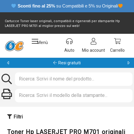
Sconti fino al 25%
su Compatibili e 5% su Originali
Cartucce Toner laser originali, compatibili e rigenerati per stampante Hp
LASERJET PRO M701 al miglior prezzo sul web!
Menù
Aiuto
Mio account
Carrello
Resi gratuiti
Filtri
Toner Hp LASERJET PRO M701 originali