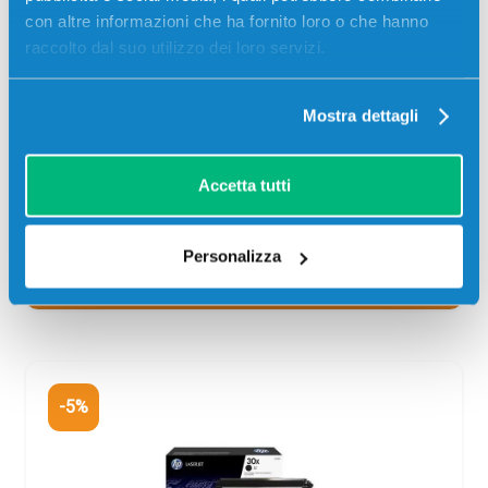
con altre informazioni che ha fornito loro o che hanno
raccolto dal suo utilizzo dei loro servizi.
CONSEGNA IN 24/48 ORE
Aggiungi al carrello
Mostra dettagli
SCADE TRA:
Accetta tutti
03
19
27
20
giorni
ore
min
sec
Personalizza
Più acquisti, più risparmi:
Visita la pagina prodotto per
visualizzare l'offerta
-5%