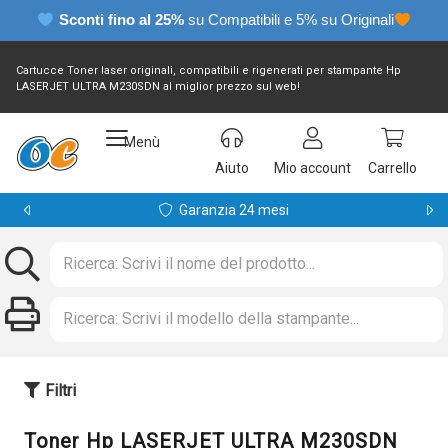
Sconti fino al 25%
su Compatibili e 5% su Originali
Cartucce Toner laser originali, compatibili e rigenerati per stampante Hp
LASERJET ULTRA M230SDN al miglior prezzo sul web!
Menù
Aiuto
Mio account
Carrello
Garanzia 24 mesi
Filtri
Toner Hp LASERJET ULTRA M230SDN