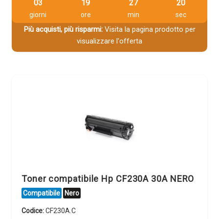
03
19
27
20
giorni
ore
min
sec
Più acquisti, più risparmi:
Visita la pagina prodotto per
visualizzare l'offerta
Toner compatibile Hp CF230A 30A NERO
Compatibile
Nero
Codice:
CF230A.C