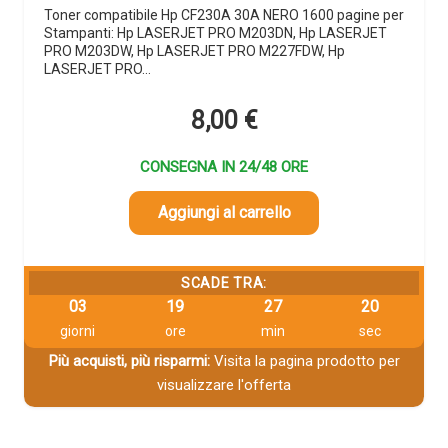
Toner compatibile Hp CF230A 30A NERO 1600 pagine per
Stampanti: Hp LASERJET PRO M203DN, Hp LASERJET
PRO M203DW, Hp LASERJET PRO M227FDW, Hp
LASERJET PRO…
8,00
€
CONSEGNA IN 24/48 ORE
Aggiungi al carrello
SCADE TRA:
03
19
27
20
giorni
ore
min
sec
Più acquisti, più risparmi:
Visita la pagina prodotto per
visualizzare l'offerta