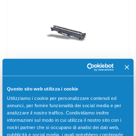
Tamburo compatibile Hp CF232A 32A
NERO
Compatibile
Nero
Questo sito web utilizza i cookie
Codice:
CF232A.C
Utilizziamo i cookie per personalizzare contenuti ed
Tamburo compatibile Hp CF232A 32A NERO 23000
annunci, per fornire funzionalità dei social media e per
pagine per Stampanti: Hp LASERJET PRO M118DW, Hp
analizzare il nostro traffico. Condividiamo inoltre
LASERJET PRO M148DW, Hp LASERJET PRO M148FDW,
Hp LASERJET PRO…
informazioni sul modo in cui utilizza il nostro sito con i
nostri partner che si occupano di analisi dei dati web,
9,00
€
pubblicità e social media, i quali potrebbero combinarle