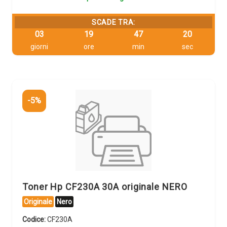
SCADE TRA:
03
19
47
20
giorni
ore
min
sec
-5%
Toner Hp CF230A 30A originale NERO
Originale
Nero
Codice:
CF230A