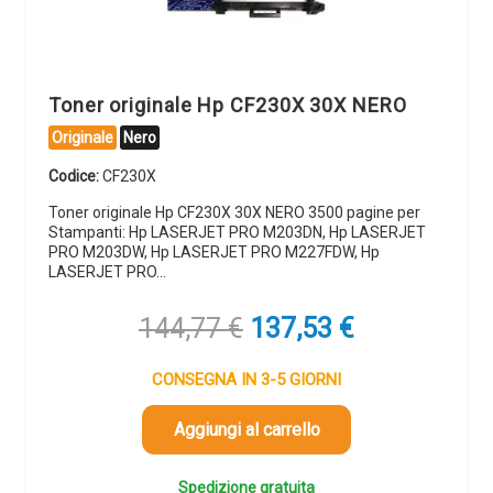
Toner originale Hp CF230X 30X NERO
Originale
Nero
Codice:
CF230X
Toner originale Hp CF230X 30X NERO 3500 pagine per
Stampanti: Hp LASERJET PRO M203DN, Hp LASERJET
PRO M203DW, Hp LASERJET PRO M227FDW, Hp
LASERJET PRO…
Il
Il
144,77
€
137,53
€
prezzo
prezzo
originale
attuale
CONSEGNA IN 3-5 GIORNI
era:
è:
144,77 €.
137,53 €.
Aggiungi al carrello
Spedizione gratuita