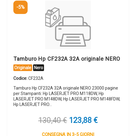
-5%
Tamburo Hp CF232A 32A originale NERO
Originale
Nero
Codice:
CF232A
Tamburo Hp CF232A 32A originale NERO 23000 pagine
per Stampanti: Hp LASERJET PRO M118DW, Hp
LASERJET PRO M148DW, Hp LASERJET PRO M148FDW,
Hp LASERJET PRO…
Il
Il
130,40
€
123,88
€
prezzo
prezzo
originale
attuale
CONSEGNA IN 3-5 GIORNI