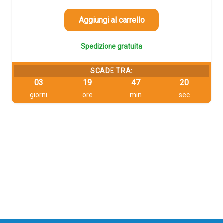
era:
è:
130,40 €.
123,88 €.
Aggiungi al carrello
Spedizione gratuita
SCADE TRA:
03
19
47
20
giorni
ore
min
sec