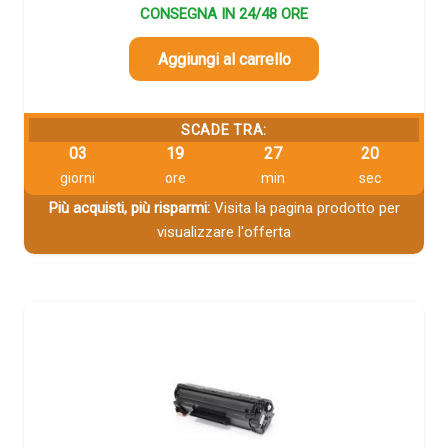
CONSEGNA IN 24/48 ORE
Aggiungi al carrello
SCADE TRA:
03
19
27
20
giorni
ore
min
sec
Più acquisti, più risparmi:
Visita la pagina prodotto per
visualizzare l'offerta