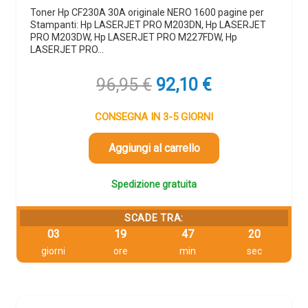
Toner Hp CF230A 30A originale NERO 1600 pagine per
Stampanti: Hp LASERJET PRO M203DN, Hp LASERJET
PRO M203DW, Hp LASERJET PRO M227FDW, Hp
LASERJET PRO…
Il
Il
96,95
€
92,10
€
prezzo
prezzo
originale
attuale
CONSEGNA IN 3-5 GIORNI
era:
è:
96,95 €.
92,10 €.
Aggiungi al carrello
Spedizione gratuita
SCADE TRA:
03
19
47
20
giorni
ore
min
sec