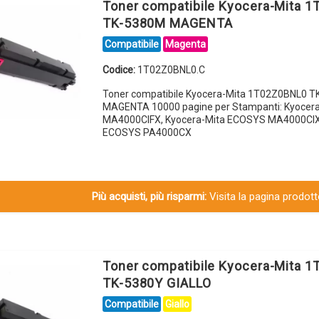
Toner compatibile Kyocera-Mita 
TK-5380M MAGENTA
Compatibile
Magenta
Codice:
1T02Z0BNL0.C
Toner compatibile Kyocera-Mita 1T02Z0BNL0 
MAGENTA 10000 pagine per Stampanti: Kyocer
MA4000CIFX, Kyocera-Mita ECOSYS MA4000CIX,
ECOSYS PA4000CX
Più acquisti, più risparmi:
Visita la pagina prodotto
Toner compatibile Kyocera-Mita 
TK-5380Y GIALLO
Compatibile
Giallo