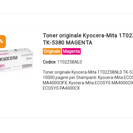
Toner originale Kyocera-Mita 1T0
5%
TK-5380 MAGENTA
Originale
Magenta
Codice:
1T02Z0BNL0
Toner originale Kyocera-Mita 1T02Z0BNL0 TK
10000 pagine per Stampanti: Kyocera-Mita EC
MA4000CIFX, Kyocera-Mita ECOSYS MA4000CIX,
ECOSYS PA4000CX