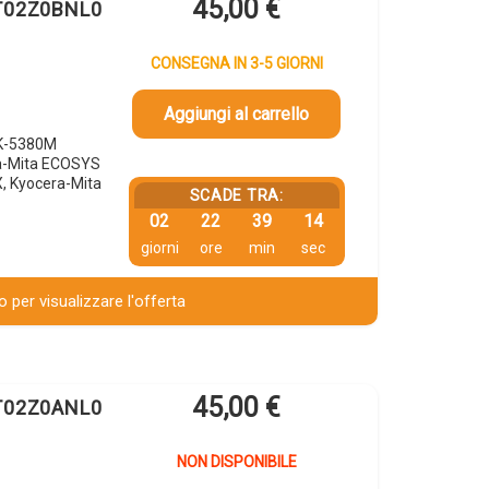
45,00
€
1T02Z0BNL0
CONSEGNA IN 3-5 GIORNI
Aggiungi al carrello
TK-5380M
a-Mita ECOSYS
 Kyocera-Mita
SCADE TRA:
02
22
39
13
giorni
ore
min
sec
 per visualizzare l'offerta
45,00
€
1T02Z0ANL0
NON DISPONIBILE