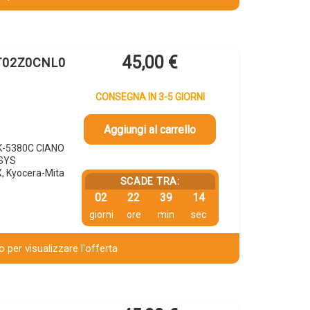
45,00
€
1T02Z0CNL0
CONSEGNA IN 3-5 GIORNI
Aggiungi al carrello
TK-5380C CIANO
OSYS
 Kyocera-Mita
SCADE TRA:
02
22
39
13
giorni
ore
min
sec
 per visualizzare l'offerta