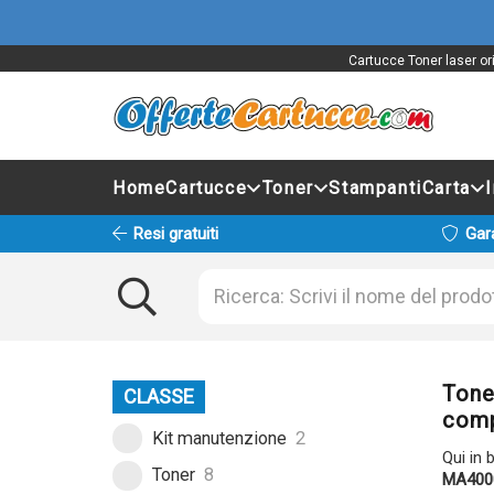
Cartucce Toner laser or
Home
Cartucce
Toner
Stampanti
Carta
Resi gratuiti
Gar
Tone
CLASSE
comp
Kit manutenzione
2
Qui in 
Toner
8
MA400