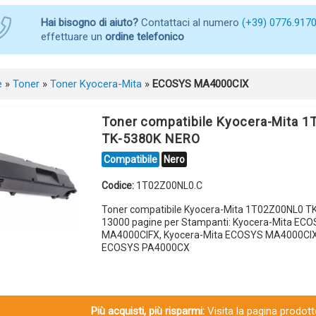
Hai bisogno di aiuto?
Contattaci al numero
(+39) 0776.917
effettuare un
ordine telefonico
e
»
Toner
»
Toner Kyocera-Mita
»
ECOSYS MA4000CIX
Toner compatibile Kyocera-Mita 
TK-5380K NERO
Compatibile
Nero
Codice:
1T02Z00NL0.C
Toner compatibile Kyocera-Mita 1T02Z00NL0 
13000 pagine per Stampanti: Kyocera-Mita EC
MA4000CIFX, Kyocera-Mita ECOSYS MA4000CIX,
ECOSYS PA4000CX
Più acquisti, più risparmi:
Visita la pagina prodotto