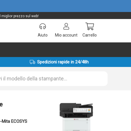
 miglior prezzo sul web!
Aiuto
Mio account
Carrello
Spedizioni rapide in 24/48h
e
a-Mita ECOSYS