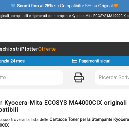
Sconti fino al 25%
su Compatibili e 5% su Originali
iginali, compatibili e rigenerati per stampante Kyocera-Mita ECOSYS MA4000CIX al
Inchiostri
Plotter
Offerte
anzia 24 mesi
Pagamenti sicuri
r Kyocera-Mita ECOSYS MA4000CIX originali 
atibili
basso troverai la lista delle
Cartucce Toner per la Stampante Kyocer
0CIX