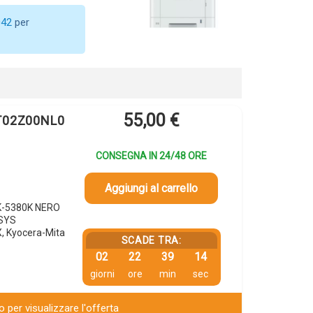
042
per
55,00
€
1T02Z00NL0
CONSEGNA IN 24/48 ORE
Aggiungi al carrello
TK-5380K NERO
OSYS
 Kyocera-Mita
SCADE TRA:
02
22
39
13
giorni
ore
min
sec
 per visualizzare l'offerta