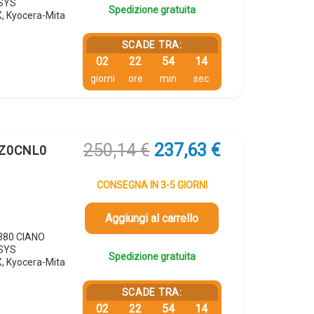
OSYS
Spedizione gratuita
 Kyocera-Mita
SCADE TRA:
02
22
54
13
giorni
ore
min
sec
Il
Il
250,14
€
237,63
€
02Z0CNL0
prezzo
prezzo
originale
attuale
CONSEGNA IN 3-5 GIORNI
era:
è:
250,14 €.
237,63 €.
Aggiungi al carrello
5380 CIANO
OSYS
Spedizione gratuita
 Kyocera-Mita
SCADE TRA:
02
22
54
13