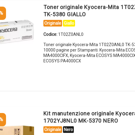
Toner originale Kyocera-Mita 1T0
5%
TK-5380 GIALLO
Originale
Giallo
Codice:
1T02Z0ANL0
Toner originale Kyocera-Mita 1T02Z0ANL0 TK-
10000 pagine per Stampanti: Kyocera-Mita EC
MA4000CIFX, Kyocera-Mita ECOSYS MA4000CIX,
ECOSYS PA4000CX
Kit manutenzione originale Kyocer
5%
1702YJ8NL0 MK-5370 NERO
Originale
Nero