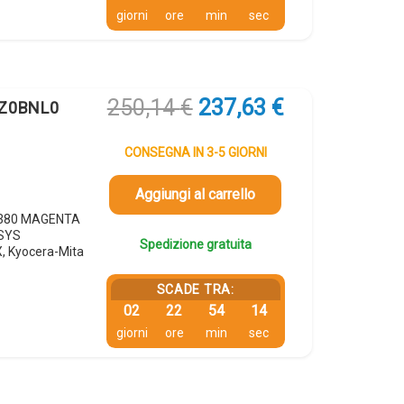
giorni
ore
min
sec
Il
Il
250,14
€
237,63
€
2Z0BNL0
prezzo
prezzo
originale
attuale
CONSEGNA IN 3-5 GIORNI
era:
è:
250,14 €.
237,63 €.
Aggiungi al carrello
-5380 MAGENTA
OSYS
Spedizione gratuita
 Kyocera-Mita
SCADE TRA:
02
22
54
13
giorni
ore
min
sec