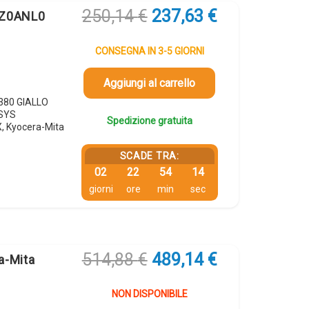
Il
Il
250,14
€
237,63
€
2Z0ANL0
prezzo
prezzo
originale
attuale
CONSEGNA IN 3-5 GIORNI
era:
è:
250,14 €.
237,63 €.
Aggiungi al carrello
5380 GIALLO
OSYS
Spedizione gratuita
 Kyocera-Mita
SCADE TRA:
02
22
54
13
giorni
ore
min
sec
Il
Il
514,88
€
489,14
€
a-Mita
prezzo
prezzo
originale
attuale
NON DISPONIBILE
era:
è: