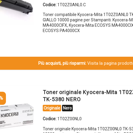
Codice:
1T02Z0ANL0.C
Toner compatibile Kyocera-Mita 1T02Z0ANL0 
GIALLO 10000 pagine per Stampanti: Kyocera-
MA4000CIFX, Kyocera-Mita ECOSYS MA4000CIX,
ECOSYS PA4000CX
Più acquisti, più risparmi:
Visita la pagina prodotto
Toner originale Kyocera-Mita 1T0
5%
TK-5380 NERO
Originale
Nero
Codice:
1T02Z00NL0
Toner originale Kyocera-Mita 1T02Z00NL0 TK-