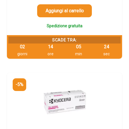
era:
è:
151,42 €.
143,85 €.
Aggiungi al carrello
Spedizione gratuita
SCADE TRA:
02
14
05
23
giorni
ore
min
sec
-5%