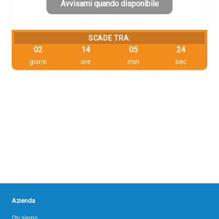
40,79 €.
38,75 €.
Avvisami quando disponibile
SCADE TRA:
02
14
05
23
giorni
ore
min
sec
Azienda
Chi siamo