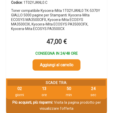
Codice:
1T02YJANL0.C
Toner compatibile Kyocera-Mita 1T02YJANL0 TK-5370Y
GIALLO 5000 pagine per Stampanti: Kyocera-Mita
ECOSYS MA3500CIFX, Kyocera-Mita ECOSYS
MA3500CIX, Kyocera-Mita ECOSYS PA3500CIFX,
Kyocera-Mita ECOSYS PA3500CX
47,00
€
CONSEGNA IN 24/48 ORE
Aggiungi al carrello
SCADE TRA:
02
13
50
23
giorni
ore
min
sec
Più acquisti, più risparmi:
Visita la pagina prodotto per
visualizzare l'offerta