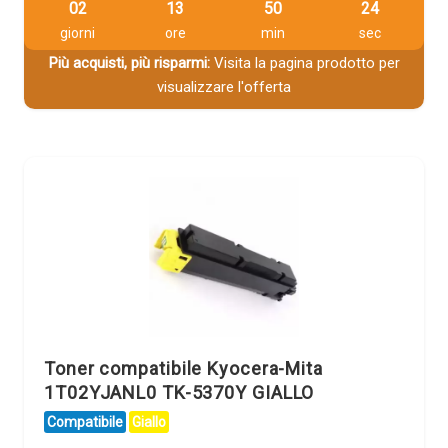
02
13
50
23
giorni
ore
min
sec
Più acquisti, più risparmi:
Visita la pagina prodotto per
visualizzare l'offerta
Toner compatibile Kyocera-Mita
1T02YJANL0 TK-5370Y GIALLO
Compatibile
Giallo