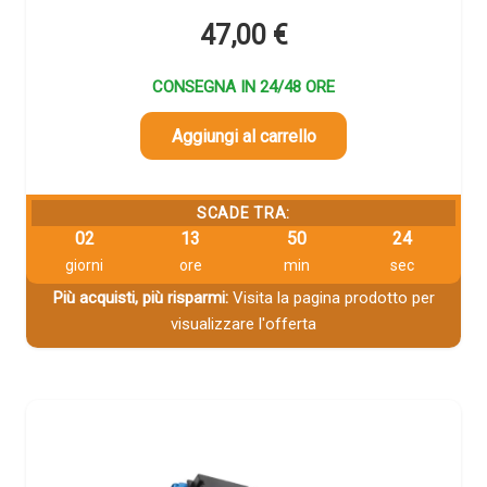
47,00
€
CONSEGNA IN 24/48 ORE
Aggiungi al carrello
SCADE TRA:
02
13
50
23
giorni
ore
min
sec
Più acquisti, più risparmi:
Visita la pagina prodotto per
visualizzare l'offerta