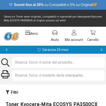
Sconti fino al 25%
su Compatibili e 5% su Originali
Cartucce Toner laser originali, compatibili e rigenerati per stampante Kyocera-
Mita ECOSYS PA3500CX al miglior prezzo sul web!
Menù
Aiuto
Mio account
Carrello
Garanzia 24 mesi
Filtri
Toner Kyocera-Mita ECOSYS PA3500CX