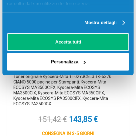
raccolto dal suo utilizzo dei loro servizi.
Mostra dettagli
Toner originale Kyocera-Mita
Accetta tutti
1T02YJCNL0 TK-5370 CIANO
Originale
Ciano
Personalizza
Codice:
1T02YJCNL0
Toner originale Kyocera-Mita 1T02YJCNL0 TK-5370
CIANO 5000 pagine per Stampanti: Kyocera-Mita
ECOSYS MA3500CIFX, Kyocera-Mita ECOSYS
MA3500CIX, Kyocera-Mita ECOSYS MA350CIFX,
Kyocera-Mita ECOSYS PA3500CIFX, Kyocera-Mita
ECOSYS PA3500CX
Il
Il
151,42
€
143,85
€
prezzo
prezzo
originale
attuale
CONSEGNA IN 3-5 GIORNI