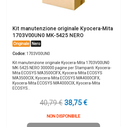
Kit manutenzione originale Kyocera-Mita
1703V00UN0 MK-5425 NERO
Originale
Nero
Codice:
1703V00UN0
Kit manutenzione originale Kyocera-Mita 1703V00UN0
MK-5425 NERO 300000 pagine per Stampanti: Kyocera-
Mita ECOSYS MA3500CIFX, Kyocera-Mita ECOSYS
MA3500CIX, Kyocera-Mita ECOSYS MA4000CIFX,
Kyocera-Mita ECOSYS MA4000CIX, Kyocera-Mita
ECOSYS…
Il
Il
40,79
€
38,75
€
prezzo
prezzo
originale
attuale
NON DISPONIBILE
era:
è: