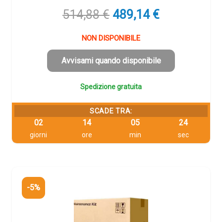
Il
Il
514,88
€
489,14
€
prezzo
prezzo
originale
attuale
NON DISPONIBILE
era:
è:
514,88 €.
489,14 €.
Avvisami quando disponibile
Spedizione gratuita
SCADE TRA:
02
14
05
23
giorni
ore
min
sec
-5%