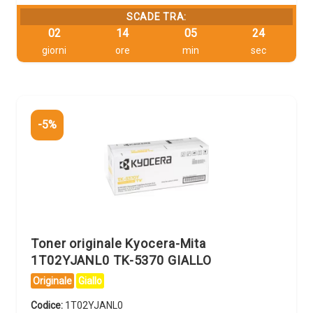
SCADE TRA:
02
14
05
23
giorni
ore
min
sec
-5%
Toner originale Kyocera-Mita
1T02YJANL0 TK-5370 GIALLO
Originale
Giallo
Codice:
1T02YJANL0