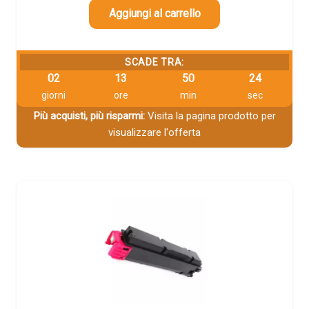
Aggiungi al carrello
SCADE TRA:
02
13
50
23
giorni
ore
min
sec
Più acquisti, più risparmi:
Visita la pagina prodotto per
visualizzare l'offerta