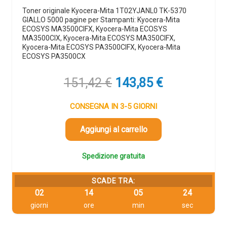
Toner originale Kyocera-Mita 1T02YJANL0 TK-5370
GIALLO 5000 pagine per Stampanti: Kyocera-Mita
ECOSYS MA3500CIFX, Kyocera-Mita ECOSYS
MA3500CIX, Kyocera-Mita ECOSYS MA350CIFX,
Kyocera-Mita ECOSYS PA3500CIFX, Kyocera-Mita
ECOSYS PA3500CX
Il
Il
151,42
€
143,85
€
prezzo
prezzo
originale
attuale
CONSEGNA IN 3-5 GIORNI
era:
è:
151,42 €.
143,85 €.
Aggiungi al carrello
Spedizione gratuita
SCADE TRA:
02
14
05
23
giorni
ore
min
sec