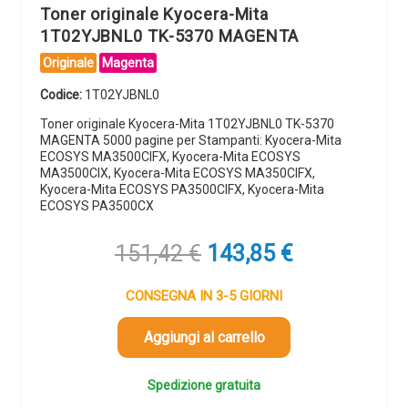
Toner originale Kyocera-Mita
1T02YJBNL0 TK-5370 MAGENTA
Originale
Magenta
Codice:
1T02YJBNL0
Toner originale Kyocera-Mita 1T02YJBNL0 TK-5370
MAGENTA 5000 pagine per Stampanti: Kyocera-Mita
ECOSYS MA3500CIFX, Kyocera-Mita ECOSYS
MA3500CIX, Kyocera-Mita ECOSYS MA350CIFX,
Kyocera-Mita ECOSYS PA3500CIFX, Kyocera-Mita
ECOSYS PA3500CX
Il
Il
151,42
€
143,85
€
prezzo
prezzo
originale
attuale
CONSEGNA IN 3-5 GIORNI
era:
è:
151,42 €.
143,85 €.
Aggiungi al carrello
Spedizione gratuita