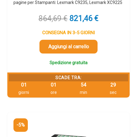
pagine per Stampanti: Lexmark C9235, Lexmark XC9225
Il
Il
864,69
€
821,46
€
prezzo
prezzo
originale
attuale
CONSEGNA IN 3-5 GIORNI
era:
è:
864,69 €.
821,46 €.
Aggiungi al carrello
Spedizione gratuita
SCADE TRA:
01
01
54
28
giorni
ore
min
sec
-5%