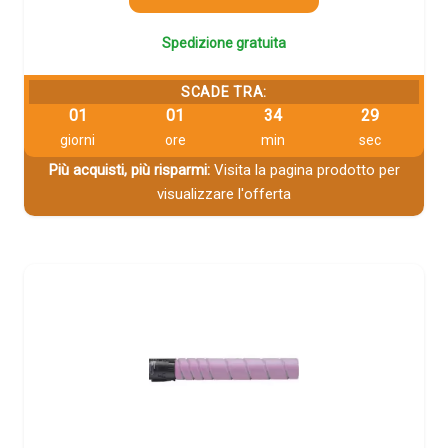
Spedizione gratuita
SCADE TRA:
01
01
34
28
giorni
ore
min
sec
Più acquisti, più risparmi:
Visita la pagina prodotto per
visualizzare l'offerta