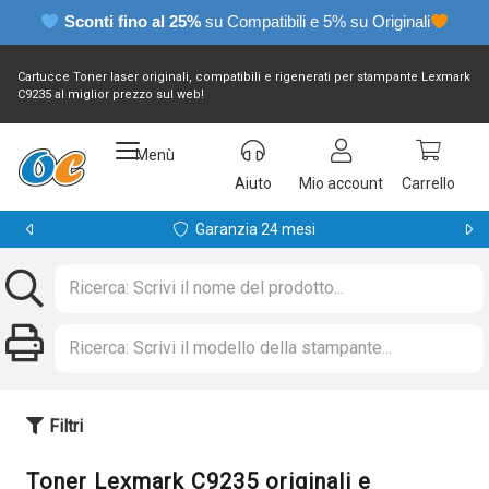
Sconti fino al 25%
su Compatibili e 5% su Originali
Cartucce Toner laser originali, compatibili e rigenerati per stampante Lexmark
C9235 al miglior prezzo sul web!
Menù
Aiuto
Mio account
Carrello
Garanzia 24 mesi
Filtri
Toner Lexmark C9235 originali e