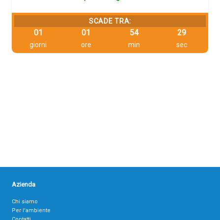
SCADE TRA:
01
01
54
28
giorni
ore
min
sec
Azienda
Chi siamo
Per l’ambiente
Contatti