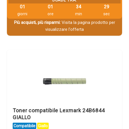
SCADE TRA:
01
01
34
28
giorni
ore
min
sec
Più acquisti, più risparmi:
Visita la pagina prodotto per
visualizzare l'offerta
Toner compatibile Lexmark 24B6844
GIALLO
Compatibile
Giallo