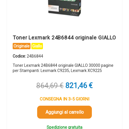
Toner Lexmark 24B6844 originale GIALLO
Originale
Giallo
Codice:
24B6844
Toner Lexmark 24B6844 originale GIALLO 30000 pagine
per Stampanti: Lexmark C9235, Lexmark XC9225
Il
Il
864,69
€
821,46
€
prezzo
prezzo
originale
attuale
CONSEGNA IN 3-5 GIORNI
era:
è:
864,69 €.
821,46 €.
Aggiungi al carrello
Spedizione gratuita