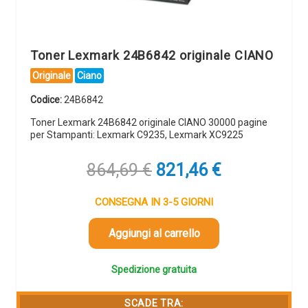
Toner Lexmark 24B6842 originale CIANO
Originale
Ciano
Codice:
24B6842
Toner Lexmark 24B6842 originale CIANO 30000 pagine
per Stampanti: Lexmark C9235, Lexmark XC9225
Il
Il
864,69
€
821,46
€
prezzo
prezzo
originale
attuale
CONSEGNA IN 3-5 GIORNI
era:
è:
864,69 €.
821,46 €.
Aggiungi al carrello
Spedizione gratuita
SCADE TRA: