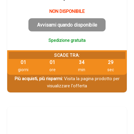
NON DISPONIBILE
Avvisami quando disponibile
Spedizione gratuita
SCADE TRA:
01
01
34
28
giorni
ore
min
sec
Più acquisti, più risparmi:
Visita la pagina prodotto per
visualizzare l'offerta