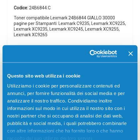
Codice:
24B6844.C
Toner compatibile Lexmark 24B6844 GIALLO 30000
pagine per Stampanti: Lexmark C9235, Lexmark XC9225,
Lexmark XC9235, Lexmark XC9245, Lexmark XC9255,
Lexmark XC9265
69,00
€
CONSEGNA IN 3-5 GIORNI
Questo sito web utilizza i cookie
Aggiungi al carrello
Utilizziamo i cookie per personalizzare contenuti ed
annunci, per fornire funzionalità dei social media e per
Spedizione gratuita
analizzare il nostro traffico. Condividiamo inoltre
informazioni sul modo in cui utilizza il nostro sito con i
SCADE TRA:
nostri partner che si occupano di analisi dei dati web,
01
01
34
28
pubblicità e social media, i quali potrebbero combinarle
giorni
ore
min
sec
con altre informazioni che ha fornito loro o che hanno
Più acquisti, più risparmi:
Visita la pagina prodotto per
raccolto dal suo utilizzo dei loro servizi.