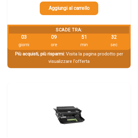
Aggiungi al carrello
SCADE TRA:
03
09
51
31
giorni
ore
min
sec
Più acquisti, più risparmi:
Visita la pagina prodotto per
visualizzare l'offerta