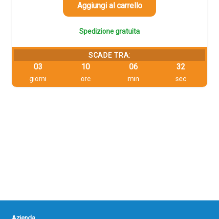
70,74 €.
67,20 €.
Aggiungi al carrello
Spedizione gratuita
SCADE TRA:
03
10
06
31
giorni
ore
min
sec
Azienda