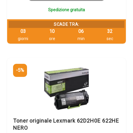
Spedizione gratuita
SCADE TRA:
03
10
06
31
giorni
ore
min
sec
-5%
Toner originale Lexmark 62D2H0E 622HE
NERO