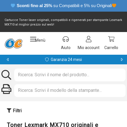
Sconti fino al 25%
su Compatibili e 5% su Originali
Cartucce Toner laser originali, compatibili e rigenerati per stampante Lexmark
MX710 al miglior prezzo sul web!
Menù
Aiuto
Mio account
Carrello
Garanzia 24 mesi
Filtri
Toner Lexmark MX710 originali e