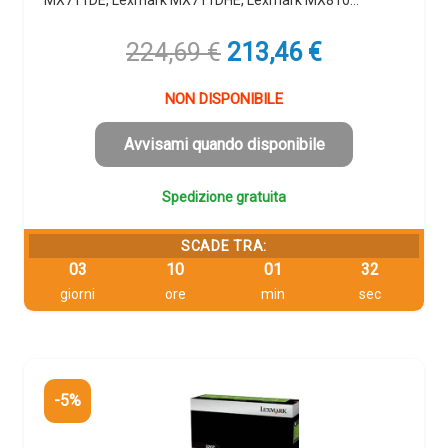
MX711DE, Lexmark MX711DHE, Lexmark MX810…
Il
Il
224,69
€
213,46
€
prezzo
prezzo
originale
attuale
NON DISPONIBILE
era:
è:
224,69 €.
213,46 €.
Avvisami quando disponibile
Spedizione gratuita
SCADE TRA:
03
10
01
31
giorni
ore
min
sec
-5%