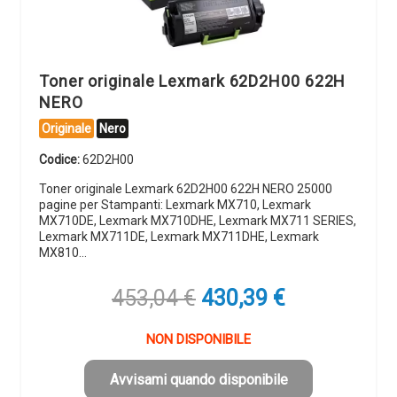
Toner originale Lexmark 62D2H00 622H
NERO
Originale
Nero
Codice:
62D2H00
Toner originale Lexmark 62D2H00 622H NERO 25000
pagine per Stampanti: Lexmark MX710, Lexmark
MX710DE, Lexmark MX710DHE, Lexmark MX711 SERIES,
Lexmark MX711DE, Lexmark MX711DHE, Lexmark
MX810…
Il
Il
453,04
€
430,39
€
prezzo
prezzo
originale
attuale
NON DISPONIBILE
era:
è:
453,04 €.
430,39 €.
Avvisami quando disponibile