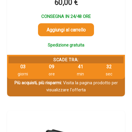
60,00
€
CONSEGNA IN 24/48 ORE
Aggiungi al carrello
Spedizione gratuita
SCADE TRA:
03
09
41
31
giorni
ore
min
sec
Più acquisti, più risparmi:
Visita la pagina prodotto per
visualizzare l'offerta