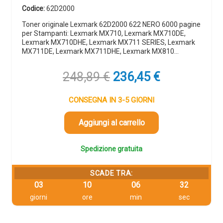
Codice:
62D2000
Toner originale Lexmark 62D2000 622 NERO 6000 pagine
per Stampanti: Lexmark MX710, Lexmark MX710DE,
Lexmark MX710DHE, Lexmark MX711 SERIES, Lexmark
MX711DE, Lexmark MX711DHE, Lexmark MX810…
Il
Il
248,89
€
236,45
€
prezzo
prezzo
originale
attuale
CONSEGNA IN 3-5 GIORNI
era:
è:
248,89 €.
236,45 €.
Aggiungi al carrello
Spedizione gratuita
SCADE TRA:
03
10
06
31
giorni
ore
min
sec