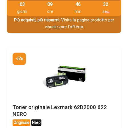
03
09
46
31
giorni
ore
min
sec
Più acquisti, più risparmi:
Visita la pagina prodotto per
visualizzare l'offerta
-5%
Toner originale Lexmark 62D2000 622
NERO
Originale
Nero