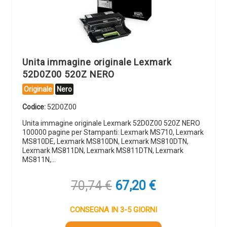
Unita immagine originale Lexmark
52D0Z00 520Z NERO
Originale
Nero
Codice:
52D0Z00
Unita immagine originale Lexmark 52D0Z00 520Z NERO
100000 pagine per Stampanti: Lexmark MS710, Lexmark
MS810DE, Lexmark MS810DN, Lexmark MS810DTN,
Lexmark MS811DN, Lexmark MS811DTN, Lexmark
MS811N,…
Il
Il
70,74
€
67,20
€
prezzo
prezzo
originale
attuale
CONSEGNA IN 3-5 GIORNI
era:
è: