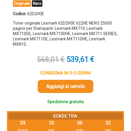
Originale
Nero
Codice:
62D2H0E
Toner originale Lexmark 62D2H0E 622HE NERO 25000
pagine per Stampanti: Lexmark MX710, Lexmark
MX710DE, Lexmark MX710DHE, Lexmark MX711 SERIES,
Lexmark MX711DE, Lexmark MX711DHE, Lexmark
MX810…
Il
Il
568,01
€
539,61
€
prezzo
prezzo
originale
attuale
CONSEGNA IN 3-5 GIORNI
era:
è:
568,01 €.
539,61 €.
Aggiungi al carrello
Spedizione gratuita
SCADE TRA:
03
10
06
31
giorni
ore
min
sec