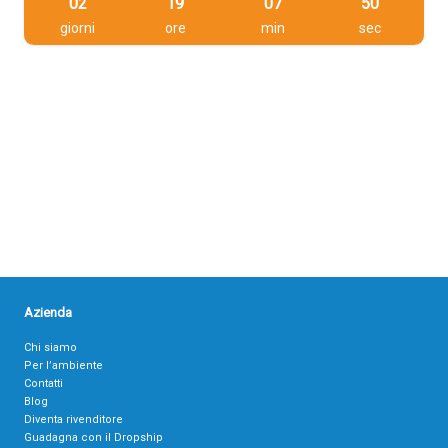
02
19
07
49
giorni
ore
min
sec
Azienda
Chi siamo
Per l’ambiente
Contatti
Blog
Diventa rivenditore
Guadagna con il Dropship