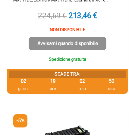
MX711DE, Lexmark MX711DHE, Lexmark MX810…
Il
Il
224,69
€
213,46
€
prezzo
prezzo
originale
attuale
NON DISPONIBILE
era:
è:
224,69 €.
213,46 €.
Avvisami quando disponibile
Spedizione gratuita
SCADE TRA:
02
19
02
49
giorni
ore
min
sec
-5%