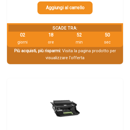
Aggiungi al carrello
SCADE TRA:
02
18
52
49
giorni
ore
min
sec
Più acquisti, più risparmi:
Visita la pagina prodotto per
visualizzare l'offerta