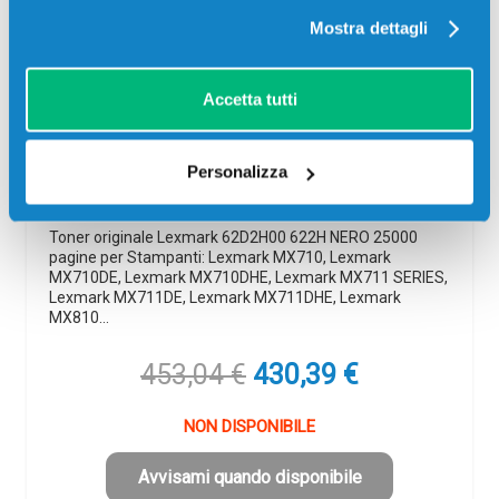
Mostra dettagli
Accetta tutti
Toner originale Lexmark 62D2H00 622H
NERO
Originale
Nero
Personalizza
Codice:
62D2H00
Toner originale Lexmark 62D2H00 622H NERO 25000
pagine per Stampanti: Lexmark MX710, Lexmark
MX710DE, Lexmark MX710DHE, Lexmark MX711 SERIES,
Lexmark MX711DE, Lexmark MX711DHE, Lexmark
MX810…
Il
Il
453,04
€
430,39
€
prezzo
prezzo
originale
attuale
NON DISPONIBILE
era:
è:
453,04 €.
430,39 €.
Avvisami quando disponibile