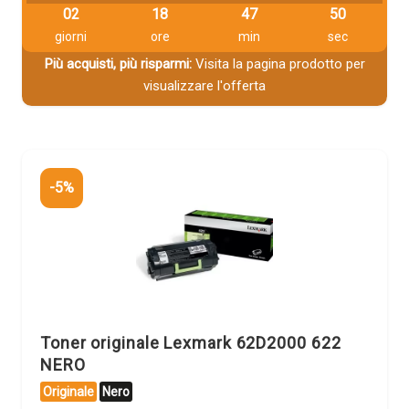
02
18
47
49
giorni
ore
min
sec
Più acquisti, più risparmi:
Visita la pagina prodotto per
visualizzare l'offerta
-5%
Toner originale Lexmark 62D2000 622
NERO
Originale
Nero