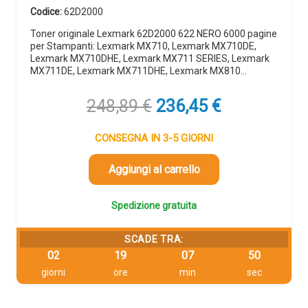
Codice:
62D2000
Toner originale Lexmark 62D2000 622 NERO 6000 pagine
per Stampanti: Lexmark MX710, Lexmark MX710DE,
Lexmark MX710DHE, Lexmark MX711 SERIES, Lexmark
MX711DE, Lexmark MX711DHE, Lexmark MX810…
Il
Il
248,89
€
236,45
€
prezzo
prezzo
originale
attuale
CONSEGNA IN 3-5 GIORNI
era:
è:
248,89 €.
236,45 €.
Aggiungi al carrello
Spedizione gratuita
SCADE TRA:
02
19
07
49
giorni
ore
min
sec