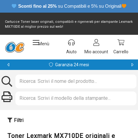
Sconti fino al 25%
su Compatibili e 5% su Originali
Cartucce Toner laser originali, compatibili e rigenerati per stampante Lexmark
MX710DE al miglior prezzo sul web!
Menù
Aiuto
Mio account
Carrello
Garanzia 24 mesi
Filtri
Toner Lexmark MX710DE originali e