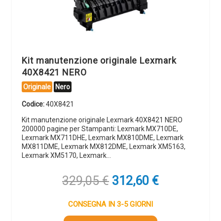
Kit manutenzione originale Lexmark
40X8421 NERO
Originale
Nero
Codice:
40X8421
Kit manutenzione originale Lexmark 40X8421 NERO
200000 pagine per Stampanti: Lexmark MX710DE,
Lexmark MX711DHE, Lexmark MX810DME, Lexmark
MX811DME, Lexmark MX812DME, Lexmark XM5163,
Lexmark XM5170, Lexmark…
Il
Il
329,05
€
312,60
€
prezzo
prezzo
originale
attuale
CONSEGNA IN 3-5 GIORNI
era:
è: