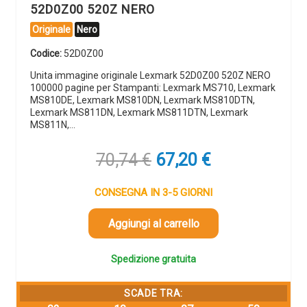
52D0Z00 520Z NERO
Originale
Nero
Codice:
52D0Z00
Unita immagine originale Lexmark 52D0Z00 520Z NERO
100000 pagine per Stampanti: Lexmark MS710, Lexmark
MS810DE, Lexmark MS810DN, Lexmark MS810DTN,
Lexmark MS811DN, Lexmark MS811DTN, Lexmark
MS811N,…
Il
Il
70,74
€
67,20
€
prezzo
prezzo
originale
attuale
CONSEGNA IN 3-5 GIORNI
era:
è:
70,74 €.
67,20 €.
Aggiungi al carrello
Spedizione gratuita
SCADE TRA: