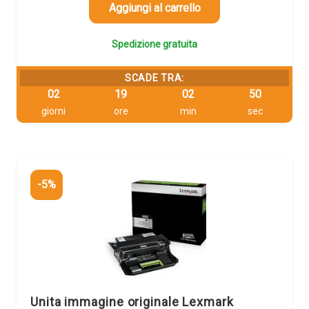
329,05 €.
312,60 €.
Aggiungi al carrello
Spedizione gratuita
SCADE TRA:
02
19
02
49
giorni
ore
min
sec
-5%
Unita immagine originale Lexmark