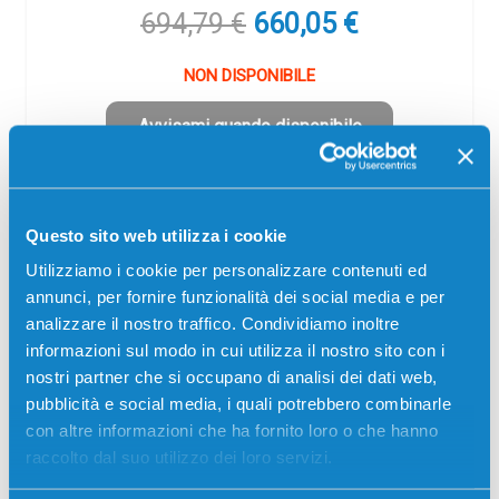
Il
Il
694,79
€
660,05
€
prezzo
prezzo
originale
attuale
NON DISPONIBILE
era:
è:
694,79 €.
660,05 €.
Avvisami quando disponibile
Spedizione gratuita
Questo sito web utilizza i cookie
SCADE TRA:
02
19
07
49
Utilizziamo i cookie per personalizzare contenuti ed
giorni
ore
min
sec
annunci, per fornire funzionalità dei social media e per
analizzare il nostro traffico. Condividiamo inoltre
informazioni sul modo in cui utilizza il nostro sito con i
nostri partner che si occupano di analisi dei dati web,
pubblicità e social media, i quali potrebbero combinarle
-5%
con altre informazioni che ha fornito loro o che hanno
raccolto dal suo utilizzo dei loro servizi.