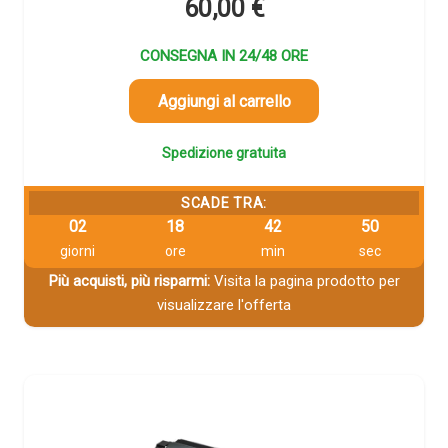
60,00
€
CONSEGNA IN 24/48 ORE
Aggiungi al carrello
Spedizione gratuita
SCADE TRA:
02
18
42
49
giorni
ore
min
sec
Più acquisti, più risparmi:
Visita la pagina prodotto per
visualizzare l'offerta