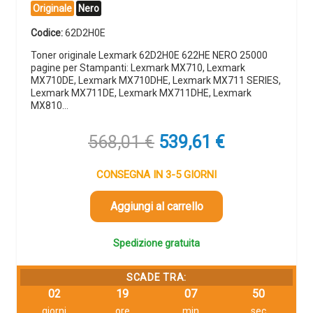
Originale
Nero
Codice:
62D2H0E
Toner originale Lexmark 62D2H0E 622HE NERO 25000
pagine per Stampanti: Lexmark MX710, Lexmark
MX710DE, Lexmark MX710DHE, Lexmark MX711 SERIES,
Lexmark MX711DE, Lexmark MX711DHE, Lexmark
MX810…
Il
Il
568,01
€
539,61
€
prezzo
prezzo
originale
attuale
CONSEGNA IN 3-5 GIORNI
era:
è:
568,01 €.
539,61 €.
Aggiungi al carrello
Spedizione gratuita
SCADE TRA:
02
19
07
49
giorni
ore
min
sec