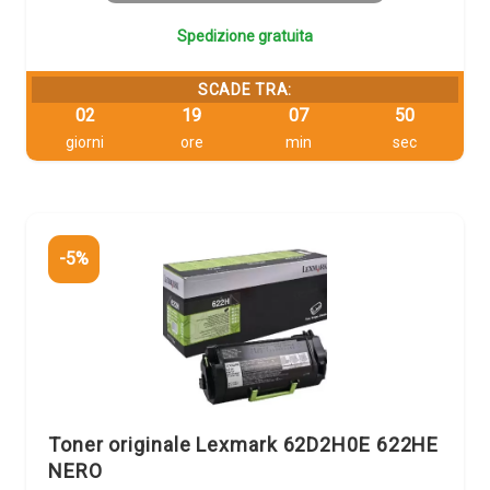
Spedizione gratuita
SCADE TRA:
02
19
07
49
giorni
ore
min
sec
-5%
Toner originale Lexmark 62D2H0E 622HE
NERO