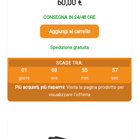
60,00
€
CONSEGNA IN 24/48 ORE
Aggiungi al carrello
Spedizione gratuita
SCADE TRA:
01
03
55
57
giorni
ore
min
sec
Più acquisti, più risparmi:
Visita la pagina prodotto per
visualizzare l'offerta