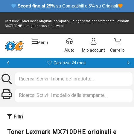
Sconti fino al 25%
su Compatibili e 5% su Originali
Cartucce Toner laser originali, compatibili e rigenerati per stampante Lexmark
MX710DHE al miglior prezzo sul web!
Menù
Aiuto
Mio account
Carrello
Garanzia 24 mesi
Filtri
Toner Lexmark MX710DHE originali e