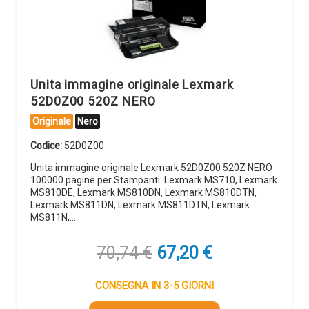
Unita immagine originale Lexmark
52D0Z00 520Z NERO
Originale
Nero
Codice:
52D0Z00
Unita immagine originale Lexmark 52D0Z00 520Z NERO
100000 pagine per Stampanti: Lexmark MS710, Lexmark
MS810DE, Lexmark MS810DN, Lexmark MS810DTN,
Lexmark MS811DN, Lexmark MS811DTN, Lexmark
MS811N,…
Il
Il
70,74
€
67,20
€
prezzo
prezzo
originale
attuale
CONSEGNA IN 3-5 GIORNI
era:
è: