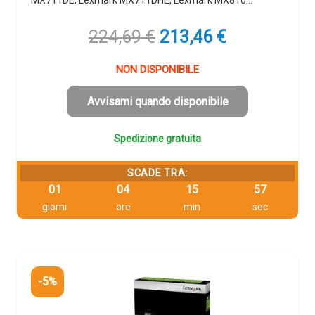
MX711DE, Lexmark MX711DHE, Lexmark MX810…
Il
Il
224,69
€
213,46
€
prezzo
prezzo
originale
attuale
NON DISPONIBILE
era:
è:
224,69 €.
213,46 €.
Avvisami quando disponibile
Spedizione gratuita
SCADE TRA:
01
04
15
57
giorni
ore
min
sec
-5%