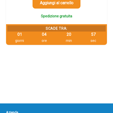
70,74 €.
67,20 €.
Aggiungi al carrello
Spedizione gratuita
SCADE TRA:
01
04
20
57
giorni
ore
min
sec
Azienda