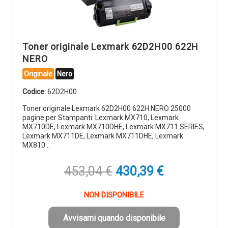
Toner originale Lexmark 62D2H00 622H
NERO
Originale
Nero
Codice:
62D2H00
Toner originale Lexmark 62D2H00 622H NERO 25000
pagine per Stampanti: Lexmark MX710, Lexmark
MX710DE, Lexmark MX710DHE, Lexmark MX711 SERIES,
Lexmark MX711DE, Lexmark MX711DHE, Lexmark
MX810…
Il
Il
453,04
€
430,39
€
prezzo
prezzo
originale
attuale
NON DISPONIBILE
era:
è:
453,04 €.
430,39 €.
Avvisami quando disponibile