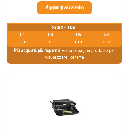
Aggiungi al carrello
SCADE TRA:
01
04
05
57
giorni
ore
min
sec
Più acquisti, più risparmi:
Visita la pagina prodotto per
visualizzare l'offerta