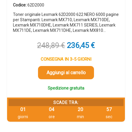
Codice:
62D2000
Toner originale Lexmark 62D2000 622 NERO 6000 pagine
per Stampanti: Lexmark MX710, Lexmark MX710DE,
Lexmark MX710DHE, Lexmark MX711 SERIES, Lexmark
MX711DE, Lexmark MX711DHE, Lexmark MX810…
Il
Il
248,89
€
236,45
€
prezzo
prezzo
originale
attuale
CONSEGNA IN 3-5 GIORNI
era:
è:
248,89 €.
236,45 €.
Aggiungi al carrello
Spedizione gratuita
SCADE TRA:
01
04
20
57
giorni
ore
min
sec