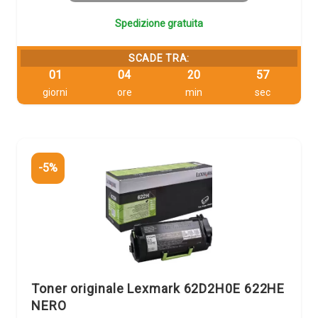
Spedizione gratuita
SCADE TRA:
01
04
20
57
giorni
ore
min
sec
-5%
Toner originale Lexmark 62D2H0E 622HE
NERO