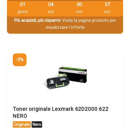
01
04
00
57
giorni
ore
min
sec
Più acquisti, più risparmi:
Visita la pagina prodotto per
visualizzare l'offerta
-5%
Toner originale Lexmark 62D2000 622
NERO
Originale
Nero