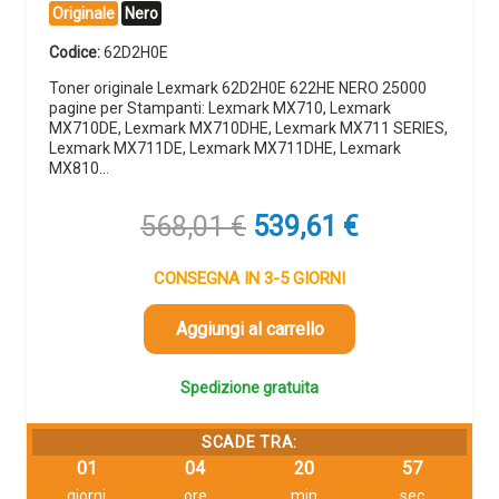
Originale
Nero
Codice:
62D2H0E
Toner originale Lexmark 62D2H0E 622HE NERO 25000
pagine per Stampanti: Lexmark MX710, Lexmark
MX710DE, Lexmark MX710DHE, Lexmark MX711 SERIES,
Lexmark MX711DE, Lexmark MX711DHE, Lexmark
MX810…
Il
Il
568,01
€
539,61
€
prezzo
prezzo
originale
attuale
CONSEGNA IN 3-5 GIORNI
era:
è:
568,01 €.
539,61 €.
Aggiungi al carrello
Spedizione gratuita
SCADE TRA:
01
04
20
57
giorni
ore
min
sec