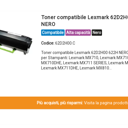
Toner compatibile Lexmark 62D2
NERO
Compatibile
Alta capacità
Nero
Codice:
62D2H00.C
Toner compatibile Lexmark 62D2H00 622H NER
per Stampanti: Lexmark MX710, Lexmark MX71
MX710DHE, Lexmark MX711 SERIES, Lexmark 
Lexmark MX711DHE, Lexmark MX810…
Più acquisti, più risparmi:
Visita la pagina prodotto