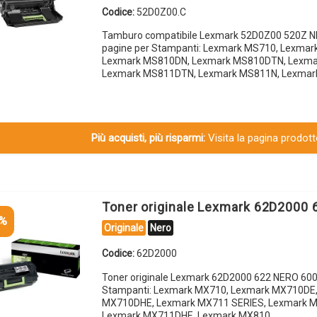
Codice:
52D0Z00.C
Tamburo compatibile Lexmark 52D0Z00 520Z 
pagine per Stampanti: Lexmark MS710, Lexma
Lexmark MS810DN, Lexmark MS810DTN, Lexma
Lexmark MS811DTN, Lexmark MS811N, Lexmar
Più acquisti, più risparmi:
Visita la pagina prodotto
Toner originale Lexmark 62D2000
5%
Originale
Nero
Codice:
62D2000
Toner originale Lexmark 62D2000 622 NERO 600
Stampanti: Lexmark MX710, Lexmark MX710DE
MX710DHE, Lexmark MX711 SERIES, Lexmark 
Lexmark MX711DHE, Lexmark MX810…