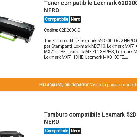
Toner compatibile Lexmark 62D20
NERO
Compatibile
Nero
Codice:
62D2000.C
Toner compatibile Lexmark 62D2000 622 NERO 
per Stampanti: Lexmark MX710, Lexmark MX71
MX710DHE, Lexmark MX711 SERIES, Lexmark 
Lexmark MX711DHE, Lexmark MX810DFE,…
Più acquisti, più risparmi:
Visita la pagina prodotto
Tamburo compatibile Lexmark 52
NERO
Compatibile
Nero