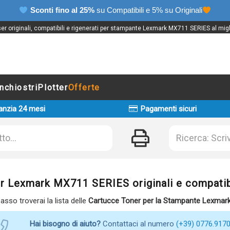
Sconti fino al 25%
su Compatibili e 5% su Originali
er originali, compatibili e rigenerati per stampante Lexmark MX711 SERIES al migl
Inchiostri
Plotter
Offerte
anzia 24 mesi
Pagamenti sicuri
r Lexmark MX711 SERIES originali e compatib
basso troverai la lista delle
Cartucce Toner per la Stampante Lexmar
Hai bisogno di aiuto?
Contattaci al numero
(+39) 0776.917