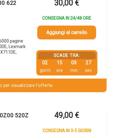
30,00
€
00 622
CONSEGNA IN 24/48 ORE
Aggiungi al carrello
6000 pagine
0DE, Lexmark
MX711DE,
SCADE TRA:
02
15
03
26
giorni
ore
min
sec
 per visualizzare l'offerta
49,00
€
D0Z00 520Z
CONSEGNA IN 3-5 GIORNI