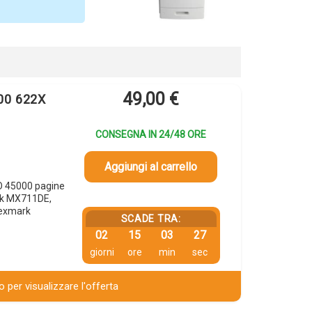
49,00
€
00 622X
CONSEGNA IN 24/48 ORE
Aggiungi al carrello
O 45000 pagine
rk MX711DE,
exmark
SCADE TRA:
02
15
03
26
giorni
ore
min
sec
 per visualizzare l'offerta