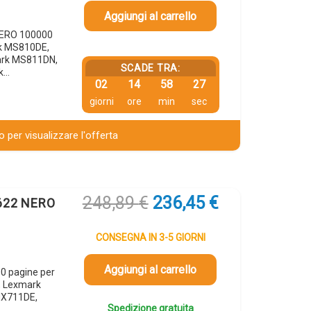
Aggiungi al carrello
NERO 100000
rk MS810DE,
rk MS811DN,
SCADE TRA:
k…
02
14
58
26
giorni
ore
min
sec
 per visualizzare l'offerta
Il
Il
248,89
€
236,45
€
 622 NERO
prezzo
prezzo
originale
attuale
CONSEGNA IN 3-5 GIORNI
era:
è:
248,89 €.
236,45 €.
Aggiungi al carrello
0 pagine per
, Lexmark
MX711DE,
Spedizione gratuita