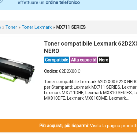
effettuare un
ordine telefonico
e
»
Toner
»
Toner Lexmark
»
MX711 SERIES
Toner compatibile Lexmark 62D2X
NERO
Compatibile
Alta capacità
Nero
Codice:
62D2X00.C
Toner compatibile Lexmark 62D2X00 622X NER
per Stampanti: Lexmark MX711 SERIES, Lexma
Lexmark MX711DHE, Lexmark MX810 SERIES, L
MX810DFE, Lexmark MX810DME, Lexmark…
Più acquisti, più risparmi:
Visita la pagina prodotto