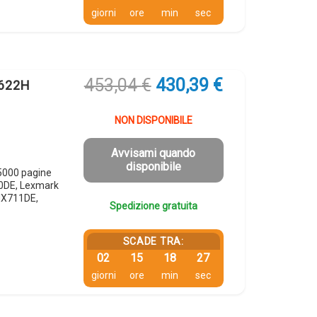
giorni
ore
min
sec
Il
Il
453,04
€
430,39
€
 622H
prezzo
prezzo
originale
attuale
NON DISPONIBILE
era:
è:
453,04 €.
430,39 €.
Avvisami quando
disponibile
5000 pagine
0DE, Lexmark
MX711DE,
Spedizione gratuita
SCADE TRA:
02
15
18
26
giorni
ore
min
sec