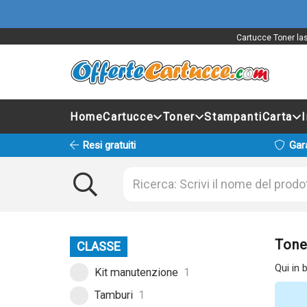
Cartucce Toner las
Home
Cartucce
Toner
Stampanti
Carta
Resi gratuiti
Gar
Tone
CLASSE
Qui in 
Kit manutenzione
1
Tamburi
1