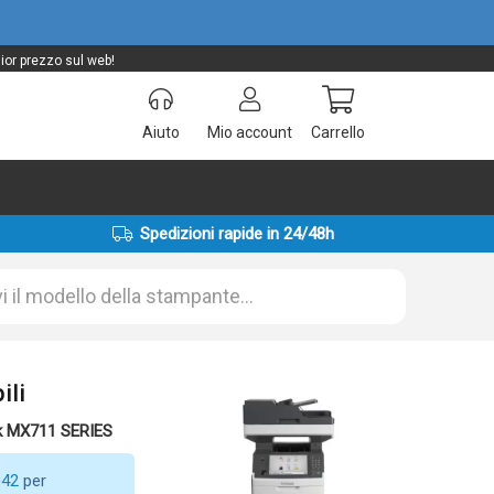
ior prezzo sul web!
Aiuto
Mio account
Carrello
Spedizioni rapide in 24/48h
ili
k MX711 SERIES
042
per