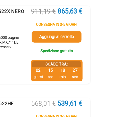
Il
Il
911,19
€
865,63
€
 622X NERO
prezzo
prezzo
originale
attuale
CONSEGNA IN 3-5 GIORNI
era:
è:
911,19 €.
865,63 €.
Aggiungi al carrello
5000 pagine
rk MX711DE,
exmark
Spedizione gratuita
SCADE TRA:
02
15
18
26
giorni
ore
min
sec
Il
Il
568,01
€
539,61
€
 622HE
prezzo
prezzo
originale
attuale
CONSEGNA IN 3-5 GIORNI