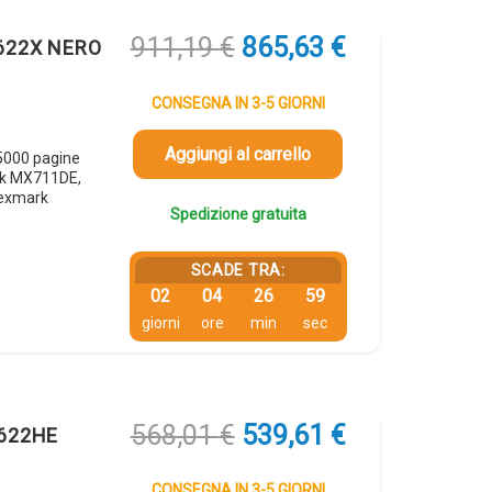
Il
Il
911,19
€
865,63
€
 622X NERO
prezzo
prezzo
originale
attuale
CONSEGNA IN 3-5 GIORNI
era:
è:
911,19 €.
865,63 €.
Aggiungi al carrello
5000 pagine
rk MX711DE,
exmark
Spedizione gratuita
SCADE TRA:
02
04
26
58
giorni
ore
min
sec
Il
Il
568,01
€
539,61
€
 622HE
prezzo
prezzo
originale
attuale
CONSEGNA IN 3-5 GIORNI