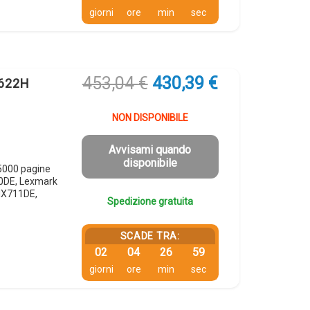
giorni
ore
min
sec
Il
Il
453,04
€
430,39
€
 622H
prezzo
prezzo
originale
attuale
NON DISPONIBILE
era:
è:
453,04 €.
430,39 €.
Avvisami quando
disponibile
5000 pagine
0DE, Lexmark
MX711DE,
Spedizione gratuita
SCADE TRA:
02
04
26
58
giorni
ore
min
sec