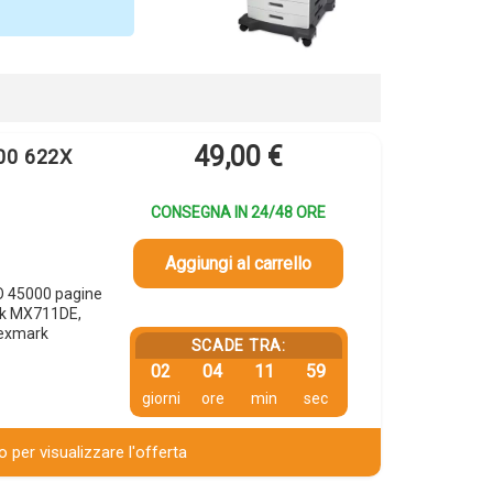
49,00
€
00 622X
CONSEGNA IN 24/48 ORE
Aggiungi al carrello
O 45000 pagine
rk MX711DE,
exmark
SCADE TRA:
02
04
11
58
giorni
ore
min
sec
 per visualizzare l'offerta