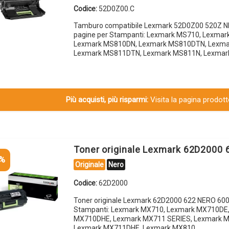
Codice:
52D0Z00.C
Tamburo compatibile Lexmark 52D0Z00 520Z 
pagine per Stampanti: Lexmark MS710, Lexma
Lexmark MS810DN, Lexmark MS810DTN, Lexma
Lexmark MS811DTN, Lexmark MS811N, Lexmar
Più acquisti, più risparmi:
Visita la pagina prodotto
Toner originale Lexmark 62D2000
5%
Originale
Nero
Codice:
62D2000
Toner originale Lexmark 62D2000 622 NERO 600
Stampanti: Lexmark MX710, Lexmark MX710DE
MX710DHE, Lexmark MX711 SERIES, Lexmark 
Lexmark MX711DHE, Lexmark MX810…