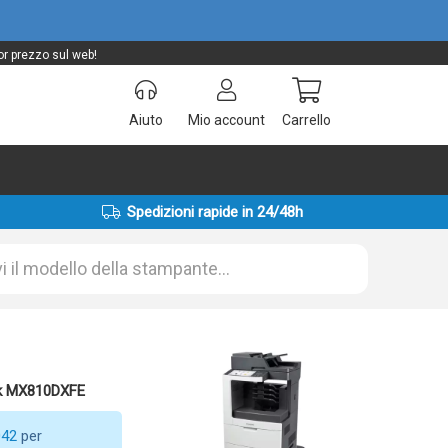
or prezzo sul web!
Aiuto
Mio account
Carrello
Spedizioni rapide in 24/48h
rk MX810DXFE
042
per