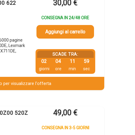
30,00
€
00 622
CONSEGNA IN 24/48 ORE
Aggiungi al carrello
6000 pagine
0DE, Lexmark
MX711DE,
SCADE TRA:
02
04
11
58
giorni
ore
min
sec
 per visualizzare l'offerta
49,00
€
D0Z00 520Z
CONSEGNA IN 3-5 GIORNI