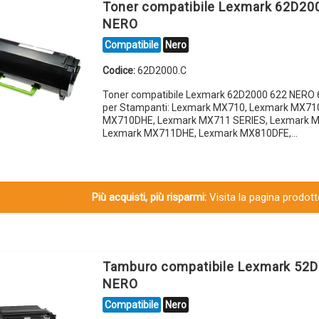
Toner compatibile Lexmark 62D20
NERO
Compatibile
Nero
Codice:
62D2000.C
Toner compatibile Lexmark 62D2000 622 NERO 
per Stampanti: Lexmark MX710, Lexmark MX71
MX710DHE, Lexmark MX711 SERIES, Lexmark 
Lexmark MX711DHE, Lexmark MX810DFE,…
Più acquisti, più risparmi:
Visita la pagina prodotto
Tamburo compatibile Lexmark 52
NERO
Compatibile
Nero