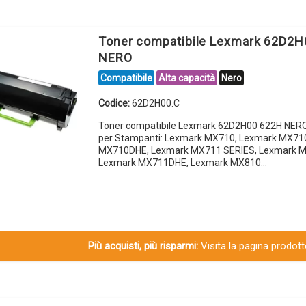
Toner compatibile Lexmark 62D2
NERO
Compatibile
Alta capacità
Nero
Codice:
62D2H00.C
Toner compatibile Lexmark 62D2H00 622H NER
per Stampanti: Lexmark MX710, Lexmark MX71
MX710DHE, Lexmark MX711 SERIES, Lexmark 
Lexmark MX711DHE, Lexmark MX810…
Più acquisti, più risparmi:
Visita la pagina prodotto