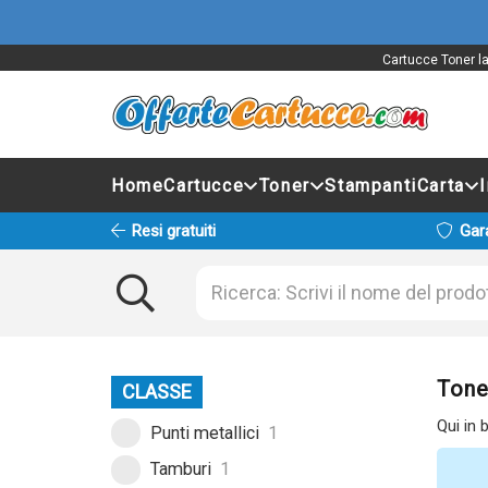
Cartucce Toner la
Home
Cartucce
Toner
Stampanti
Carta
Resi gratuiti
Gar
Tone
CLASSE
Qui in 
Punti metallici
1
Tamburi
1