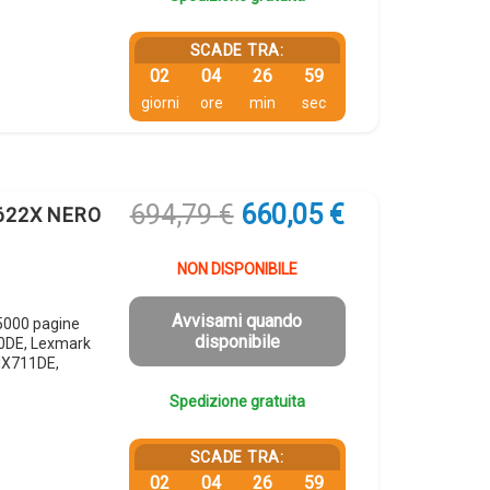
SCADE TRA:
02
04
26
58
giorni
ore
min
sec
Il
Il
694,79
€
660,05
€
 622X NERO
prezzo
prezzo
originale
attuale
NON DISPONIBILE
era:
è:
694,79 €.
660,05 €.
Avvisami quando
5000 pagine
disponibile
0DE, Lexmark
MX711DE,
Spedizione gratuita
SCADE TRA:
02
04
26
58