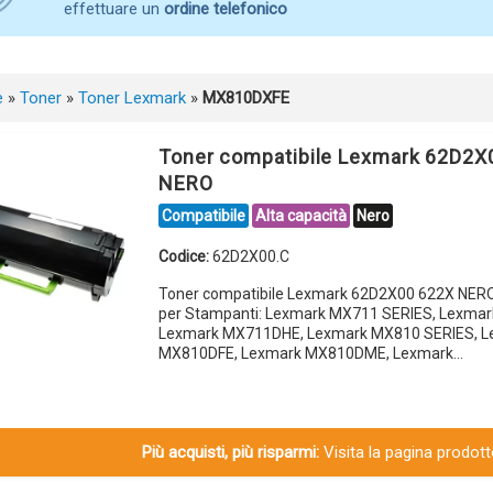
effettuare un
ordine telefonico
e
»
Toner
»
Toner Lexmark
»
MX810DXFE
Toner compatibile Lexmark 62D2X
NERO
Compatibile
Alta capacità
Nero
Codice:
62D2X00.C
Toner compatibile Lexmark 62D2X00 622X NER
per Stampanti: Lexmark MX711 SERIES, Lexma
Lexmark MX711DHE, Lexmark MX810 SERIES, L
MX810DFE, Lexmark MX810DME, Lexmark…
Più acquisti, più risparmi:
Visita la pagina prodotto