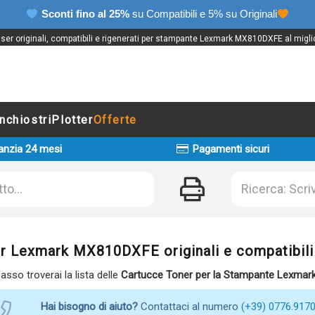
Sconti fino al 25%
su Compatibili e 5% su Originali
ser originali, compatibili e rigenerati per stampante Lexmark MX810DXFE al migli
Inchiostri
Plotter
Offerte
anzia 24 mesi
Pagamenti sicuri
r Lexmark MX810DXFE originali e compatibili
basso troverai la lista delle
Cartucce Toner per la Stampante Lexma
Hai bisogno di aiuto?
Contattaci al numero
(+39) 0776.917