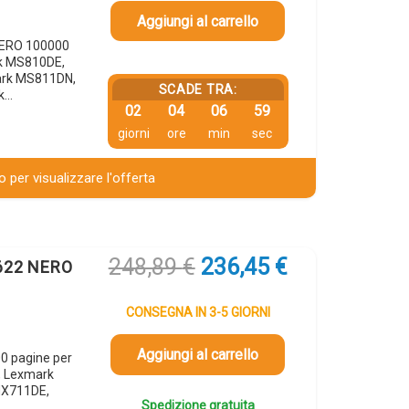
Aggiungi al carrello
NERO 100000
rk MS810DE,
rk MS811DN,
SCADE TRA:
k…
02
04
06
58
giorni
ore
min
sec
 per visualizzare l'offerta
Il
Il
248,89
€
236,45
€
 622 NERO
prezzo
prezzo
originale
attuale
CONSEGNA IN 3-5 GIORNI
era:
è:
248,89 €.
236,45 €.
Aggiungi al carrello
0 pagine per
, Lexmark
MX711DE,
Spedizione gratuita