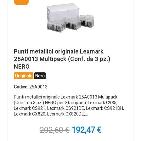
Punti metallici originale Lexmark
25A0013 Multipack (Conf. da 3 pz.)
NERO
Originale
Nero
Codice:
25A0013
Punti metallici originale Lexmark 25A0013 Multipack
(Conf. da 3 pz.) NERO per Stampanti: Lexmark C935,
Lexmark CS921, Lexmark CS921DE, Lexmark CS921DH,
Lexmark CX820, Lexmark CX820DE,…
Il
Il
202,60
€
192,47
€
prezzo
prezzo