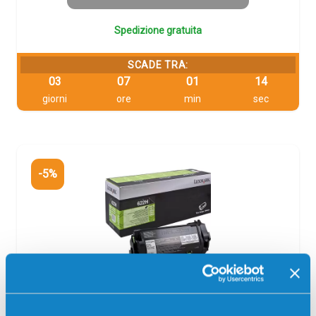
Spedizione gratuita
SCADE TRA:
03
07
01
13
giorni
ore
min
sec
-5%
Toner originale Lexmark 62D2H00 622H
NERO