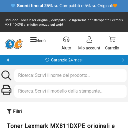
Sconti fino al 25%
su Compatibili e 5% su Originali
Cartucce Toner laser originali, compatibili e rigenerati per stampante Lexmark
MX811DXPE al miglior prezzo sul web!
Menù
Aiuto
Mio account
Carrello
Garanzia 24 mesi
Filtri
Toner Lexmark MX811DXPE originali e