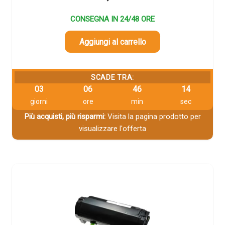
CONSEGNA IN 24/48 ORE
Aggiungi al carrello
SCADE TRA:
03
06
46
13
giorni
ore
min
sec
Più acquisti, più risparmi:
Visita la pagina prodotto per
visualizzare l'offerta