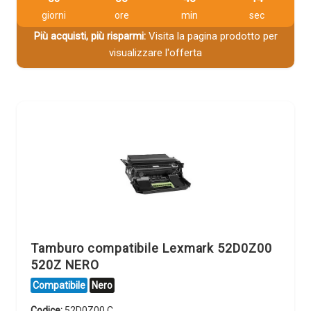
giorni
ore
min
sec
Più acquisti, più risparmi:
Visita la pagina prodotto per
visualizzare l'offerta
Tamburo compatibile Lexmark 52D0Z00
520Z NERO
Compatibile
Nero
Codice:
52D0Z00.C