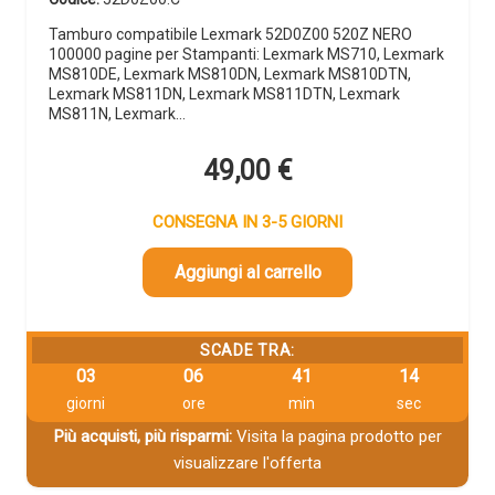
Tamburo compatibile Lexmark 52D0Z00 520Z NERO
100000 pagine per Stampanti: Lexmark MS710, Lexmark
MS810DE, Lexmark MS810DN, Lexmark MS810DTN,
Lexmark MS811DN, Lexmark MS811DTN, Lexmark
MS811N, Lexmark…
49,00
€
CONSEGNA IN 3-5 GIORNI
Aggiungi al carrello
SCADE TRA:
03
06
41
13
giorni
ore
min
sec
Più acquisti, più risparmi:
Visita la pagina prodotto per
visualizzare l'offerta