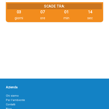
SCADE TRA:
03
07
01
13
giorni
ore
min
sec
Azienda
Chi siamo
Per l’ambiente
Contatti
Blog