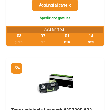
568,01 €.
539,61 €.
Aggiungi al carrello
Spedizione gratuita
SCADE TRA:
03
07
01
13
giorni
ore
min
sec
-5%
Toner originale Lexmark 62D200E 622