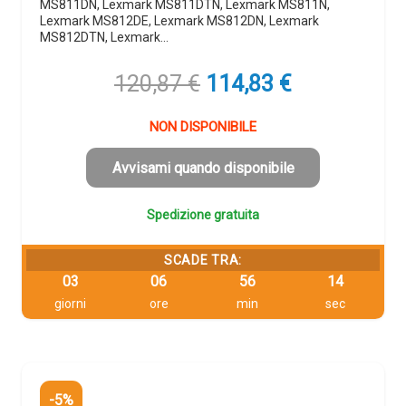
MS811DN, Lexmark MS811DTN, Lexmark MS811N,
Lexmark MS812DE, Lexmark MS812DN, Lexmark
MS812DTN, Lexmark…
Il
Il
120,87
€
114,83
€
prezzo
prezzo
originale
attuale
NON DISPONIBILE
era:
è:
120,87 €.
114,83 €.
Avvisami quando disponibile
Spedizione gratuita
SCADE TRA:
03
06
56
13
giorni
ore
min
sec
-5%