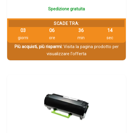
Spedizione gratuita
SCADE TRA:
03
06
36
13
giorni
ore
min
sec
Più acquisti, più risparmi:
Visita la pagina prodotto per
visualizzare l'offerta