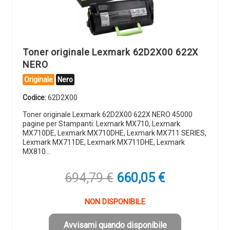
Toner originale Lexmark 62D2X00 622X
NERO
Originale
Nero
Codice:
62D2X00
Toner originale Lexmark 62D2X00 622X NERO 45000
pagine per Stampanti: Lexmark MX710, Lexmark
MX710DE, Lexmark MX710DHE, Lexmark MX711 SERIES,
Lexmark MX711DE, Lexmark MX711DHE, Lexmark
MX810…
Il
Il
694,79
€
660,05
€
prezzo
prezzo
originale
attuale
NON DISPONIBILE
era:
è:
694,79 €.
660,05 €.
Avvisami quando disponibile