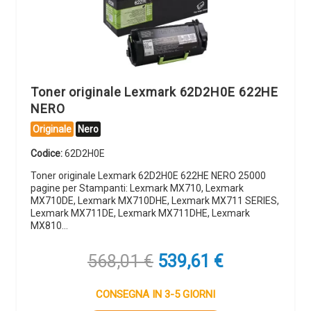
Toner originale Lexmark 62D2H0E 622HE
NERO
Originale
Nero
Codice:
62D2H0E
Toner originale Lexmark 62D2H0E 622HE NERO 25000
pagine per Stampanti: Lexmark MX710, Lexmark
MX710DE, Lexmark MX710DHE, Lexmark MX711 SERIES,
Lexmark MX711DE, Lexmark MX711DHE, Lexmark
MX810…
Il
Il
568,01
€
539,61
€
prezzo
prezzo
originale
attuale
CONSEGNA IN 3-5 GIORNI
era:
è: