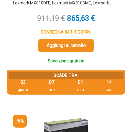
Lexmark MX810DFE, Lexmark MX810DME, Lexmark…
Il
Il
911,19
€
865,63
€
prezzo
prezzo
originale
attuale
CONSEGNA IN 3-5 GIORNI
era:
è:
911,19 €.
865,63 €.
Aggiungi al carrello
Spedizione gratuita
SCADE TRA:
03
07
01
13
giorni
ore
min
sec
-5%