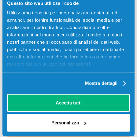
Questo sito web utilizza i cookie
Originale
Nero
Utilizziamo i cookie per personalizzare contenuti ed
Codice:
62D2H00
annunci, per fornire funzionalità dei social media e per
analizzare il nostro traffico. Condividiamo inoltre
Toner originale Lexmark 62D2H00 622H NERO 25000
pagine per Stampanti: Lexmark MX710, Lexmark
informazioni sul modo in cui utilizza il nostro sito con i
MX710DE, Lexmark MX710DHE, Lexmark MX711 SERIES,
nostri partner che si occupano di analisi dei dati web,
Lexmark MX711DE, Lexmark MX711DHE, Lexmark
pubblicità e social media, i quali potrebbero combinarle
MX810…
con altre informazioni che ha fornito loro o che hanno
Il
Il
453,04
€
430,39
€
raccolto dal suo utilizzo dei loro servizi.
prezzo
prezzo
originale
attuale
NON DISPONIBILE
Mostra dettagli
era:
è:
453,04 €.
430,39 €.
Avvisami quando disponibile
Accetta tutti
Spedizione gratuita
Personalizza
SCADE TRA:
03
07
01
13