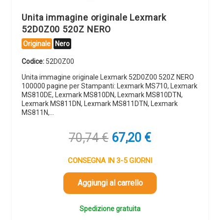
Unita immagine originale Lexmark
52D0Z00 520Z NERO
Originale
Nero
Codice:
52D0Z00
Unita immagine originale Lexmark 52D0Z00 520Z NERO
100000 pagine per Stampanti: Lexmark MS710, Lexmark
MS810DE, Lexmark MS810DN, Lexmark MS810DTN,
Lexmark MS811DN, Lexmark MS811DTN, Lexmark
MS811N,…
Il
Il
70,74
€
67,20
€
prezzo
prezzo
originale
attuale
CONSEGNA IN 3-5 GIORNI
era:
è:
70,74 €.
67,20 €.
Aggiungi al carrello
Spedizione gratuita