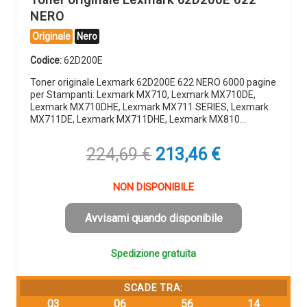
NERO
Originale
Nero
Codice:
62D200E
Toner originale Lexmark 62D200E 622 NERO 6000 pagine
per Stampanti: Lexmark MX710, Lexmark MX710DE,
Lexmark MX710DHE, Lexmark MX711 SERIES, Lexmark
MX711DE, Lexmark MX711DHE, Lexmark MX810…
Il
Il
224,69
€
213,46
€
prezzo
prezzo
originale
attuale
NON DISPONIBILE
era:
è:
224,69 €.
213,46 €.
Avvisami quando disponibile
Spedizione gratuita
SCADE TRA:
03
06
56
13