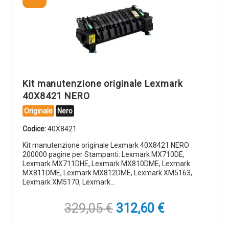
Kit manutenzione originale Lexmark
40X8421 NERO
Originale
Nero
Codice:
40X8421
Kit manutenzione originale Lexmark 40X8421 NERO
200000 pagine per Stampanti: Lexmark MX710DE,
Lexmark MX711DHE, Lexmark MX810DME, Lexmark
MX811DME, Lexmark MX812DME, Lexmark XM5163,
Lexmark XM5170, Lexmark…
Il
Il
329,05
€
312,60
€
prezzo
prezzo