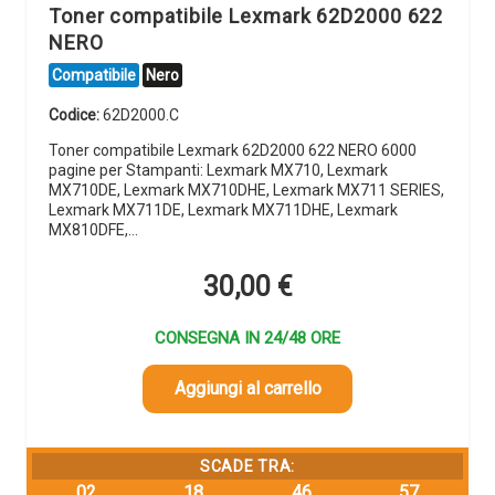
Toner compatibile Lexmark 62D2000 622
NERO
Compatibile
Nero
Codice:
62D2000.C
Toner compatibile Lexmark 62D2000 622 NERO 6000
pagine per Stampanti: Lexmark MX710, Lexmark
MX710DE, Lexmark MX710DHE, Lexmark MX711 SERIES,
Lexmark MX711DE, Lexmark MX711DHE, Lexmark
MX810DFE,…
30,00
€
CONSEGNA IN 24/48 ORE
Aggiungi al carrello
SCADE TRA:
02
18
46
56