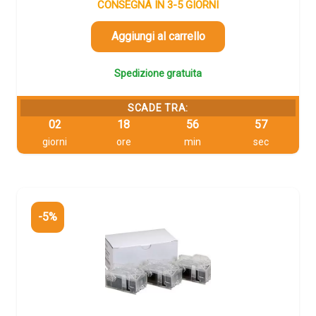
originale
attuale
CONSEGNA IN 3-5 GIORNI
era:
è:
329,05 €.
312,60 €.
Aggiungi al carrello
Spedizione gratuita
SCADE TRA:
02
18
56
56
giorni
ore
min
sec
-5%