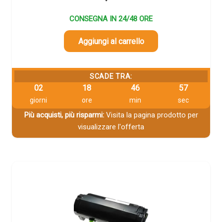
CONSEGNA IN 24/48 ORE
Aggiungi al carrello
SCADE TRA:
02
18
46
56
giorni
ore
min
sec
Più acquisti, più risparmi:
Visita la pagina prodotto per
visualizzare l'offerta