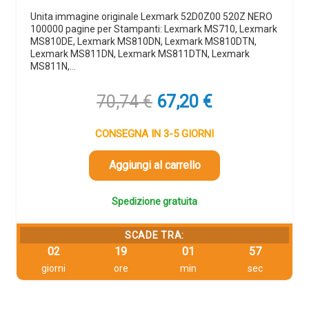
Unita immagine originale Lexmark 52D0Z00 520Z NERO
100000 pagine per Stampanti: Lexmark MS710, Lexmark
MS810DE, Lexmark MS810DN, Lexmark MS810DTN,
Lexmark MS811DN, Lexmark MS811DTN, Lexmark
MS811N,…
Il
Il
70,74
€
67,20
€
prezzo
prezzo
originale
attuale
CONSEGNA IN 3-5 GIORNI
era:
è:
70,74 €.
67,20 €.
Aggiungi al carrello
Spedizione gratuita
SCADE TRA:
02
19
01
56
giorni
ore
min
sec