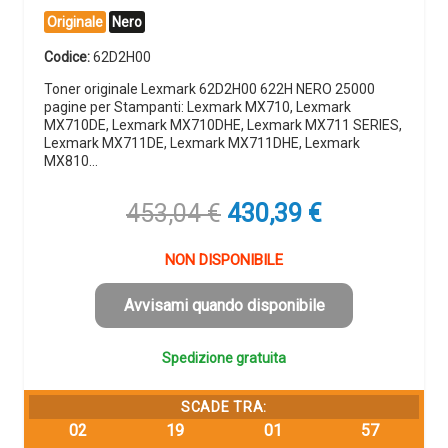
Originale
Nero
Codice:
62D2H00
Toner originale Lexmark 62D2H00 622H NERO 25000
pagine per Stampanti: Lexmark MX710, Lexmark
MX710DE, Lexmark MX710DHE, Lexmark MX711 SERIES,
Lexmark MX711DE, Lexmark MX711DHE, Lexmark
MX810…
Il
Il
453,04
€
430,39
€
prezzo
prezzo
originale
attuale
NON DISPONIBILE
era:
è:
453,04 €.
430,39 €.
Avvisami quando disponibile
Spedizione gratuita
SCADE TRA:
02
19
01
56