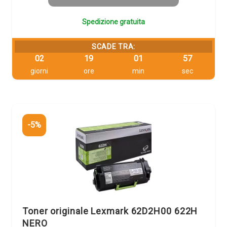
Spedizione gratuita
SCADE TRA:
02
19
01
56
giorni
ore
min
sec
-5%
Toner originale Lexmark 62D2H00 622H
NERO