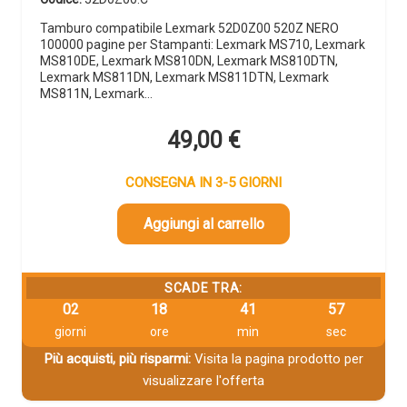
Tamburo compatibile Lexmark 52D0Z00 520Z NERO
100000 pagine per Stampanti: Lexmark MS710, Lexmark
MS810DE, Lexmark MS810DN, Lexmark MS810DTN,
Lexmark MS811DN, Lexmark MS811DTN, Lexmark
MS811N, Lexmark…
49,00
€
CONSEGNA IN 3-5 GIORNI
Aggiungi al carrello
SCADE TRA:
02
18
41
56
giorni
ore
min
sec
Più acquisti, più risparmi:
Visita la pagina prodotto per
visualizzare l'offerta