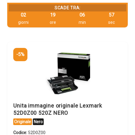
SCADE TRA:
02
19
06
56
giorni
ore
min
sec
-5%
Unita immagine originale Lexmark
52D0Z00 520Z NERO
Originale
Nero
Codice:
52D0Z00