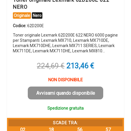
NERO
Originale
Nero
Codice:
62D200E
Toner originale Lexmark 62D200E 622 NERO 6000 pagine
per Stampanti: Lexmark MX710, Lexmark MX710DE,
Lexmark MX710DHE, Lexmark MX711 SERIES, Lexmark
MX711DE, Lexmark MX711DHE, Lexmark MX810…
Il
Il
224,69
€
213,46
€
prezzo
prezzo
originale
attuale
NON DISPONIBILE
era:
è:
224,69 €.
213,46 €.
Avvisami quando disponibile
Spedizione gratuita
SCADE TRA:
02
18
56
56