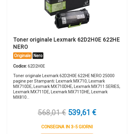
Toner originale Lexmark 62D2H0E 622HE
NERO
Originale
Nero
Codice:
62D2H0E
Toner originale Lexmark 62D2H0E 622HE NERO 25000
pagine per Stampanti: Lexmark MX710, Lexmark
MX710DE, Lexmark MX710DHE, Lexmark MX711 SERIES,
Lexmark MX711DE, Lexmark MX711DHE, Lexmark
MX810…
Il
Il
568,01
€
539,61
€
prezzo
prezzo
originale
attuale
CONSEGNA IN 3-5 GIORNI
era:
è: