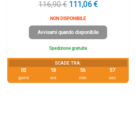
Il
Il
116,90
€
111,06
€
prezzo
prezzo
originale
attuale
NON DISPONIBILE
era:
è:
116,90 €.
111,06 €.
Avvisami quando disponibile
Spedizione gratuita
SCADE TRA:
02
18
56
56
giorni
ore
min
sec