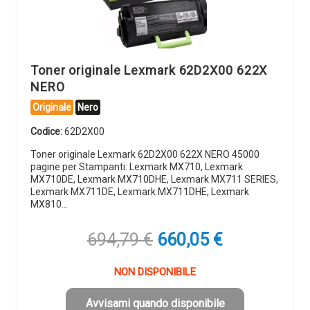
Toner originale Lexmark 62D2X00 622X
NERO
Originale
Nero
Codice:
62D2X00
Toner originale Lexmark 62D2X00 622X NERO 45000
pagine per Stampanti: Lexmark MX710, Lexmark
MX710DE, Lexmark MX710DHE, Lexmark MX711 SERIES,
Lexmark MX711DE, Lexmark MX711DHE, Lexmark
MX810…
Il
Il
694,79
€
660,05
€
prezzo
prezzo
originale
attuale
NON DISPONIBILE
era:
è:
694,79 €.
660,05 €.
Avvisami quando disponibile