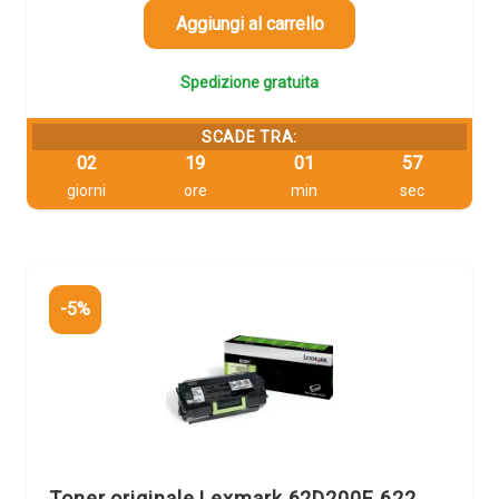
568,01 €.
539,61 €.
Aggiungi al carrello
Spedizione gratuita
SCADE TRA:
02
19
01
56
giorni
ore
min
sec
-5%
Toner originale Lexmark 62D200E 622