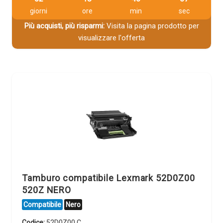
giorni
ore
min
sec
Più acquisti, più risparmi:
Visita la pagina prodotto per
visualizzare l'offerta
Tamburo compatibile Lexmark 52D0Z00
520Z NERO
Compatibile
Nero
Codice:
52D0Z00.C