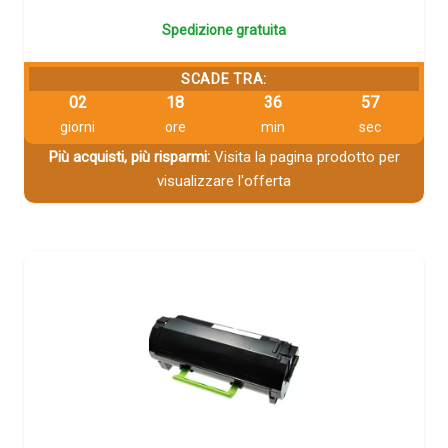
Spedizione gratuita
SCADE TRA:
02
18
36
56
giorni
ore
min
sec
Più acquisti, più risparmi:
Visita la pagina prodotto per
visualizzare l'offerta