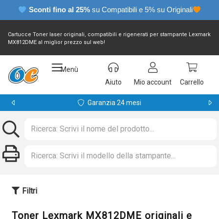
Sconti fino al 25%
su Compatibili e 5% su Originali
Cartucce Toner laser originali, compatibili e rigenerati per stampante Lexmark
MX812DME al miglior prezzo sul web!
Menù
Aiuto
Mio account
Carrello
Garanzia 24 mesi
Filtri
Toner Lexmark MX812DME originali e