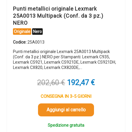
Punti metallici originale Lexmark
25A0013 Multipack (Conf. da 3 pz.)
NERO
Originale
Nero
Codice:
25A0013
Punti metallici originale Lexmark 25A0013 Multipack
(Conf. da 3 pz.) NERO per Stampanti: Lexmark C935,
Lexmark CS921, Lexmark CS921DE, Lexmark CS921DH,
Lexmark CX820, Lexmark CX820DE,…
Il
Il
202,60
€
192,47
€
prezzo
prezzo
originale
attuale
CONSEGNA IN 3-5 GIORNI
era:
è:
202,60 €.
192,47 €.
Aggiungi al carrello
Spedizione gratuita