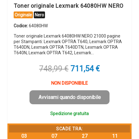
Toner originale Lexmark 64080HW NERO
Originale
Nero
Codice:
64080HW
Toner originale Lexmark 64080HW NERO 21000 pagine
per Stampanti: Lexmark OPTRA T640, Lexmark OPTRA
T640DN, Lexmark OPTRA T640DTN, Lexmark OPTRA
T640N, Lexmark OPTRA T642, Lexmark…
Il
Il
748,99
€
711,54
€
prezzo
prezzo
originale
attuale
NON DISPONIBILE
era:
è:
748,99 €.
711,54 €.
Avvisami quando disponibile
Spedizione gratuita
SCADE TRA:
03
07
27
11