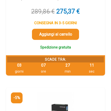
Il
Il
289,86
€
275,37
€
prezzo
prezzo
originale
attuale
CONSEGNA IN 3-5 GIORNI
era:
è:
289,86 €.
275,37 €.
Aggiungi al carrello
Spedizione gratuita
SCADE TRA:
03
07
27
11
giorni
ore
min
sec
-5%