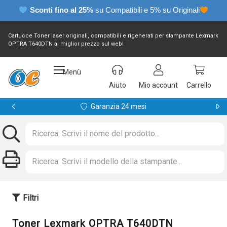
Sconti fino al 25%
su Compatibili e 5% su Originali
Cartucce Toner laser originali, compatibili e rigenerati per stampante Lexmark
OPTRA T640DTN al miglior prezzo sul web!
Menù
Aiuto
Mio account
Carrello
Garanzia 24 mesi
Filtri
Toner Lexmark OPTRA T640DTN