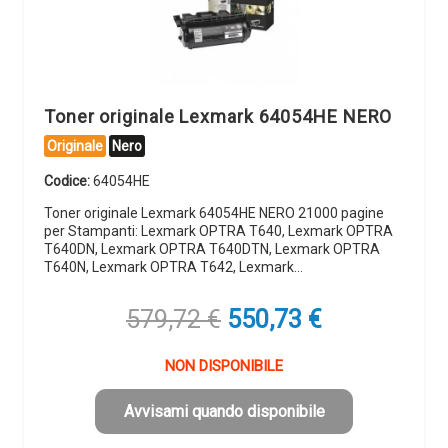
Toner originale Lexmark 64054HE NERO
Originale
Nero
Codice:
64054HE
Toner originale Lexmark 64054HE NERO 21000 pagine
per Stampanti: Lexmark OPTRA T640, Lexmark OPTRA
T640DN, Lexmark OPTRA T640DTN, Lexmark OPTRA
T640N, Lexmark OPTRA T642, Lexmark…
Il
Il
579,72
€
550,73
€
prezzo
prezzo
originale
attuale
NON DISPONIBILE
era:
è:
579,72 €.
550,73 €.
Avvisami quando disponibile