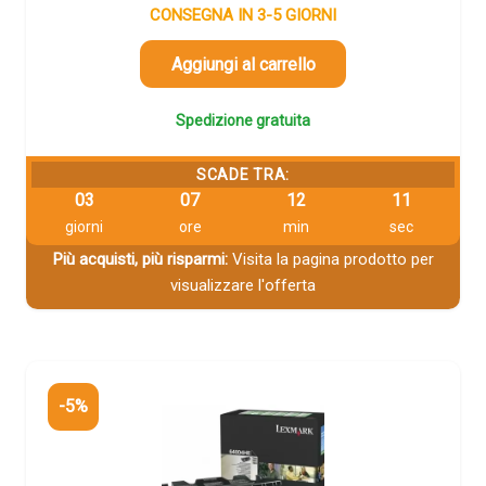
CONSEGNA IN 3-5 GIORNI
Aggiungi al carrello
Spedizione gratuita
SCADE TRA:
03
07
12
11
giorni
ore
min
sec
Più acquisti, più risparmi:
Visita la pagina prodotto per
visualizzare l'offerta
-5%