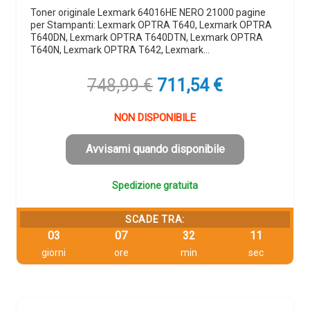
Toner originale Lexmark 64016HE NERO 21000 pagine
per Stampanti: Lexmark OPTRA T640, Lexmark OPTRA
T640DN, Lexmark OPTRA T640DTN, Lexmark OPTRA
T640N, Lexmark OPTRA T642, Lexmark…
Il
Il
748,99
€
711,54
€
prezzo
prezzo
originale
attuale
NON DISPONIBILE
era:
è:
748,99 €.
711,54 €.
Avvisami quando disponibile
Spedizione gratuita
SCADE TRA:
03
07
32
11
giorni
ore
min
sec