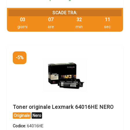
SCADE TRA:
03
07
32
11
giorni
ore
min
sec
-5%
Toner originale Lexmark 64016HE NERO
Originale
Nero
Codice:
64016HE