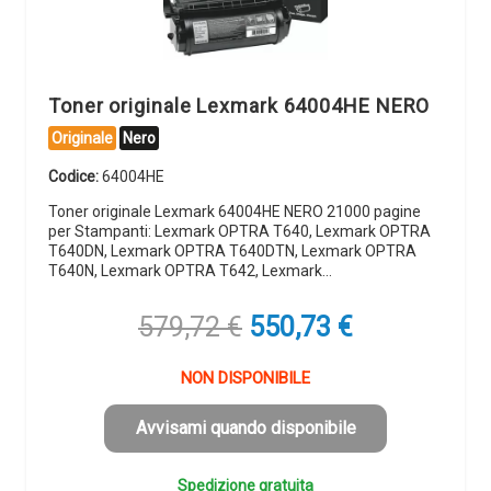
Toner originale Lexmark 64004HE NERO
Originale
Nero
Codice:
64004HE
Toner originale Lexmark 64004HE NERO 21000 pagine
per Stampanti: Lexmark OPTRA T640, Lexmark OPTRA
T640DN, Lexmark OPTRA T640DTN, Lexmark OPTRA
T640N, Lexmark OPTRA T642, Lexmark…
Il
Il
579,72
€
550,73
€
prezzo
prezzo
originale
attuale
NON DISPONIBILE
era:
è:
579,72 €.
550,73 €.
Avvisami quando disponibile
Spedizione gratuita