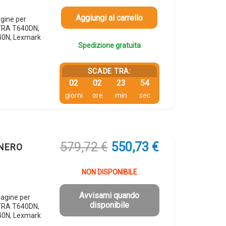
era:
è:
289,86 €.
275,37 €.
Aggiungi al carrello
gine per
TRA T640DN,
0N, Lexmark
Spedizione gratuita
SCADE TRA:
02
02
23
54
giorni
ore
min
sec
Il
Il
579,72
€
550,73
€
 NERO
prezzo
prezzo
originale
attuale
NON DISPONIBILE
era:
è:
579,72 €.
550,73 €.
Avvisami quando
agine per
disponibile
TRA T640DN,
0N, Lexmark