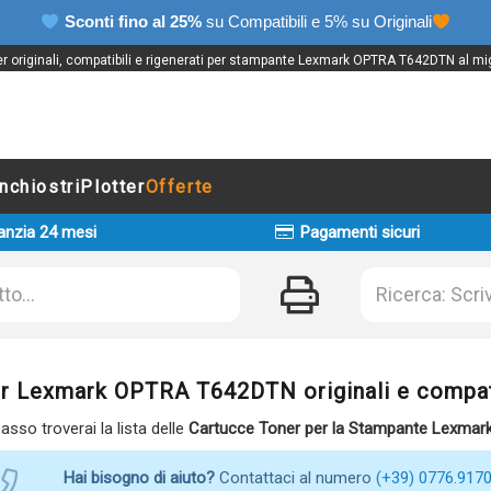
Sconti fino al 25%
su Compatibili e 5% su Originali
r originali, compatibili e rigenerati per stampante Lexmark OPTRA T642DTN al mig
Inchiostri
Plotter
Offerte
anzia 24 mesi
Pagamenti sicuri
r Lexmark OPTRA T642DTN originali e compati
basso troverai la lista delle
Cartucce Toner per la Stampante Lexma
Hai bisogno di aiuto?
Contattaci al numero
(+39) 0776.917