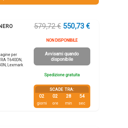
Il
Il
579,72
€
550,73
€
 NERO
prezzo
prezzo
originale
attuale
NON DISPONIBILE
era:
è:
579,72 €.
550,73 €.
Avvisami quando
agine per
disponibile
TRA T640DN,
0N, Lexmark
Spedizione gratuita
SCADE TRA:
02
02
28
54
giorni
ore
min
sec