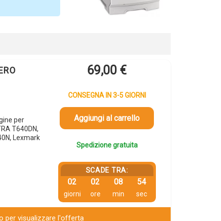
69,00
€
NERO
CONSEGNA IN 3-5 GIORNI
Aggiungi al carrello
gine per
TRA T640DN,
0N, Lexmark
Spedizione gratuita
SCADE TRA:
02
02
08
54
giorni
ore
min
sec
 per visualizzare l'offerta