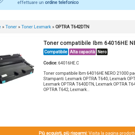
effettuare un
ordine telefonico
e
»
Toner
»
Toner Lexmark
»
OPTRA T642DTN
Toner compatibile Ibm 64016HE 
Compatibile
Alta capacità
Nero
Codice:
64016HE.C
Toner compatibile Ibm 64016HE NERO 21000 pa
Stampanti: Lexmark OPTRA T640, Lexmark OP
Lexmark OPTRA T640DTN, Lexmark OPTRA T64
OPTRA T642, Lexmark…
Più acquisti, più risparmi:
Visita la pagina prodotto