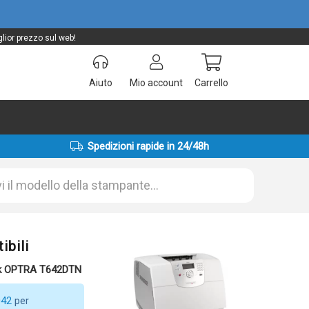
lior prezzo sul web!
Aiuto
Mio account
Carrello
Spedizioni rapide in 24/48h
bili
rk OPTRA T642DTN
042
per