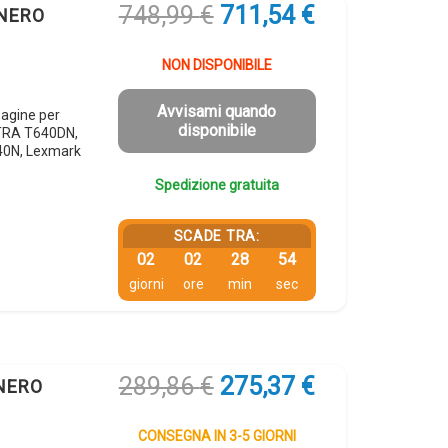
Il
Il
748,99
€
711,54
€
 NERO
prezzo
prezzo
originale
attuale
NON DISPONIBILE
era:
è:
748,99 €.
711,54 €.
Avvisami quando
agine per
disponibile
TRA T640DN,
0N, Lexmark
Spedizione gratuita
SCADE TRA:
02
02
28
54
giorni
ore
min
sec
Il
Il
289,86
€
275,37
€
 NERO
prezzo
prezzo
originale
attuale
CONSEGNA IN 3-5 GIORNI