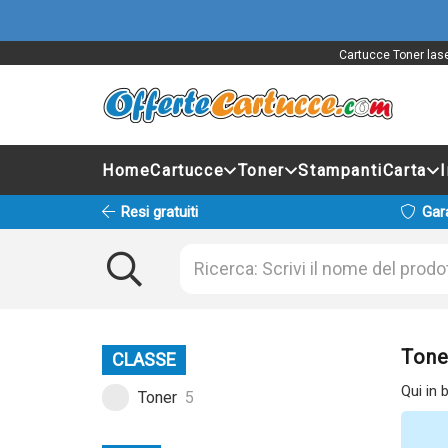
Cartucce Toner lase
Home
Cartucce
Toner
Stampanti
Carta
Resi gratuiti
Gar
Tone
CLASSE
Qui in 
Toner
5