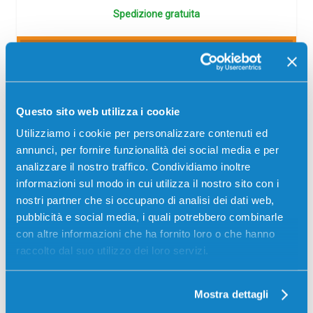
Spedizione gratuita
SCADE TRA:
01
21
23
25
giorni
ore
min
sec
Questo sito web utilizza i cookie
Utilizziamo i cookie per personalizzare contenuti ed
annunci, per fornire funzionalità dei social media e per
-5%
analizzare il nostro traffico. Condividiamo inoltre
informazioni sul modo in cui utilizza il nostro sito con i
nostri partner che si occupano di analisi dei dati web,
pubblicità e social media, i quali potrebbero combinarle
con altre informazioni che ha fornito loro o che hanno
raccolto dal suo utilizzo dei loro servizi.
Toner Lexmark 24B7184 originale GIALLO
Mostra dettagli
Originale
Giallo