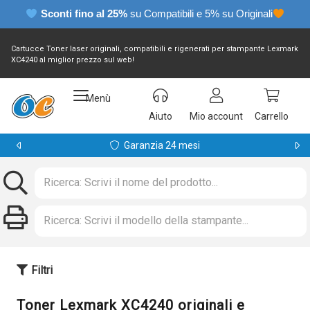
Sconti fino al 25%
su Compatibili e 5% su Originali
Cartucce Toner laser originali, compatibili e rigenerati per stampante Lexmark
XC4240 al miglior prezzo sul web!
Menù
Aiuto
Mio account
Carrello
Garanzia 24 mesi
Filtri
Toner Lexmark XC4240 originali e