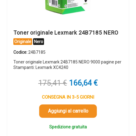
Toner originale Lexmark 24B7185 NERO
Originale
Nero
Codice:
24B7185
Toner originale Lexmark 24B7185 NERO 9000 pagine per
Stampanti: Lexmark XC4240
Il
Il
175,41
€
166,64
€
prezzo
prezzo
originale
attuale
CONSEGNA IN 3-5 GIORNI
era:
è:
175,41 €.
166,64 €.
Aggiungi al carrello
Spedizione gratuita