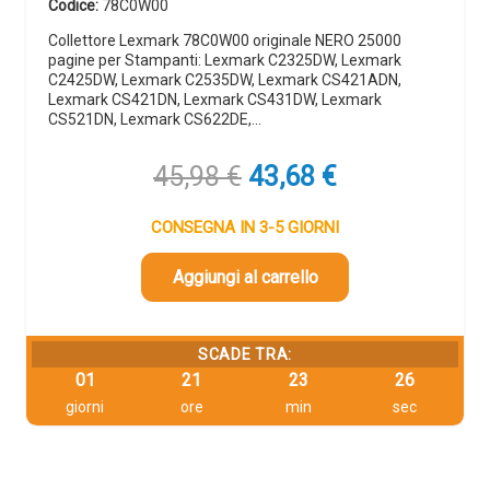
Codice:
78C0W00
Collettore Lexmark 78C0W00 originale NERO 25000
pagine per Stampanti: Lexmark C2325DW, Lexmark
C2425DW, Lexmark C2535DW, Lexmark CS421ADN,
Lexmark CS421DN, Lexmark CS431DW, Lexmark
CS521DN, Lexmark CS622DE,…
Il
Il
45,98
€
43,68
€
prezzo
prezzo
originale
attuale
CONSEGNA IN 3-5 GIORNI
era:
è:
45,98 €.
43,68 €.
Aggiungi al carrello
SCADE TRA:
01
21
23
25
giorni
ore
min
sec