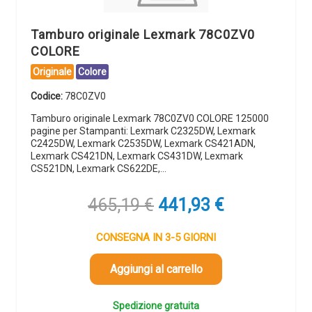
Tamburo originale Lexmark 78C0ZV0
COLORE
Originale
Colore
Codice:
78C0ZV0
Tamburo originale Lexmark 78C0ZV0 COLORE 125000
pagine per Stampanti: Lexmark C2325DW, Lexmark
C2425DW, Lexmark C2535DW, Lexmark CS421ADN,
Lexmark CS421DN, Lexmark CS431DW, Lexmark
CS521DN, Lexmark CS622DE,…
Il
Il
465,19
€
441,93
€
prezzo
prezzo
originale
attuale
CONSEGNA IN 3-5 GIORNI
era:
è:
465,19 €.
441,93 €.
Aggiungi al carrello
Spedizione gratuita