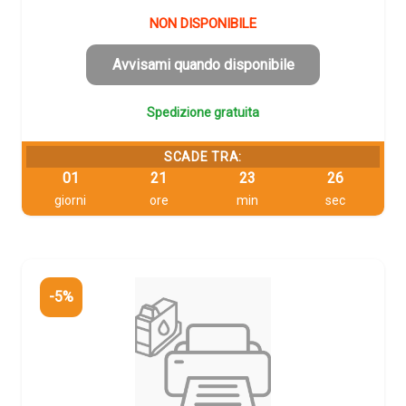
prezzo
prezzo
originale
attuale
NON DISPONIBILE
era:
è:
352,43 €.
334,81 €.
Avvisami quando disponibile
Spedizione gratuita
SCADE TRA:
01
21
23
25
giorni
ore
min
sec
-5%