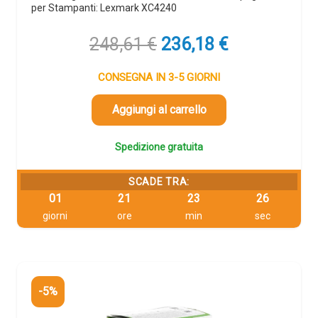
per Stampanti: Lexmark XC4240
Il
Il
248,61
€
236,18
€
prezzo
prezzo
originale
attuale
CONSEGNA IN 3-5 GIORNI
era:
è:
248,61 €.
236,18 €.
Aggiungi al carrello
Spedizione gratuita
SCADE TRA:
01
21
23
25
giorni
ore
min
sec
-5%