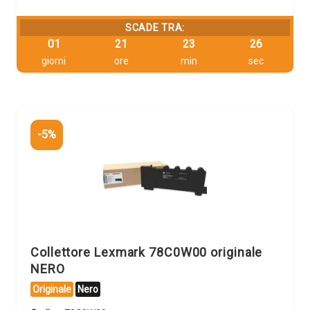
SCADE TRA:
01
21
23
25
giorni
ore
min
sec
-5%
Collettore Lexmark 78C0W00 originale
NERO
Originale
Nero