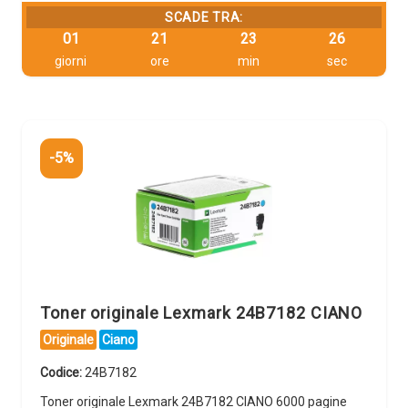
SCADE TRA:
01
21
23
25
giorni
ore
min
sec
-5%
Toner originale Lexmark 24B7182 CIANO
Originale
Ciano
Codice:
24B7182
Toner originale Lexmark 24B7182 CIANO 6000 pagine