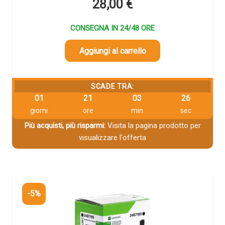
28,00
€
CONSEGNA IN 24/48 ORE
Aggiungi al carrello
SCADE TRA:
01
21
03
25
giorni
ore
min
sec
Più acquisti, più risparmi:
Visita la pagina prodotto per
visualizzare l'offerta
-5%