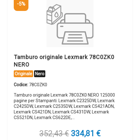
-5%
Tamburo originale Lexmark 78C0ZK0
NERO
Originale
Nero
Codice:
78C0ZK0
Tamburo originale Lexmark 78C0ZK0 NERO 125000
pagine per Stampanti: Lexmark C2325DW, Lexmark
C2425DW, Lexmark C2535DW, Lexmark CS421ADN,
Lexmark CS421DN, Lexmark CS431DW, Lexmark
CS521DN, Lexmark CS622DE,…
Il
Il
352,43
€
334,81
€