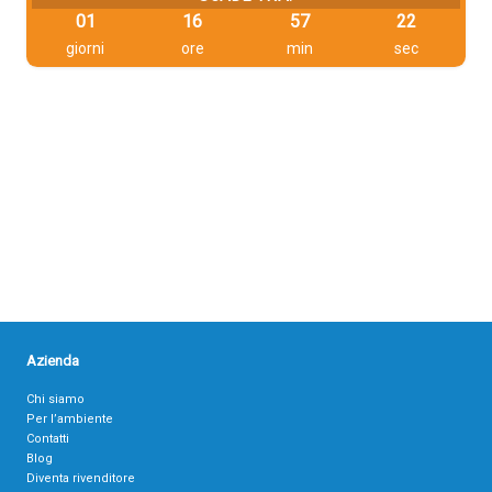
01
16
57
22
giorni
ore
min
sec
Azienda
Chi siamo
Per l’ambiente
Contatti
Blog
Diventa rivenditore