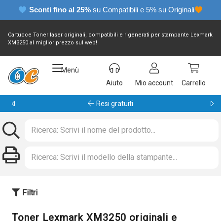
Sconti fino al 25%
su Compatibili e 5% su Originali
Cartucce Toner laser originali, compatibili e rigenerati per stampante Lexmark
XM3250 al miglior prezzo sul web!
Menù
Aiuto
Mio account
Carrello
Resi gratuiti
Filtri
Toner Lexmark XM3250 originali e