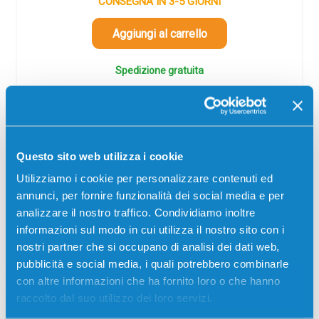
CONSEGNA IN 3-5 GIORNI
Aggiungi al carrello
Spedizione gratuita
SCADE TRA:
01
16
37
22
giorni
ore
min
sec
Questo sito web utilizza i cookie
Più acquisti, più risparmi:
Visita la pagina prodotto per
Utilizziamo i cookie per personalizzare contenuti ed
visualizzare l'offerta
annunci, per fornire funzionalità dei social media e per
analizzare il nostro traffico. Condividiamo inoltre
informazioni sul modo in cui utilizza il nostro sito con i
nostri partner che si occupano di analisi dei dati web,
-5%
pubblicità e social media, i quali potrebbero combinarle
con altre informazioni che ha fornito loro o che hanno
raccolto dal suo utilizzo dei loro servizi.