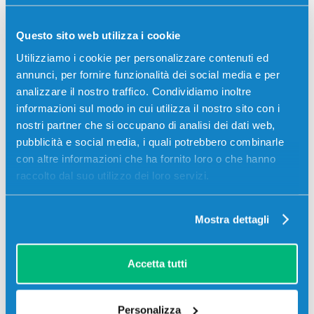
01
08
51
50
giorni
ore
min
sec
Questo sito web utilizza i cookie
Utilizziamo i cookie per personalizzare contenuti ed
annunci, per fornire funzionalità dei social media e per
analizzare il nostro traffico. Condividiamo inoltre
-5%
informazioni sul modo in cui utilizza il nostro sito con i
nostri partner che si occupano di analisi dei dati web,
pubblicità e social media, i quali potrebbero combinarle
con altre informazioni che ha fornito loro o che hanno
raccolto dal suo utilizzo dei loro servizi.
Mostra dettagli
Tamburo originale Minolta A0DE0CF
IU211M MAGENTA
Originale
Magenta
Accetta tutti
Codice:
A0DE0CF
Personalizza
Tamburo originale Minolta A0DE0CF IU211M MAGENTA