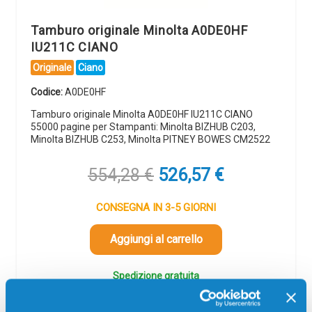
Tamburo originale Minolta A0DE0HF
IU211C CIANO
Originale
Ciano
Codice:
A0DE0HF
Tamburo originale Minolta A0DE0HF IU211C CIANO
55000 pagine per Stampanti: Minolta BIZHUB C203,
Minolta BIZHUB C253, Minolta PITNEY BOWES CM2522
Il
Il
554,28
€
526,57
€
prezzo
prezzo
originale
attuale
CONSEGNA IN 3-5 GIORNI
era:
è:
554,28 €.
526,57 €.
Aggiungi al carrello
Spedizione gratuita
SCADE TRA: