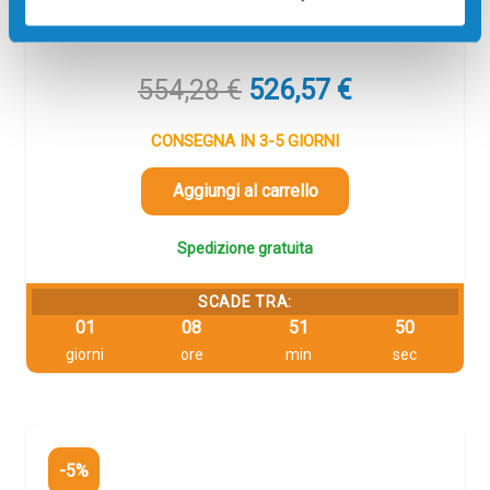
55000 pagine per Stampanti: Minolta BIZHUB C203,
Minolta BIZHUB C253, Minolta PITNEY BOWES CM2522
Il
Il
554,28
€
526,57
€
prezzo
prezzo
originale
attuale
CONSEGNA IN 3-5 GIORNI
era:
è:
554,28 €.
526,57 €.
Aggiungi al carrello
Spedizione gratuita
SCADE TRA:
01
08
51
50
giorni
ore
min
sec
-5%