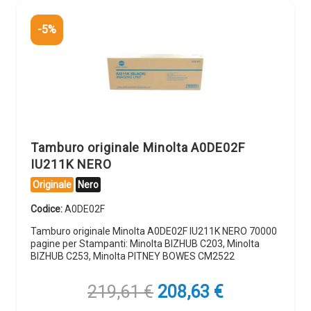
-5%
Tamburo originale Minolta A0DE02F
IU211K NERO
Originale
Nero
Codice:
A0DE02F
Tamburo originale Minolta A0DE02F IU211K NERO 70000
pagine per Stampanti: Minolta BIZHUB C203, Minolta
BIZHUB C253, Minolta PITNEY BOWES CM2522
Il
Il
219,61
€
208,63
€
prezzo
prezzo