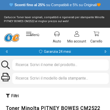
Sconti fino al 25%
su Compatibili e 5% su Originali
Cartucce Toner laser originali, compatibili e rigenerati per stampante Minolta
PITNEY BOWES CM2522 al miglior prezzo sul web!
Menù
Aiuto
Mio account
Carrello
Garanzia 24 mesi
Filtri
Toner Minolta PITNEY BOWES CM2522