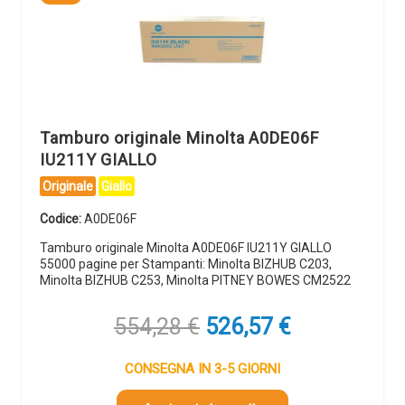
Tamburo originale Minolta A0DE06F
IU211Y GIALLO
Originale
Giallo
Codice:
A0DE06F
Tamburo originale Minolta A0DE06F IU211Y GIALLO
55000 pagine per Stampanti: Minolta BIZHUB C203,
Minolta BIZHUB C253, Minolta PITNEY BOWES CM2522
Il
Il
554,28
€
526,57
€
prezzo
prezzo
originale
attuale
CONSEGNA IN 3-5 GIORNI
era:
è: