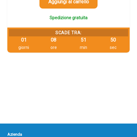
554,28 €.
526,57 €.
Aggiungi al carrello
Spedizione gratuita
SCADE TRA:
01
08
51
50
giorni
ore
min
sec
Azienda